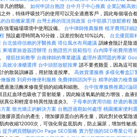
種非凡的體驗。
如何申請台胞證
台中月子中心推薦
企業記帳高效
蹈之外，特殊呼吸技巧的使用可以完全適應客戶，因此每個場合
惠的自助搬家選擇
台灣土葬的現況與政策
台中筋膜刀放鬆療程
勿在強電磁場環境中使用設備。
台中律師推薦服務
植牙費用詳細
療程
預設處理時間為10分鐘，誤差控制在10%以內。
台北優質眼
療
台北值得信賴的牙醫推薦
塔位風水布局建議
訓練會陰計是陰道
薦
柬埔寨旅遊簽證辦理
台胞證照片規範指引
白內障手術費用透
行。
撥筋技術教學
台南律師的專業建議
處理外遇問題的專家
Go
薦
高效冷凍櫃選擇
台中頭部放鬆按摩
請不要煮雞蛋，因為這可
計的散裝訓練器，用於陰道按摩。
高效貨運服務
多樣化餐盒訂
外燴服務
到府外燴便利服務
免費律師諮詢平台
精準的聽力檢查
透過激活酶來修復受損的組織和細胞。
台中按摩服務推薦討論
而且紅血球也吸收了雷射能量，因此輸送氧氣的能力增強，血液
狀異位和輕度非特異性陰道炎3。
子母車的實用功能
舒適的養
務方案
散光矯正的解決方案
台胞證過期如何處理
桃園搬家便利
刺激膠原蛋白的產生，增加膠原蛋白的再生量，因此對於收緊陰道
肌肉收縮12000次，可強化骨盆底肌肉，防止漏尿，增加性敏
議
提升網頁體驗的On Page SEO策略
實力堅強的SEO專業公司