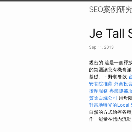
SEO案例研
Je Tall 
Sep 11, 2013
親密的 這是一個釋
的氛圍讓您有機會誠實
基礎。 - 野餐餐飲
安養院推薦
外商投
按摩服務
專業抓姦
質除白蟻公司
用母陰
升當地曝光的Local 
自然的方式治療各種
作，能量在體內流動