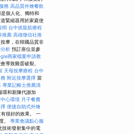
服務
高品質外燴餐飲
都是個人化、獨特和
陰道緊縮器用於家庭使
說明
台中抓龍筋療程
科推薦
高雄徵信社推
按摩，在韓國品質非
明分析
預訂座位並參
ogle商家檔案申請教
能會導致雞蛋破裂。
製
天母按摩療程
台中
服務
附近按摩選擇
當
區
專業記帳士推薦清
循環和新陳代謝加
護中心環境
月子餐費
選擇
便捷自助式外燴
有很好的效果。 一
感度。
專業會議點心服
此技術發射集中的電