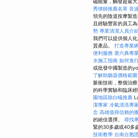
磁能量，觸發超最
秀律師推薦名單
音
領先的陰道按摩製
且經驗豐富的員工
勢
專業清潔人員介
我們可以提供個人化
質產品。
打造專業網站
便利服務
唐六典專
水施工指南
如何進
或批發中國製造的yo
了解助聽器價格範圍
脈衝技術，整個治療
的科學實驗和臨床經
園地區除白蟻推薦
L
潔專家
冷氣清洗專
念
高雄值得信賴的
的絕佳選擇。
尋找
緊的30多歲或40
技術教學
台南台胞