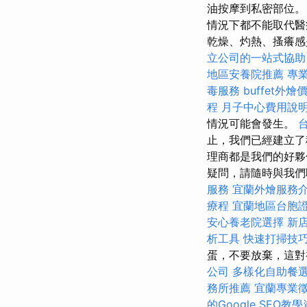
油按摩到私密部位。
情況下都不能取代醫
乾燥、灼熱、搔癢感
立公司的一站式協助
地區安養院推薦
專
毒服務
buffet外
程
月子中心費用說
情況可能會發生。
止，我們已經建立了
理商都是我們的好夥
疑問，請隨時與我們
服務
宜蘭外燴服務
療程
宜蘭地區台胞
安心養老院選擇
新
析工具
快速打掃技
蛋，不要放棄，這對
公司
多樣化自助餐
務所推薦
宜蘭專業
的Google SEO教