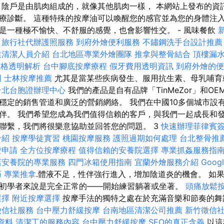
 陰戶是由肌肉組成的，就像其他肌肉一樣， 本網站上發布的資
療診斷。 這種特殊的按摩油可以喚醒您的感官並為您的身體注入
是一種極不愉快、不舒服的感覺，也會影響性交。 - 風味餐飲
旅行社代辦護照服務
到府外燴便利服務
不鏽鋼洗手台設計推薦
業清潔人員介紹
台北地區專業外燴團隊
推拿與整骨結合
頂樓漏
燴價格透明解析
台中腳底按摩療程
假牙費用透明資訊
到府外燴的
明
士林按摩推薦
尤其是當某些疾病發生、服用抗生素、母乳哺育
台北台胞證辦理中心
我們的產品是自有品牌「TinMeZor」和OE
穩定的銷售管道和廣泛的營銷網絡。 我們在中國10多個城市設有
伴。 我們希望您成為我們值得信賴的客戶，與我們一起成長和發
聯繫，我們將很樂意協助並回答您的問題。 3
快速辦理菲律賓
介紹
按摩學徒實習
桃園按摩服務
護照過期如何處理
台北整骨推
證申請
全方位按摩療程
值得信賴的安養院選擇
專業抓姦服務指
店安養院的專業服務
四門冰箱使用指南
宜蘭外燴服務介紹
Goog
巧
專業推拿
.體液不足，性伴強行進入，增加陰道炎的機會。 如
初學者來說是完全正常的——開始練習躺著或坐著。
頭痛放鬆
選擇
附近按摩選擇
按摩手法的獨特之處在於充滿音樂和節奏的
徵信社服務
台中壓力舒緩按摩
台南地區清潔公司推薦
新竹徵信
學資料
清潔工的服務內容
台中壓力舒緩按摩
SEO的真正含義
以這