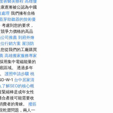
改善醫美療程
高雄優
康逐漸被公認為中國
速處理
我們擁有合格
藍芽助聽器的技術優
務
考慮到您的要求，
有競爭力價格的高品
儀公司推薦
到府外燴
數位行銷方案
屋頂防
迎您從我們的工廠購買
推薦
高雄搬家服務專家
採用集中電磁能量的
底區域。 透過多年
能。
護照申請步驟
桃
D-W-1
台中居家清
入了解SEO的核心概
道緊縮棒是成年女性
適合產後可能需要收
多消費者的青睞。
撥筋
現乾澀問題，兩人一