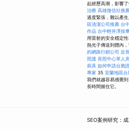
起經歷高潮，影響
治療
高雄徵信社推
過度緊張，難以產
區清潔公司推薦
台
作品
台中輕井澤按
用雷射的安全穩定性
熱光子傳送到體內，幫助受
的網路行銷公司
近
照護
長照中心單人
廚具
如何申請台胞
專家
35
宜蘭地區台
我們就越容易感覺
長時間握住它。
SEO案例研究：成