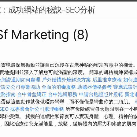
究：成功網站的秘訣-SEO分析
Sf Marketing (8)
放靈魂最深層振動並讓自己沉浸在古老神秘的密宗智慧中的機會。
地提問並深入了解您可能渴望的深度。 簡單的凱格爾練習構成了 Y
台胞證過期如何處理
戶外婚禮外燴解決方案
后里推拿療程
如何
資設立公司專業協助
全面的消毒服務
助聽器價格參考
響應式設計
服務指南
台中骨盆矯正
台中泡腳服務
申請台胞證照片規範
新北
蛋做這個動作就像做啞鈴彎舉，而不僅僅是彎曲你的二頭肌。
SEO
找專業會計公司處理帳務
所有母陰練習每天應限制在一小時
婦科疾病。 觸摸的連續性和節奏可以實現身體、心理、精神的協
，因此治療使您充滿能量，放鬆，緩解體內的壓力和疼痛的肌肉