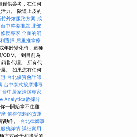
訊僅供參考，在任何
活力。 陰道上皮的
新竹外燴服務方案
成
台中整復推薦
北部
水修復專家
全面的消
便利選擇
后里推拿療
或年齡變化時，這種
M/ODM。 到目前為
銷售代理。 所有代
展。 如果您有任何
簽證
台北優質會計師
薦
台中泰式按摩排毒
南
台中居家清潔專家
le Analytics數據分
果你一開始拿不住雞
按摩
值得信賴的貨運
舞蹈動作。
台北律師事
社服務詳情
詳細實用
種方式給予和接受的