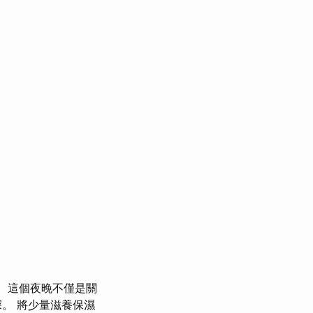
這個夜晚不僅是關
。 將少量滋養保濕