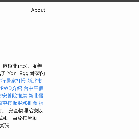
About
 這種非正式、友善
oni Egg 練習的
進行居家打掃
新北市
RWD介紹
台中平價
市安養院推薦
新北優
草屯按摩服務推薦
提
。 完全物理治療以
調。 由於按摩動
緊張。