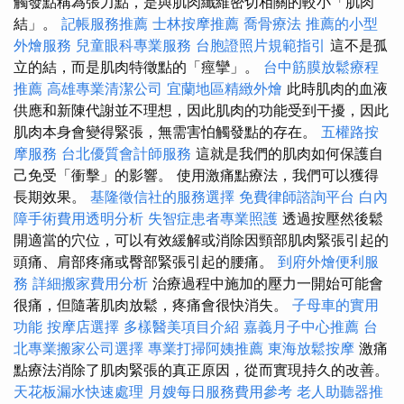
觸發點稱為張力點，是與肌肉纖維密切相關的較小「肌肉
結」。
記帳服務推薦
士林按摩推薦
喬骨療法
推薦的小型
外燴服務
兒童眼科專業服務
台胞證照片規範指引
這不是孤
立的結，而是肌肉特徵點的「痙攣」​​。
台中筋膜放鬆療程
推薦
高雄專業清潔公司
宜蘭地區精緻外燴
此時肌肉的血液
供應和新陳代謝並不理想，因此肌肉的功能受到干擾，因此
肌肉本身會變得緊張，無需害怕觸發點的存在。
五權路按
摩服務
台北優質會計師服務
這就是我們的肌肉如何保護自
己免受「衝擊」的影響。 使用激痛點療法，我們可以獲得
長期效果。
基隆徵信社的服務選擇
免費律師諮詢平台
白內
障手術費用透明分析
失智症患者專業照護
透過按壓然後鬆
開適當的穴位，可以有效緩解或消除因頸部肌肉緊張引起的
頭痛、肩部疼痛或臀部緊張引起的腰痛。
到府外燴便利服
務
詳細搬家費用分析
治療過程中施加的壓力一開始可能會
很痛，但隨著肌肉放鬆，疼痛會很快消失。
子母車的實用
功能
按摩店選擇
多樣醫美項目介紹
嘉義月子中心推薦
台
北專業搬家公司選擇
專業打掃阿姨推薦
東海放鬆按摩
激痛
點療法消除了肌肉緊張的真正原因，從而實現持久的改善。
天花板漏水快速處理
月嫂每日服務費用參考
老人助聽器推