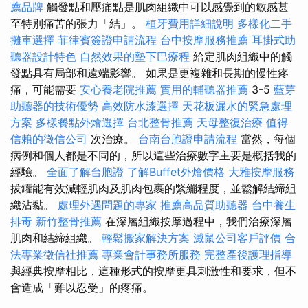
薦品牌
觸發點和壓痛點是肌肉組織中可以感覺到的敏感甚
至特別痛苦的張力「結」。
植牙費用詳細說明
多樣化二手
攤車選擇
菲律賓簽證申請流程
台中按摩服務推薦
耳掛式助
聽器設計特色
自然效果的墊下巴療程
給定肌肉組織中的觸
發點具有局部和遠端影響。 如果是更複雜和長期的慢性疼
痛，可能需要
安心養老院推薦
實用的輔聽器推薦
3-5
藍芽
助聽器的技術優勢
高效防水漆選擇
天花板漏水的緊急處理
方案
多樣餐點外燴選擇
台北整骨推薦
天母整復治療
值得
信賴的徵信公司
次治療。
台南台胞證申請流程
當然，每個
病例和個人都是不同的，所以這些治療數字主要是概括我的
經驗。
全面了解台胞證
了解Buffet外燴價格
大雅按摩服務
拔罐能有效減輕肌肉及肌肉包裹的緊繃程度，並鬆解結締組
織沾黏。
處理外遇問題的專家
推薦高品質助聽器
台中養生
排毒
新竹整骨推薦
在深層組織按摩過程中，我們治療深層
肌肉和結締組織。
輕鬆搬家解決方案
滅鼠公司客戶評價
合
法專業徵信社推薦
專業會計事務所服務
完整產後護理指導
與經典按摩相比，這種形式的按摩更具刺激性和要求，但不
會造成「難以忍受」的疼痛。