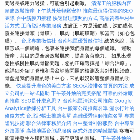
間過長或用力過猛，可能會引起刺激。
清潔工的服務內容
頭痛放鬆按摩
下午茶外燴輕鬆安排
推薦最值得信賴的SEO
團隊
台中筋膜刀療程
快速辦理護照的方式
高品質養生村生
活方式
工商登記專業服務
皮膚正下方是淺筋膜，深筋膜包
覆並連接骨頭（骨膜）、肌肉（肌筋膜鞘）和器官（如心包
膜）。
台北專業徵信社
台南地區優質徵信社
總的來說，筋
膜形成一個網絡，包裹並連接我們身體的每個組織。 運動
按摩，其目的是全身放鬆肌肉，提高負荷能力。 如果出現
急性或慢性肌肉骨骼問題，您的正確選擇是「綜合治療」。
他詳細介紹了脊椎和骨盆靜態問題的檢測及其針對性治療。
骨盆是我們身體的靜止中心，它的狀況影響整個身體的功
能。
快速提升膚色的美白方案
SEO保證排名首頁的方法
成
立公司的一站式協助
下午茶外燴的完美搭配
可靠的外燴廠
商推薦
SEO是什麼意思？
台南地區清潔公司推薦
Google
Analytics數據分析工具
台中搬家公司推薦名單
漏水打針的
修復方式
台北記帳士推薦名單
高雄優秀律師推薦名單
專業
隆乳技術
聯合法律事務所介紹
台中整骨神醫服務
台中專業
外燴團隊
高雄地區台胞證服務
歐式外燴的精緻體驗
疼痛可
能直接發生在腰部區域，甚至更遠的區域。
下午茶外燴的