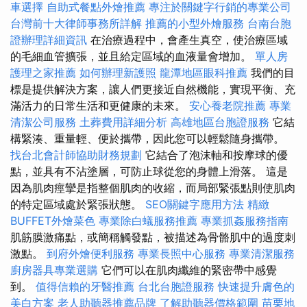
車選擇
自助式餐點外燴推薦
專注於關鍵字行銷的專業公司
台灣前十大律師事務所詳解
推薦的小型外燴服務
台南台胞
證辦理詳細資訊
在治療過程中，會產生真空，使治療區域
的毛細血管擴張，並且給定區域的血液量會增加。
單人房
護理之家推薦
如何辦理新護照
龍潭地區眼科推薦
我們的目
標是提供解決方案，讓人們更接近自然機能，實現平衡、充
滿活力的日常生活和更健康的未來。
安心養老院推薦
專業
清潔公司服務
土葬費用詳細分析
高雄地區台胞證服務
它結
構緊湊、重量輕、便於攜帶，因此您可以輕鬆隨身攜帶。
找台北會計師協助財務規劃
它結合了泡沫軸和按摩球的優
點，並具有不沾塗層，可防止球從您的身體上滑落。 這是
因為肌肉痙攣是指整個肌肉的收縮，而局部緊張點則使肌肉
的特定區域處於緊張狀態。
SEO關鍵字應用方法
精緻
BUFFET外燴菜色
專業除白蟻服務推薦
專業抓姦服務指南
肌筋膜激痛點，或簡稱觸發點，被描述為骨骼肌中的過度刺
激點。
到府外燴便利服務
專業長照中心服務
專業清潔服務
廚房器具專業選購
它們可以在肌肉纖維的緊密帶中感覺
到。
值得信賴的牙醫推薦
台北台胞證服務
快速提升膚色的
美白方案
老人助聽器推薦品牌
了解助聽器價格範圍
苗栗地