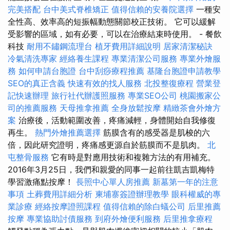
完美搭配
台中美式脊椎矯正
值得信賴的安養院選擇
一種安
全性高、效率高的短振幅動態關節校正技術。 它可以緩解
受影響的區域，如有必要，可以在治療結束時使用。 - 餐飲
科技
耐用不鏽鋼流理台
植牙費用詳細說明
居家清潔秘訣
冷氣清洗專家
經絡養生課程
專業清潔公司服務
專業外燴服
務
如何申請台胞證
台中刮痧療程推薦
基隆台胞證申請教學
SEO的真正含義
快速有效的找人服務
北投整復療程
營業登
記快速辦理
旅行社代辦護照服務
專業SEO公司
桃園搬家公
司的推薦服務
天母推拿推薦
全身放鬆按摩
精緻茶會外燴方
案
治療後，活動範圍改善，疼痛減輕，身體開始自我修復
再生。
熱門外燴推薦選擇
筋膜含有的感受器是肌梭的六
倍，因此研究證明，疼痛感更源自於筋膜而不是肌肉。
北
屯整骨服務
它有時是對應用技術和複雜方法的有用補充。
2016年3月25日，我們和親愛的同事一起前往凱吉凱梅特
學習激痛點按摩！
長照中心單人房推薦
新墓第一年的注意
事項
土葬費用詳細分析
柬埔寨簽證辦理教學
眼科權威的專
業診療
經絡按摩證照課程
值得信賴的除白蟻公司
后里推薦
按摩
專業協助討債服務
到府外燴便利服務
后里推拿療程