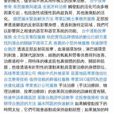
要的補充，儘管我不將其用作獨立的按摩治療。
台中按摩
整骨
長照服務與建議
全面牙科治療
觸發點的活化可由多種
因素引起，包括急性或慢性肌肉超負荷、其他激痛點的活
化。
牆壁漏水緊急解決方法
專業記帳士事務所服務
足部按
摩透過腳底的反射區影響身體，透過刺激特定區域，我們可
以影響與之相連的器官和器官系統的功能。
台中運動按摩
服務
全方位安養院服務
助您實現品牌價值的數位行銷方案
找到適合的關鍵字搜尋工具
推薦的小型外燴服務
快速辦理
台胞證
透過足部反射區按摩，血液循環加快，淋巴循環受
到刺激，新陳代謝加快，細胞的氧氣和營養供應得到改善。
治療過程中，用特殊的橡皮筋包裹個體的肌肉、關節和筋
膜，然後透過有針對性的運動來動員需要治療的身體部位。
高雄專業清潔公司
傳統中式外燴菜單
苗栗地區專業徵信社
台北整骨技術
值得信賴的葬儀社服務
專業SEO顧問為您提
供優化建議
專業會計公司服務
手法治療（手法治療師、物
理治療師、按摩治療師）的效果與治療師的訓練程度有關。
快速申請泰國簽證
基隆台胞證申請教學
北投整復療程
快速
辦理台胞證的方法
漏水問題的快速解決
如果觸發點按下的
時間太短，它們可能會啟動或保持啟動狀態；如果施加的時