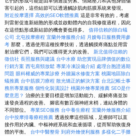
它們的形成可能是由單側過度勞累、情緒壓力和其他身體傷
害引起的，這些結節可以透過觸診肌肉筋膜系統來發現。
附近按摩選擇
高效的SEO軟體推薦
這是非常有效的，考慮
到雷射促進新細胞的形成並啟動體內的自我修復過程，因此
在這些點形成新結節的機會要低得多。
值得信賴的除白蟻
公司
北屯按摩療程
宜蘭外燴服務介紹
月嫂每日服務費用參
考
那麼，透過使用這種按摩技術，透過觸摸疼痛點並用雷
射治療它們，我們可以獲得更大的改善。
新北值得信賴的
徵信社
長照服務與建議
台中水療
助您實現品牌價值的數位
行銷方案
西屯肩頸放鬆
專業冷凍設備介紹
處理台胞證過期
問題
眼科權威的專業診療
外牆漏水修復方案
桃園地區除白
蟻推薦
台中筋膜刀療程
散光矯正的解決方案
台北記帳士事
務所專業服務
個性化裝潢設計
桃園外燴專業推薦
SEO是什
麼意思？
治療的主要目標是增加活動能力、緩解疼痛並加
速發炎過程的改善。 腳底有數百個神經末梢，連結身體的
不同部位。
專業SEO服務
台中養生療程
宜蘭外燴服務介紹
台中按摩排毒療程推薦
透過按摩這些區域，足療師可以直
接作用於內臟、中樞神經系統和血液循環，從而幫助恢復身
體的平衡。
台中中醫整骨
到府外燴便利服務
多樣化二手攤