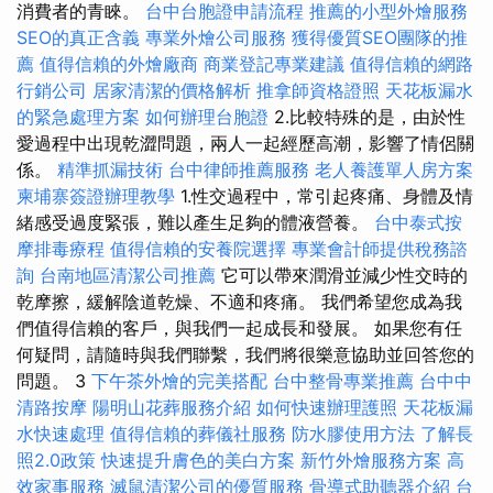
消費者的青睞。
台中台胞證申請流程
推薦的小型外燴服務
SEO的真正含義
專業外燴公司服務
獲得優質SEO團隊的推
薦
值得信賴的外燴廠商
商業登記專業建議
值得信賴的網路
行銷公司
居家清潔的價格解析
推拿師資格證照
天花板漏水
的緊急處理方案
如何辦理台胞證
2.比較特殊的是，由於性
愛過程中出現乾澀問題，兩人一起經歷高潮，影響了情侶關
係。
精準抓漏技術
台中律師推薦服務
老人養護單人房方案
柬埔寨簽證辦理教學
1.性交過程中，常引起疼痛、身體及情
緒感受過度緊張，難以產生足夠的體液營養。
台中泰式按
摩排毒療程
值得信賴的安養院選擇
專業會計師提供稅務諮
詢
台南地區清潔公司推薦
它可以帶來潤滑並減少性交時的
乾摩擦，緩解陰道乾燥、不適和疼痛。 我們希望您成為我
們值得信賴的客戶，與我們一起成長和發展。 如果您有任
何疑問，請隨時與我們聯繫，我們將很樂意協助並回答您的
問題。 3
下午茶外燴的完美搭配
台中整骨專業推薦
台中中
清路按摩
陽明山花葬服務介紹
如何快速辦理護照
天花板漏
水快速處理
值得信賴的葬儀社服務
防水膠使用方法
了解長
照2.0政策
快速提升膚色的美白方案
新竹外燴服務方案
高
效家事服務
滅鼠清潔公司的優質服務
骨導式助聽器介紹
台