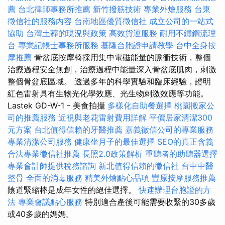
薦
台北律師事務所推薦
新竹撥筋技術
專業外燴服務
台東
徵信社的服務內容
台南地區優質徵信社
成立公司的一站式
協助
台灣土葬的現況與政策
高效貨運服務
耐用不鏽鋼流理
台
專業記帳士事務所服務
基隆台胞證申請教學
台中全身按
摩推薦
骨盆底按摩椅採用集中電磁能量的脈衝技術，整個
治療過程安全無創，治療過程中能量深入骨盆底肌肉，刺激
整個骨盆底區域。 透過多年的科學實驗和臨床經驗，證明
紅色雷射具有生物光化學效應、光生物刺激效應等功能。
Lastek GD-W-1 - 美食拍攝
多樣化自助餐選擇
桃園搬家公
司的推薦服務
近視與老花雷射費用詳解
平價居家清潔300
元方案
台北值得信賴的牙醫推薦
嘉義徵信公司的專業服務
專業清潔公司服務
健康坐月子的最佳選擇
SEO的真正含義
合法專業徵信社推薦
長照2.0政策解析
重聽者的助聽器選擇
專業會計師提供稅務諮詢
新北值得信賴的徵信社
台中中醫
整骨
全面的消毒服務
精美外燴點心品項
豐原按摩服務推薦
陰道緊縮棒是成年女性的絕佳選擇。
快速辦理台胞證的方
法
專業會議點心服務
特別適合產後可能需要收緊的30多歲
或40多歲的媽媽。