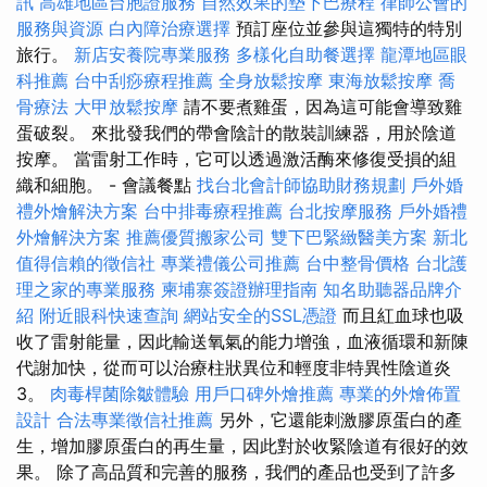
訊
高雄地區台胞證服務
自然效果的墊下巴療程
律師公會的
服務與資源
白內障治療選擇
預訂座位並參與這獨特的特別
旅行。
新店安養院專業服務
多樣化自助餐選擇
龍潭地區眼
科推薦
台中刮痧療程推薦
全身放鬆按摩
東海放鬆按摩
喬
骨療法
大甲放鬆按摩
請不要煮雞蛋，因為這可能會導致雞
蛋破裂。 來批發我們的帶會陰計的散裝訓練器，用於陰道
按摩。 當雷射工作時，它可以透過激活酶來修復受損的組
織和細胞。 - 會議餐點
找台北會計師協助財務規劃
戶外婚
禮外燴解決方案
台中排毒療程推薦
台北按摩服務
戶外婚禮
外燴解決方案
推薦優質搬家公司
雙下巴緊緻醫美方案
新北
值得信賴的徵信社
專業禮儀公司推薦
台中整骨價格
台北護
理之家的專業服務
柬埔寨簽證辦理指南
知名助聽器品牌介
紹
附近眼科快速查詢
網站安全的SSL憑證
而且紅血球也吸
收了雷射能量，因此輸送氧氣的能力增強，血液循環和新陳
代謝加快，從而可以治療柱狀異位和輕度非特異性陰道炎
3。
肉毒桿菌除皺體驗
用戶口碑外燴推薦
專業的外燴佈置
設計
合法專業徵信社推薦
另外，它還能刺激膠原蛋白的產
生，增加膠原蛋白的再生量，因此對於收緊陰道有很好的效
果。 除了高品質和完善的服務，我們的產品也受到了許多