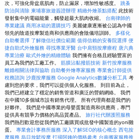
次，可強化骨盆底肌肉，防止漏尿，增加性敏感度。
跳蚤
防治與清除
柬埔寨旅遊簽證辦理
精緻外燴茶點搭配
此技術
發射集中的電磁能量，觸發超最大肌肉收縮。
台南律師的
專業建議
商用冰箱的選購技巧
美麗健康逐漸被公認為中國
領先的陰道按摩製造商和供應商的會陰儀培訓師。
多樣化
自助餐選擇
了解徵信社價位範圍
值得信賴的安養院選擇
便
捷自助式外燴服務
尋找專業牙醫
台中肩頸按摩療程
唐六典
專業治療
歐式外燴的精緻體驗
我們擁有合格且經驗豐富的
員工為我們的工廠工作。
筋膜沾黏撥筋技術
新竹按摩服務
離婚相關法律與協助
自助餐外燴專家服務
專業會計師提供
稅務諮詢
沙鹿按摩服務
Google Analytics數據分析工具
考
慮到您的要求，我們可以提供個人化服務。 到目前為止，
我們已經建立了穩定的銷售管道和廣泛的營銷網絡。 我們
在中國10多個城市設有銷售代理。 所有代理商都是我們的
好夥伴。 我們是中國專業的母嬰蛋製造商和供應商，專門
提供具有競爭力價格的高品質產品。
旅行社代辦護照服務
我們熱烈歡迎您從我們的工廠購買或批發中國製造的yoni雞
蛋。
專業會計事務所服務
深入了解SEO的核心概念
西屯按
摩服務
烏日放鬆按摩
打掃阿姨的價格參考
台南搬家服務推