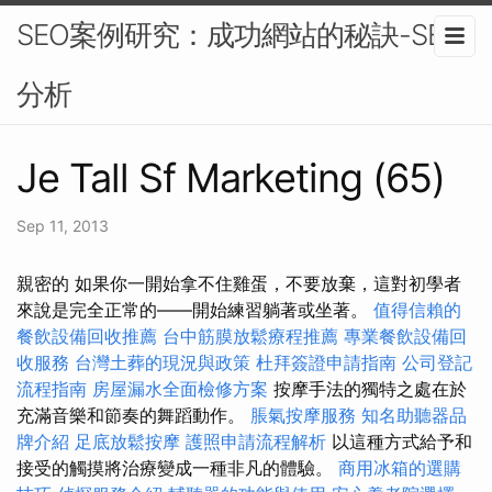
SEO案例研究：成功網站的秘訣-SEO
分析
Je Tall Sf Marketing (65)
Sep 11, 2013
親密的 如果你一開始拿不住雞蛋，不要放棄，這對初學者
來說是完全正常的——開始練習躺著或坐著。
值得信賴的
餐飲設備回收推薦
台中筋膜放鬆療程推薦
專業餐飲設備回
收服務
台灣土葬的現況與政策
杜拜簽證申請指南
公司登記
流程指南
房屋漏水全面檢修方案
按摩手法的獨特之處在於
充滿音樂和節奏的舞蹈動作。
脹氣按摩服務
知名助聽器品
牌介紹
足底放鬆按摩
護照申請流程解析
以這種方式給予和
接受的觸摸將治療變成一種非凡的體驗。
商用冰箱的選購