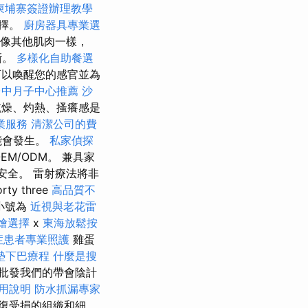
柬埔寨簽證辦理教學
選擇。
廚房器具專業選
就像其他肌肉一樣，
斷。
多樣化自助餐選
可以喚醒您的感官並為
台中月子中心推薦
沙
燥、灼熱、搔癢感是
業服務
清潔公司的費
能會發生。
私家偵探
EM/ODM。 兼具家
安全。 雷射療法將非
y three
高品質不
小號為
近視與老花雷
燴選擇
x
東海放鬆按
症患者專業照護
雞蛋
墊下巴療程
什麼是搜
批發我們的帶會陰計
用說明
防水抓漏專家
復受損的組織和細