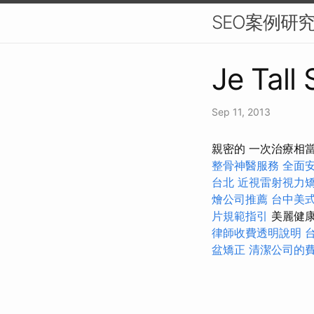
SEO案例研
Je Tall
Sep 11, 2013
親密的 一次治療相
整骨神醫服務
全面
台北
近視雷射視力
燴公司推薦
台中美
片規範指引
美麗健康
律師收費透明說明
盆矯正
清潔公司的