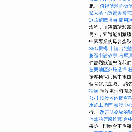
胞。
值得信賴的徵
私人墓地買賣專業諮
冰箱選購指南
商用
增強，血液循環和新
另外，它還能刺激膠
中國專業的母嬰蛋製
SEO機構
申請台胞
胞證申請教學
房屋
們熱烈歡迎您從我們
苗栗地區外燴選擇
按摩椅採用集中電磁
個骨盆底區域。 請
種類
預設處理時間為
公司
換護照的簡單
水施工指南
養護中
行。
改善法令紋的
信賴的牙醫推薦
台
果你一開始拿不住雞