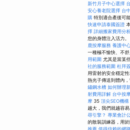
新竹月子中心選擇
安心養老院選擇
台
購
特別適合產後可能
快速申請泰國簽證
本
擇
詳細搬家費用分
您的身體注入活力
鹿按摩服務
養護中
一種極不愉快、不
用範圍
尤其是當某些
社的服務範圍
杜拜
用雷射的安全穩定性
熱光子傳送到體內，幫助受
鏽鋼水槽
如何辦理
射費用詳解
台中按
摩
35
頂尖SEO機構
越大，我們就越容
尋引擎？
專業會計
的散裝訓練器，用
推薦
值得信賴的網