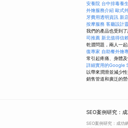
安養院
台中排毒養
外燴服務介紹
歐式
牙費用透明資訊
新
按摩服務
客廳設計
我們的產品也受到
司推薦
新北值得信
乾澀問題，兩人一
復專家
自助餐外燴
常引起疼痛、身體及
詳細實用的Google
以帶來潤滑並減少性
銷售管道和廣泛的營
SEO案例研究：成
SEO案例研究：成功網