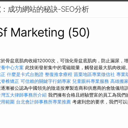
究：成功網站的秘訣-SEO分析
 Sf Marketing (50)
當於骨盆底肌肉收縮12000次，可強化骨盆底肌肉，防止漏尿，
安養中心方案
此技術發射集中的電磁能量，觸發超最大肌肉收縮
矯正
什麼是卡式台胞證
整復推拿療程
苗栗地區專業徵信社
專業
式脊椎矯正
可信賴的關鍵字行銷專家
兒童眼科專業服務
高雄搬
逐漸被公認為中國領先的陰道按摩製造商和供應商的會陰儀培
台灣五大律師事務所介紹
我們擁有合格且經驗豐富的員工為我們
費用範圍
台北會計師事務所專業推薦
考慮到您的要求，我們可以