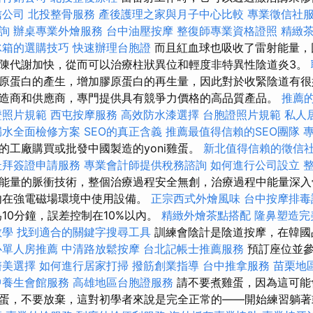
信公司
北投整骨服務
產後護理之家與月子中心比較
專業徵信社
詢
辦桌專業外燴服務
台中油壓按摩
整復師專業資格證照
精緻
冰箱的選購技巧
快速辦理台胞證
而且紅血球也吸收了雷射能量，
陳代謝加快，從而可以治療柱狀異位和輕度非特異性陰道炎3。
原蛋白的產生，增加膠原蛋白的再生量，因此對於收緊陰道有很
造商和供應商，專門提供具有競爭力價格的高品質產品。
推薦
證照片規範
西屯按摩服務
高效防水漆選擇
台胞證照片規範
私人
漏水全面檢修方案
SEO的真正含義
推薦最值得信賴的SEO團隊
的工廠購買或批發中國製造的yoni雞蛋。
新北值得信賴的徵信
杜拜簽證申請服務
專業會計師提供稅務諮詢
如何進行公司設立
能量的脈衝技術，整個治療過程安全無創，治療過程中能量深入
勿在強電磁場環境中使用設備。
正宗西式外燴風味
台中按摩排
10分鐘，誤差控制在10%以內。
精緻外燴茶點搭配
隆鼻塑造完
教學
找到適合的關鍵字搜尋工具
訓練會陰計是陰道按摩，在韓國
心單人房推薦
中清路放鬆按摩
台北記帳士推薦服務
預訂座位並參
醫美選擇
如何進行居家打掃
撥筋創業指導
台中推拿服務
苗栗地
中養生會館服務
高雄地區台胞證服務
請不要煮雞蛋，因為這可能
蛋，不要放棄，這對初學者來說是完全正常的——開始練習躺