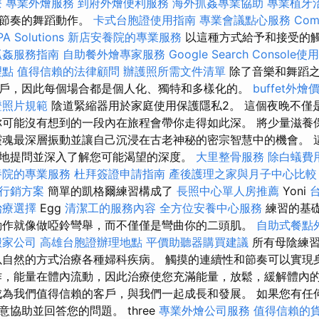
療
專業外燴服務
到府外燴便利服務
海外抓姦專業協助
專業植牙
和節奏的舞蹈動作。
卡式台胞證使用指南
專業會議點心服務
Com
PA Solutions
新店安養院的專業服務
以這種方式給予和接受的
抓姦服務指南
自助餐外燴專家服務
Google Search Console
理點
值得信賴的法律顧問
辦護照所需文件清單
除了音樂和舞蹈之
戶，因此每個場合都是個人化、獨特和多樣化的。
buffet外
證照片規範
陰道緊縮器用於家庭使用保護隱私2。 這個夜晚不僅
你可能沒有想到的一段內在旅程會帶你走得如此深。 將少量滋養
靈魂最深層振動並讓自己沉浸在古老神秘的密宗智慧中的機會。 
地提問並深入了解您可能渴望的深度。
大里整骨服務
除白蟻費
養院的專業服務
杜拜簽證申請指南
產後護理之家與月子中心比較
行銷方案
簡單的凱格爾練習構成了
長照中心單人房推薦
Yoni
治療選擇
Egg
清潔工的服務內容
全方位安養中心服務
練習的基
動作就像做啞鈴彎舉，而不僅僅是彎曲你的二頭肌。
自助式餐點
搬家公司
高雄台胞證辦理地點
平價助聽器購買建議
所有母陰練習
以自然的方式治療各種婦科疾病。 觸摸的連續性和節奏可以實現
作，能量在體內流動，因此治療使您充滿能量，放鬆，緩解體內
成為我們值得信賴的客戶，與我們一起成長和發展。 如果您有任
協助並回答您的問題。 three
專業外燴公司服務
值得信賴的