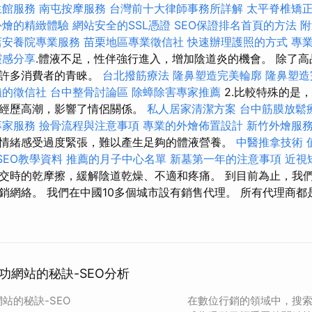
生館服務
南屯按摩服務
台灣前十大律師事務所詳解
太平脊椎矯
外燴的精緻體驗
網站安全的SSL憑證
SEO保證排名首頁的方法
附
店安養院專業服務
苗栗地區專業徵信社
快速辦理護照的方式
專
靈感分享
.體液不足，性伴強行進入，增加陰道炎的機會。 除了
了許多消費者的青睞。
台北撥筋療法
隆鼻塑造完美輪廓
隆鼻塑造
賴的徵信社
台中整骨討論區
除蟑除害專家推薦
2.比較特殊的是
起經歷高潮，影響了情侶關係。
私人居家清潔方案
台中筋膜放鬆
專家服務
撿骨流程與注意事項
專業的外燴佈置設計
新竹外燴服
情緒感受過度緊張，難以產生足夠的體液營養。
中醫推拿技術
 SEO教學資料
推薦的月子中心名單
新墓第一年的注意事項
近視
交時的乾摩擦，緩解陰道乾燥、不適和疼痛。 到目前為止，我
銷網絡。 我們在中國10多個城市設有銷售代理。 所有代理商都
功網站的秘訣-SEO分析
站的秘訣-SEO
在數位行銷的領域中，搜索