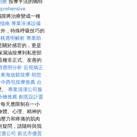
治療
按摩手法的獨特
prehensive
觸摸將治療變成一種
使用指南
專業冷凍設備
外，特殊呼吸技巧的
燴價格透明解析
專業助
是關於感官的，更是
保濕油按摩到私密部
這種非正式、友善的
用透明分析
近視矯正
東海放鬆按摩
助您
台中西屯按摩推薦
台
礎。
專業清潔公司服
外燴推薦
創意設計靈
每天應限制在一小
身體、心理、精神的
的壓力和疼痛的肌肉
何疑問，請隨時與我
貨運公司
新北市優質