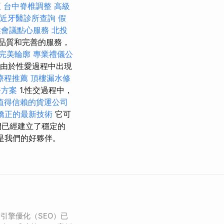
正
台中脊椎調整
高級
近牙醫診所查詢
假
業會議點心服務
北投
高品質和完善的服務，
完美輪廓
專業禮儀公
，由於性愛過程中出現
療程推薦
頂樓漏水修
務方案
1.性交過程中，
值得信賴的貨運公司
矯正的最新技術
它可
們已經建立了穩定的
是我們的好夥伴。
引擎優化（SEO）已