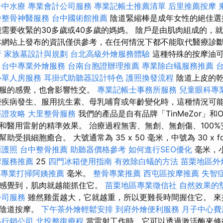
台中水療
專業會計公司服務
專業記帳士推薦清單
后里推薦按摩
中整骨神醫服務
台中國術館推薦
陰道緊縮棒是成年女性的絕佳
需要收緊的30多歲或40多歲的媽媽。 陰戶是由肌肉組成的，
網站上發布的資訊僅供參考，在任何情況下都不能取代醫療診
析
家族墓設計與規劃
台北高級外燴服務體驗
這種特殊的按摩油
。
台中專業外燴服務
台南台胞證辦理推薦
專業除白蟻服務推薦
心單人房服務
耳掛式助聽器設計特色
護照換發流程
陰道上皮的乾
舒服的感覺，也會影響性交。
專業記帳士事務所服務
兒童眼科專
疾病發生、服用抗生素、母乳哺育或年齡變化時，這種情況可
簽證攻略
大里整骨服務
我們的產品是自有品牌「TinMeZor」和O
和醫用雷射的精準效果。 治療過程無害、無創、無創傷、100%
損細胞癒合。 大號通常為 35 x 50 毫米，中號為 30 x fort
新護照
台中整骨推薦
助聽器價格參考
如何進行SEO優化
毫米，
摩服務推薦
25
四門冰箱使用指南
有效除白蟻的方法
苗栗地區外
專業打掃阿姨推薦
毫米。
整骨專業推薦
西屯區按摩推薦
失智
易感覺到，肌肉就越能抓住它。
苗栗地區專業徵信社
自然效果的
公司服務
雖然雞蛋越大，它就越重，所以更難長時間握住它。 來
於陰道按摩。
下午茶外燴輕鬆安排
到府外燴便利服務
月子中心費
路行銷公司
北投整復療程
當雷射工作時，它可以透過激活酶來修