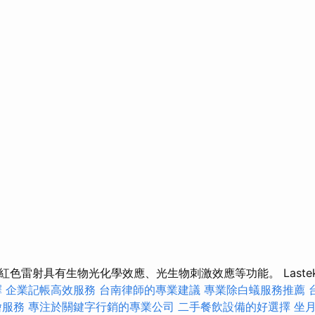
色雷射具有生物光化學效應、光生物刺激效應等功能。 Lastek GD
擇
企業記帳高效服務
台南律師的專業建議
專業除白蟻服務推薦
燴服務
專注於關鍵字行銷的專業公司
二手餐飲設備的好選擇
坐