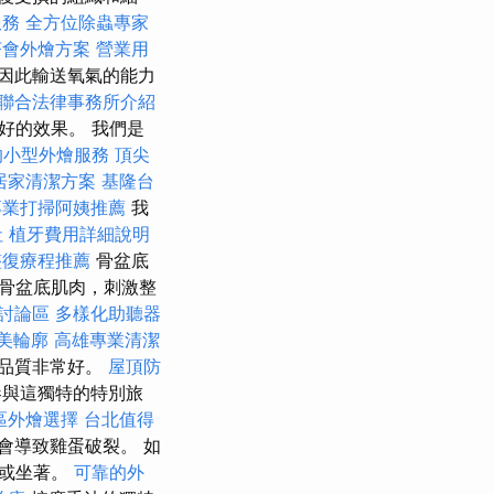
服務
全方位除蟲專家
茶會外燴方案
營業用
因此輸送氧氣的能力
聯合法律事務所介紹
好的效果。 我們是
的小型外燴服務
頂尖
居家清潔方案
基隆台
專業打掃阿姨推薦
我
社
植牙費用詳細說明
整復療程推薦
骨盆底
骨盆底肌肉，刺激整
毒討論區
多樣化助聽器
美輪廓
高雄專業清潔
品質非常好。
屋頂防
與這獨特的特別旅
區外燴選擇
台北值得
會導致雞蛋破裂。 如
著或坐著。
可靠的外