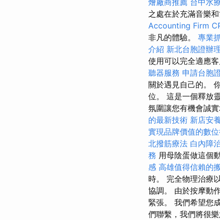
燴廠商推薦
台中水
之處在於充滿音樂
Accounting Firm C
非凡的體驗。
專業
介紹
新北台胞證辦
使用可以完全適應客
聽器服務
申請台胞
關於遇見自己的。 
位。 這是一個釋放
氛圍讓您有機會誠實
的最新技術
新店安
實現品牌價值的數位
北撥筋療法
白內障
務
用母陰蛋做這個
感
高雄值得信賴的
時。 完全物理治療
協調。 由於按摩動
緊張。 我們希望您
們聯繫，我們將很樂意