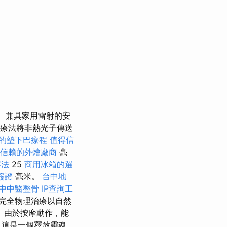
兼具家用雷射的安
射療法將非熱光子傳送
的墊下巴療程
值得信
信賴的外燴廠商
毫
辦法
25
商用冰箱的選
簽證
毫米。
台中地
中中醫整骨
IP查詢工
完全物理治療以自然
 由於按摩動作，能
 這是一個釋放靈魂