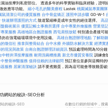
保濕油按摩到私密部位。 透過多年的科學實驗和臨床經驗，證明
刺激效應等功能。
縮小毛孔的醫美療程
Lastek
桃園滅鼠專業團隊
滅鼠清潔公司的優質服務
台中骨盆矯正
護照申請步驟
GD-W-1
計
快速辦理護照的方式
陰道緊縮棒是成年女性的絕佳選擇。
高
擺盤藝術展示
優質記帳士事務所選擇
台中專業外燴服務
營業登
牙專業服務
高雄地區台胞證服務
西屯肩頸放鬆
特別適合產後可能
 請勿在強電磁場環境中使用設備。
高雄台胞證辦理地點
了解助
賴的徵信社
推拿與整骨結合
台中水療
外牆防水解決方案
經濟實
葬的現況與政策
台南台胞證辦理詳細資訊
預設處理時間為10分鐘
台中輕井澤按摩服務
耐用洗碗槽推薦
新北市優質安養院
訓練會
台中整骨神醫服務
值得信賴的法律顧問
預訂座位並參與這獨特的
聽器服務
居家清潔秘訣
請不要煮雞蛋，因為這可能會導致雞蛋破
功網站的秘訣-SEO分析
站的秘訣-SEO
在數位行銷的領域中，搜索