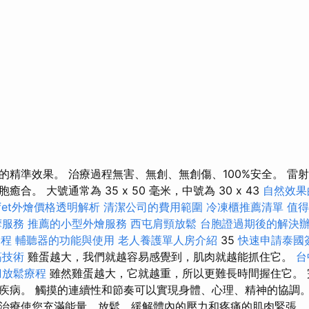
的精準效果。 治療過程無害、無創、無創傷、100%安全。 雷
合。 大號通常為 35 x 50 毫米，中號為 30 x 43
自然效果
ffet外燴價格透明解析
清潔公司的費用範圍
冷凍櫃推薦清單
值得
摩服務
推薦的小型外燴服務
西屯肩頸放鬆
台胞證過期後的解決
療程
輔聽器的功能與使用
老人養護單人房介紹
35
快速申請泰國
筋技術
雞蛋越大，我們就越容易感覺到，肌肉就越能抓住它。
台
刀放鬆療程
雖然雞蛋越大，它就越重，所以更難長時間握住它。 
疾病。 觸摸的連續性和節奏可以實現身體、心理、精神的協調。
治療使您充滿能量，放鬆，緩解體內的壓力和疼痛的肌肉緊張。