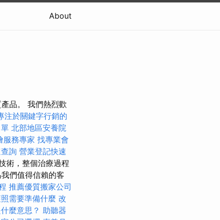
About
產品。 我們熱烈歡
專注於關鍵字行銷的
名單
北部地區安養院
燴服務專家
找專業會
速查詢
營業登記快速
技術，整個治療過程
為我們值得信賴的客
療程
推薦優質搬家公司
護照需要準備什麼
改
是什麼意思？
助聽器