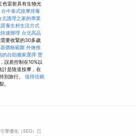
紅色雷射具有生物光
台中泰式按摩排毒
台北護理之家的專業
品質養生村生活方式
記快速辦理
台北高品
需要收緊的30多歲
聽器價格範圍
外燴推
惠的自助搬家選擇
豐
，誤差控制在10%以
陰計是陰道按摩，在
特別旅行。
值得信賴
裂。
引擎優化（SEO）已