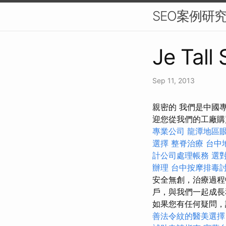
SEO案例研
Je Tall
Sep 11, 2013
親密的 我們是中國
迎您從我們的工廠購買
專業公司
龍潭地區
選擇
整脊治療
台中
計公司處理帳務
選
辦理
台中按摩排毒
安全無創，治療過程
戶，與我們一起成
如果您有任何疑問，
善法令紋的醫美選擇