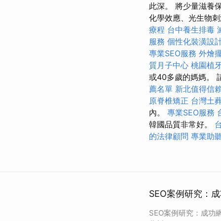
此深。 將少量滋養
化學效應、光生物
療程
台中養生排毒
服務
個性化裝潢設
專業SEO服務
外燴
質月子中心
桃園植
或40多歲的媽媽。
薦名單
新北值得信
原脊椎矯正
台灣土
內。
專業SEO服務
韓國品質非常好。
的法律顧問
專業助
SEO案例研究：成
SEO案例研究：成功網