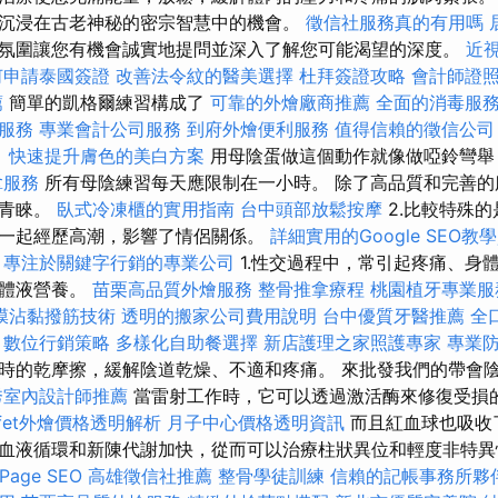
沉浸在古老神秘的密宗智慧中的機會。
徵信社服務真的有用嗎
氛圍讓您有機會誠實地提問並深入了解您可能渴望的深度。
近
何申請泰國簽證
改善法令紋的醫美選擇
杜拜簽證攻略
會計師證
薦
簡單的凱格爾練習構成了
可靠的外燴廠商推薦
全面的消毒服
服務
專業會計公司服務
到府外燴便利服務
值得信賴的徵信公司
。
快速提升膚色的美白方案
用母陰蛋做這個動作就像做啞鈴彎舉
拿服務
所有母陰練習每天應限制在一小時。 除了高品質和完善的
的青睞。
臥式冷凍櫃的實用指南
台中頭部放鬆按摩
2.比較特殊
一起經歷高潮，影響了情侶關係。
詳細實用的Google SEO教
專注於關鍵字行銷的專業公司
1.性交過程中，常引起疼痛、身
的體液營養。
苗栗高品質外燴服務
整骨推拿療程
桃園植牙專業服
膜沾黏撥筋技術
透明的搬家公司費用說明
台中優質牙醫推薦
全
數位行銷策略
多樣化自助餐選擇
新店護理之家照護專家
專業
時的乾摩擦，緩解陰道乾燥、不適和疼痛。 來批發我們的帶會
秀室內設計師推薦
當雷射工作時，它可以透過激活酶來修復受損
ffet外燴價格透明解析
月子中心價格透明資訊
而且紅血球也吸收
血液循環和新陳代謝加快，從而可以治療柱狀異位和輕度非特異
age SEO
高雄徵信社推薦
整骨學徒訓練
信賴的記帳事務所夥