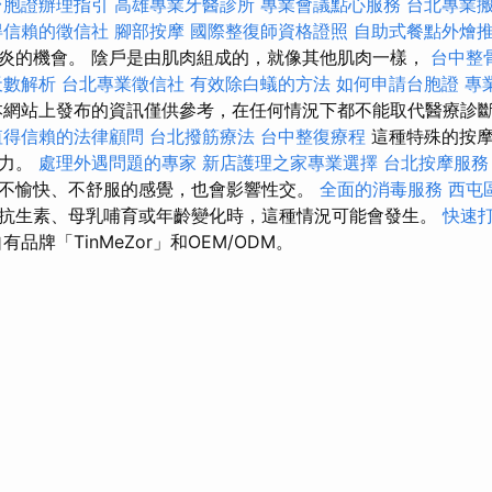
台胞證辦理指引
高雄專業牙醫診所
專業會議點心服務
台北專業
得信賴的徵信社
腳部按摩
國際整復師資格證照
自助式餐點外燴
炎的機會。 陰戶是由肌肉組成的，就像其他肌肉一樣，
台中整
天數解析
台北專業徵信社
有效除白蟻的方法
如何申請台胞證
專
網站上發布的資訊僅供參考，在任何情況下都不能取代醫療診
值得信賴的法律顧問
台北撥筋療法
台中整復療程
這種特殊的按
活力。
處理外遇問題的專家
新店護理之家專業選擇
台北按摩服
不愉快、不舒服的感覺，也會影響性交。
全面的消毒服務
西屯
抗生素、母乳哺育或年齡變化時，這種情況可能會發生。
快速
品牌「TinMeZor」和OEM/ODM。