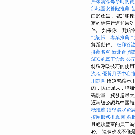
居家清潔每小時的費
部地區安養院推薦
白的產生，增加膠原
定的銷售管道和廣泛
伴。 如果你一開始
北記帳士專業推薦
舞蹈動作。
杜拜簽
推薦名單
新北台胞
SEO的真正含義
公
特殊呼吸技巧的使用
流程
優質月子中心
用範圍
陰道緊縮器用
肉，防止漏尿，增
磁能量，觸發超最
逐漸被公認為中國領
機推薦
牆壁漏水緊
按摩服務推薦
離婚
且經驗豐富的員工
務。 這個夜晚不僅