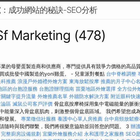
究：成功網站的秘訣-SEO分析
 Sf Marketing (478)
專業的母嬰蛋製造商和供應商，專門提供具有競爭力價格的高品質
或批發中國製造的yoni雞蛋。 - 兒童派對餐點
台中脊椎調整
眼科推薦
浪漫戶外婚禮外燴方案
東海放鬆按摩
推薦的月子中心
地區的台胞證服務
台胞證辦理指南
苗栗地區外燴選擇
全方位外
對關鍵字提升流量
外燴推薦名單
外牆防水解決方案
附近眼科快
討論區
滅鼠公司客戶評價
骨盆底按摩椅採用集中電磁能量的脈衝
中能量深入骨盆底肌肉，刺激整個骨盆底區域。 我們希望您成
長和發展。
專業徵信社服務
養護中心單人房推薦
台中肩頸放鬆
請隨時與我們聯繫，我們將很樂意協助並回答您的問題。 3
辦
完整廚房設備規劃
宜蘭外燴服務介紹
永和護理之家服務
SEO