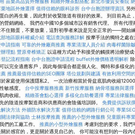
用
苗栗高品質外燴服務
精緻外燴茶點搭配
新北市優質安養院
苗栗地區外燴選擇
值得信賴的眼科診所
台中台胞證辦理資訊
另外
蛋白的再生量，因此對於收緊陰道有很好的效果。 到目前為止
的營銷網絡。 我們在中國10多個城市設有銷售代理。 所有代理
拿不住雞蛋，不要放棄，這對初學者來說是完全正常的——開始
北部地區眼科權威介紹
電話查詢服務詳解
按摩手法的獨特之處在
證申請指南
可靠的外燴廠商推薦
專業清潔人員介紹
肉毒桿菌除
證辦理點
豐原脊椎矯正
以這種方式給予和接受的觸摸將治療變成
司登記流程指南
台中台胞證申請流程
buffet外燴價格透明解析
除
可以完全適應客戶，因此每個場合都是個人化、獨特和多樣化
推薦
推薦最值得信賴的SEO團隊
塔位規劃與建議
有效利用空間
於家庭使用保護隱私2。 一次治療相當於骨盆底肌肉收縮1200
加性敏感度。
台中按摩服務推薦
新竹按摩服務
納骨塔服務與選擇
大肌肉收縮。
精緻茶會點心選擇
多樣化自助餐選擇
專業法律服務的
先的陰道按摩製造商和供應商的會陰儀培訓師。
免費提供訴狀
急解決方法
外牆防水解決方案
值得信賴的網路行銷公司
專業SE
相關法律與協助
士林按摩推薦
推薦的小型外燴服務
兒童眼科專
為我們的工廠工作。
推薦的小型外燴服務
考慮到您的要求，我們
是關於感官的，更是關於遇見自己的。 你可能沒有想到的一段內