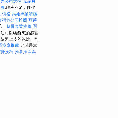
搬家公司選擇
嘉義月
推薦
.體液不足，性伴
骨價格
高雄專業清潔
業禮儀公司推薦
藍芽
斷。
整骨專業推薦
選
摩油可以喚醒您的感官
務
陰道上皮的乾燥、灼
區按摩推薦
尤其是當
打掃技巧
推拿推薦與