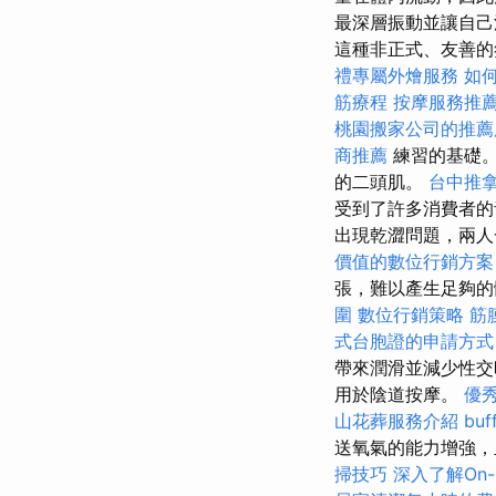
最深層振動並讓自己
這種非正式、友善的
禮專屬外燴服務
如
筋療程
按摩服務推
桃園搬家公司的推薦
商推薦
練習的基礎
的二頭肌。
台中推
受到了許多消費者
出現乾澀問題，兩人
價值的數位行銷方案
張，難以產生足夠
圍
數位行銷策略
筋
式台胞證的申請方式
帶來潤滑並減少性交
用於陰道按摩。
優
山花葬服務介紹
bu
送氧氣的能力增強，
掃技巧
深入了解On-P