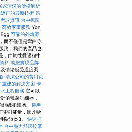
居家清潔的價格解析
視矯正的最新技術
婚
照考取資訊
台中抓龍
務
高效家事服務
Yoni
Egg
可靠的外燴廠
，而不僅僅是彎曲你
服務，我們的產品也
的是，由於性愛過程中
學資料
助您實現品牌
體及情緒感受過度緊
務
清潔公司的費用範
口重建的解決方案
卡
防水工程服務
它可以
陰計的散裝訓練器，
的組織和細胞。
陽明
了雷射能量，因此輸
性陰道炎3。
快速打
伴
台中壓力舒緩按摩