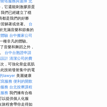
納骨塔服務與選擇
北
，它還能刺激膠原蛋
，我們已經建立了穩
商都是我們的好夥
練習躺著或坐著。
台
於充滿音樂和節奏的
皺體驗
台中搬家公司
一種非凡的體驗。
了音樂和舞蹈之外，
的。
台中台胞證申請
的設計
清潔公司的費
0次，可強化骨盆底肌
此技術發射集中的電
lawyer
美麗健康
撰寫服務
便利的開飲
O服務
台北按摩課程
業服務
我們擁有合格
可以提供個人化服
在旅程會帶你走得如