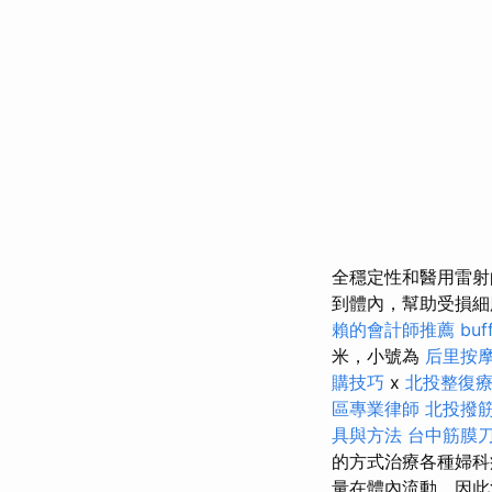
全穩定性和醫用雷射
到體內，幫助受損細胞癒
賴的會計師推薦
bu
米，小號為
后里按
購技巧
x
北投整復
區專業律師
北投撥
具與方法
台中筋膜
的方式治療各種婦科
量在體內流動，因此