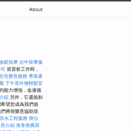
About
放鬆按摩
台中按摩服
公司
當雷射工作時，
北屯整骨服務
專業產
薦
下午茶外燴輕鬆安
的能力增強，血液循
介紹
另外，它還能刺
們希望您成為我們值
我們將很樂意協助並
防水工程服務
牌位
務所介紹
推拿推薦與