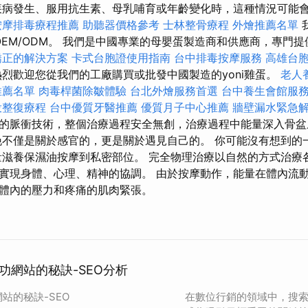
病發生、服用抗生素、母乳哺育或年齡變化時，這種情況可能
按摩排毒療程推薦
助聽器價格參考
士林整骨療程
外燴推薦名單
」和OEM/ODM。 我們是中國專業的母嬰蛋製造商和供應商，專門
矯正的解決方案
卡式台胞證使用指南
台中排毒按摩服務
高雄台
烈歡迎您從我們的工廠購買或批發中國製造的yoni雞蛋。
老人
推薦名單
肉毒桿菌除皺體驗
台北外燴服務首選
台中養生會館服
投整復療程
台中優質牙醫推薦
優質月子中心推薦
牆壁漏水緊急
的脈衝技術，整個治療過程安全無創，治療過程中能量深入骨盆
晚不僅是關於感官的，更是關於遇見自己的。 你可能沒有想到的
量滋養保濕油按摩到私密部位。 完全物理治療以自然的方式治療
實現身體、心理、精神的協調。 由於按摩動作，能量在體內流
體內的壓力和疼痛的肌肉緊張。
功網站的秘訣-SEO分析
站的秘訣-SEO
在數位行銷的領域中，搜索