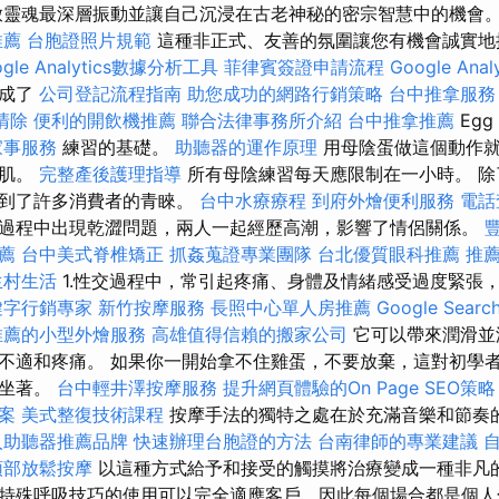
放靈魂最深層振動並讓自己沉浸在古老神秘的密宗智慧中的機會
推薦
台胞證照片規範
這種非正式、友善的氛圍讓您有機會誠實地
ogle Analytics數據分析工具
菲律賓簽證申請流程
Google An
構成了
公司登記流程指南
助您成功的網路行銷策略
台中推拿服務
清除
便利的開飲機推薦
聯合法律事務所介紹
台中推拿推薦
Egg
家事服務
練習的基礎。
助聽器的運作原理
用母陰蛋做這個動作就
頭肌。
完整產後護理指導
所有母陰練習每天應限制在一小時。 除
受到了許多消費者的青睞。
台中水療療程
到府外燴便利服務
電話
過程中出現乾澀問題，兩人一起經歷高潮，影響了情侶關係。
薦
台中美式脊椎矯正
抓姦蒐證專業團隊
台北優質眼科推薦
推
生村生活
1.性交過程中，常引起疼痛、身體及情緒感受過度緊張
鍵字行銷專家
新竹按摩服務
長照中心單人房推薦
Google Sear
推薦的小型外燴服務
高雄值得信賴的搬家公司
它可以帶來潤滑並
不適和疼痛。 如果你一開始拿不住雞蛋，不要放棄，這對初學
或坐著。
台中輕井澤按摩服務
提升網頁體驗的On Page SEO策略
案
美式整復技術課程
按摩手法的獨特之處在於充滿音樂和節奏
人助聽器推薦品牌
快速辦理台胞證的方法
台南律師的專業建議
頭部放鬆按摩
以這種方式給予和接受的觸摸將治療變成一種非凡
特殊呼吸技巧的使用可以完全適應客戶，因此每個場合都是個人