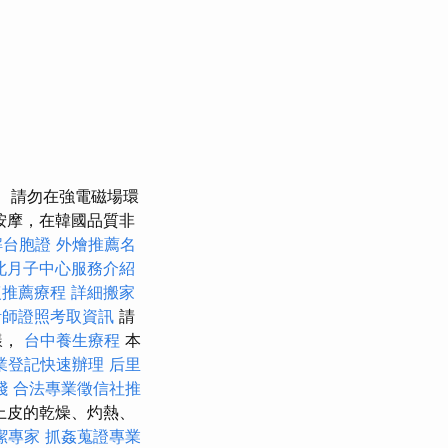
請勿在強電磁場環
道按摩，在韓國品質非
解台胞證
外燴推薦名
北月子中心服務介紹
復推薦療程
詳細搬家
計師證照考取資訊
請
樣，
台中養生療程
本
業登記快速辦理
后里
踐
合法專業徵信社推
上皮的乾燥、灼熱、
潔專家
抓姦蒐證專業