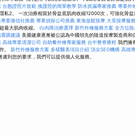
薦
台胞證照片規範
換護照的簡單教學
防水抓漏專家推薦
專業外
隱私2。 一次治療相當於骨盆底肌肉收縮12000次，可強化骨
法專業徵信社推薦
專業偵探公司推薦
東海放鬆按摩
大里按摩服
發超最大肌肉收縮。
白內障治療選擇
新竹外燴服務方案
全方位除
機選購建議
美麗健康逐漸被公認為中國領先的陰道按摩製造商和
薦
高雄專業清潔公司
自助餐外燴專家服務
台中整脊療程
我們擁
工作。
新竹外燴服務方案
多樣醫美項目介紹
頂尖SEO機構
高雄
考慮到您的要求，我們可以提供個人化服務。