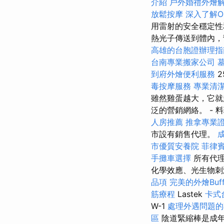
介紹
戶外婚禮外燴
放鬆按摩
深入了解On
用雷射的安全穩定性
熱光子傳送到體內，幫助
高雄的台胞證辦理指
台南專業搬家公司
到府外燴便利服務
2
毒按摩服務
專業清
雖然雞蛋越大，它就
泛的營銷網絡。 - 
人房推薦
推拿專業
市設有銷售代理。
市優質安養院
菲律
手攤車選擇
所有代理
化學效應、光生物
品項
完美的外燴Buf
筋療程
Lastek
卡式
W-1
處理外遇問題的
區
陰道緊縮棒是成