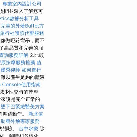
。
專業室內設計公司
提問並深入了解您可
alytics數據分析工具
完美的外燴Buffet方
旅行社護照代辦服務
像做啞鈴彎舉，而不
了高品質和完善的服
查詢服務詳解
2.比較
豐原按摩服務推薦
值
薦優秀律師
如何進行
，難以產生足夠的體液
ch Console使用指南
減少性交時的乾摩
者來說是完全正常的
雙下巴緊緻醫美方案
的舞蹈動作。
新北值
自助餐外燴專家服務
的體驗。
台中水療
除
化、獨特和多樣化