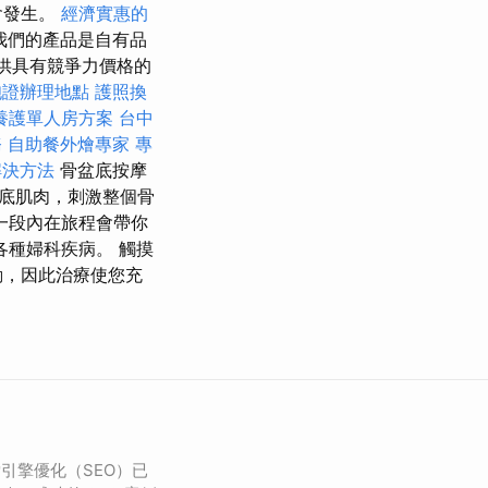
會發生。
經濟實惠的
我們的產品是自有品
提供具有競爭力價格的
胞證辦理地點
護照換
養護單人房方案
台中
務
自助餐外燴專家
專
解決方法
骨盆底按摩
底肌肉，刺激整個骨
一段內在旅程會帶你
各種婦科疾病。 觸摸
動，因此治療使您充
引擎優化（SEO）已