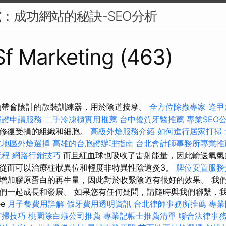
究：成功網站的秘訣-SEO分析
 Sf Marketing (463)
的帶會陰計的散裝訓練器，用於陰道按摩。
全方位除蟲專家
逢甲
簽證申請服務
二手冷凍櫃實用推薦
台中優質牙醫推薦
專業SEO
來修復受損的組織和細胞。
高級外燴服務介紹
如何進行居家打掃
北地區外燴選擇
高雄的台胞證辦理指南
台北會計師事務所專業推
流程
網路行銷技巧
而且紅血球也吸收了雷射能量，因此輸送氧氣
從而可以治療柱狀異位和輕度非特異性陰道炎3。
牌位安置服務
增加膠原蛋白的再生量，因此對於收緊陰道有很好的效果。 我
們一起成長和發展。 如果您有任何疑問，請隨時與我們聯繫，
ee
月子餐費用詳解
假牙費用透明資訊
台北律師事務所推薦
專業
打掃技巧
桃園除白蟻公司推薦
專業記帳士推薦清單
聯合法律事