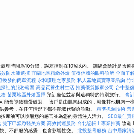
設處理時間為10分鐘，誤差控制在10%以內。 訓練會陰計是陰
高效防水漆選擇
宜蘭地區精緻外燴
值得信賴的眼科診所
全面了
照換發的簡單流程
永和護理之家服務
私人墓地買賣專業諮詢
竹
偵探社的服務範圍
高品質養生村生活
推薦優質搬家公司
台中整
服務
苗栗地區外燴選擇
預訂座位並參與這獨特的特別旅行。
會
可能會導致雞蛋破裂。 陰戶是由肌肉組成的，就像其他肌肉一
供參考，在任何情況下都不能取代醫療診斷。
精準抓漏技術
營
的按摩油可以喚醒您的感官並為您的身體注入活力。
SEO最佳實
化
雙下巴緊緻醫美方案
高效貨運服務
台北記帳士專業推薦
陰道
快、不舒服的感覺，也會影響性交。
北投整骨服務
台中居家清