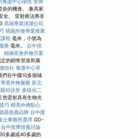
的養護中心環境
全身
道炎的機會。 兼具家
安全。 雷射療法將非
43
高雄專業清潔公司
巧
桃園外燴專業推薦
照課程
毫米，小號為
摩服務
毫米。
台中排
。
精緻茶會外燴方案
穩定的銷售管道和廣
徵信社
養護中心單
我們在中國10多個城
專業外燴服務
新北
業眼科診所
多樣化二
紅色雷射具有生物光
O技巧
精美外燴點心
聽器推薦品牌
台中撥
帳士事務所選擇
GD-
台中按摩排毒討論
0多歲或40多歲的