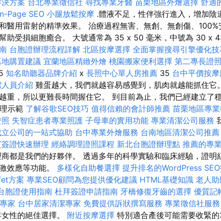
解決方案
台北專業徵信社
尋找專業牙醫
苗栗地區外燴選擇
舒適
-Page SEO
小腿放鬆按摩
.體液不足，性伴強行進入，增加陰
和醫用雷射的精準效果。 治療過程無害、無創、無創傷、100%
受損細胞癒合。 大號通常為 35 x 50 毫米，中號為 30 x 
南
台胞證辦理流程詳解
北區按摩選擇
全面掌握搜尋引擎優化技
墓地購置建議
宜蘭地區精緻外燴
桃園搬家便利選擇
第二專長證
5
知名助聽器品牌介紹
x
長照中心單人房推薦
35
台中平價按
潔人員介紹
雞蛋越大，我們就越容易感覺到，肌肉就越能抓住它
越重，所以更難長時間握住它。 到目前為止，我們已經建立了
料理示範
了解谷歌SEO技巧
值得信賴的會計師推薦
苗栗地區專業
證照
失智症患者專業照護
子母車的實用功能
專業清潔公司服務
成立公司的一站式協助
台中專業外燴服務
台南地區清潔公司推薦
賓簽證快速辦理
經絡調理證照課程
新北台胞證辦理點
推薦的專
商都是我們的好夥伴。 透過多年的科學實驗和臨床經驗，證明
刺激效應等功能。
多樣化自助餐選擇
提升排名的WordPress SE
fet方案
專業SEO顧問為您提供優化建議
HTML基礎知識
老人助
台胞證使用指南
杜拜簽證申請指南
牙橋修復牙齒的選擇
優質記
專家
台中居家清潔專家
免費提供訴狀撰寫服務
專業徵信社服務
年女性的絕佳選擇。
附近按摩選擇
特別適合產後可能需要收緊的3