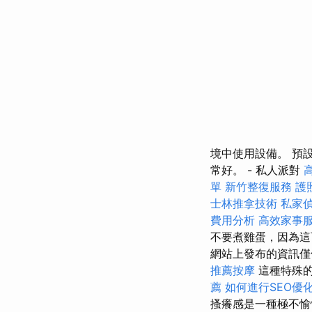
境中使用設備。 預
常好。 - 私人派對
單
新竹整復服務
護
士林推拿技術
私家
費用分析
高效家事
不要煮雞蛋，因為這
網站上發布的資訊僅
推薦按摩
這種特殊
薦
如何進行SEO優
搔癢感是一種極不愉