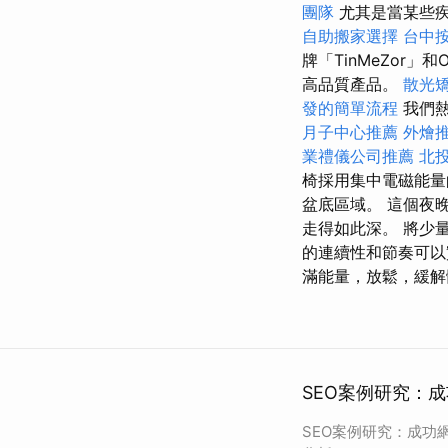
團隊
尤其是當某些疾
自助搬家選擇
台中
牌「TinMeZor
高品質產品。
散光
發的簡單流程
我們熱
月子中心推薦
外燴
業禮儀公司推薦
北
椅採用集中電磁能量
盆底區域。 這個夜
走得如此深。 將少
的連續性和節奏可以
滿能量，放鬆，緩解
SEO案例研究：成
SEO案例研究：成功網