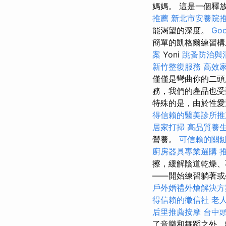
媽媽。 這是一個釋
推薦
新北市安養院
能渴望的深度。
Go
簡單的凱格爾練習
案
Yoni
跳蚤防治與
新竹整復服務
高效
僅僅是彎曲你的二
務，我們的產品也
特殊的是，由於性愛
得信賴的醫美診所推
居家打掃
高品質養
營養。
可信賴的關
廚房器具專業選購
擦，緩解陰道乾燥、
——開始練習躺著
戶外婚禮外燴解決方
得信賴的徵信社
老
后里推薦按摩
台中
了音樂和舞蹈之外，