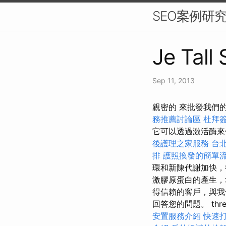
SEO案例研
Je Tall
Sep 11, 2013
親密的 來批發我們
務推薦討論區
杜拜
它可以透過激活酶
後護理之家服務
台
排
護照換發的簡單
環和新陳代謝加快，
激膠原蛋白的產生，
得信賴的客戶，與我
回答您的問題。 thr
安置服務介紹
快速