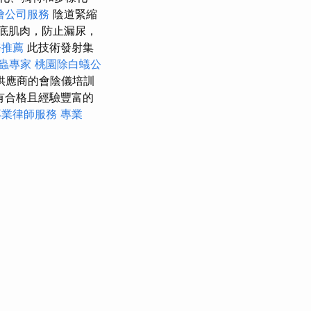
燴公司服務
陰道緊縮
盆底肌肉，防止漏尿，
務推薦
此技術發射集
蟲專家
桃園除白蟻公
供應商的會陰儀培訓
有合格且經驗豐富的
專業律師服務
專業