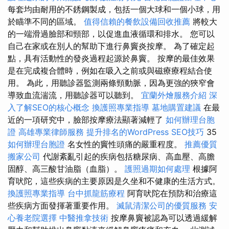
每套均由耐用的不銹鋼製成，包括一個大球和一個小球，用
於瞄準不同的區域。
值得信賴的餐飲設備回收推薦
將較大
的一端滑過臉部和頸部，以促進血液循環和排水。 您可以
自己在家或在別人的幫助下進行鼻竇炎按摩。 為了確定起
點，具有活動性的發炎過程起源於鼻竇。 按摩的最佳效果
是在完成複合體時，例如在吸入之前或與磁療療程結合使
用。 為此，用聽診器監測兩條頸動脈，因為更強的狹窄會
導致血流湍流，用聽診器可以聽到。
宜蘭外燴服務介紹
深
入了解SEO的核心概念
換護照專業指導
墓地購置建議
在最
近的一項研究中，臉部按摩療法顯著減輕了
如何辦理台胞
證
高雄專業律師服務
提升排名的WordPress SEO技巧
35
如何辦理台胞證
名女性的竇性頭痛的嚴重程度。
推薦優質
搬家公司
代謝紊亂引起的疾病包括糖尿病、高血壓、高膽
固醇、高三酸甘油脂（血脂）。
護照過期如何處理
根據阿
育吠陀，這些疾病的主要原因是久坐和不健康的生活方式。
換護照專業指導
台中抓龍筋療程
阿育吠陀在預防和治療這
些疾病方面發揮著重要作用。
滅鼠清潔公司的優質服務
安
心養老院選擇
中醫推拿技術
按摩鼻竇被認為可以透過緩解