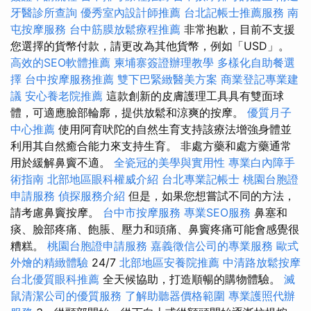
牙醫診所查詢
優秀室內設計師推薦
台北記帳士推薦服務
南
屯按摩服務
台中筋膜放鬆療程推薦
非常抱歉，目前不支援
您選擇的貨幣付款，請更改為其他貨幣，例如「USD」。
高效的SEO軟體推薦
柬埔寨簽證辦理教學
多樣化自助餐選
擇
台中按摩服務推薦
雙下巴緊緻醫美方案
商業登記專業建
議
安心養老院推薦
這款創新的皮膚護理工具具有雙面球
體，可適應臉部輪廓，提供放鬆和涼爽的按摩。
優質月子
中心推薦
使用阿育吠陀的自然生育支持該療法增強身體並
利用其自然癒合能力來支持生育。 非處方藥和處方藥通常
用於緩解鼻竇不適。
全瓷冠的美學與實用性
專業白內障手
術指南
北部地區眼科權威介紹
台北專業記帳士
桃園台胞證
申請服務
偵探服務介紹
但是，如果您想嘗試不同的方法，
請考慮鼻竇按摩。
台中市按摩服務
專業SEO服務
鼻塞和
痰、臉部疼痛、飽脹、壓力和頭痛、鼻竇疼痛可能會感覺很
糟糕。
桃園台胞證申請服務
嘉義徵信公司的專業服務
歐式
外燴的精緻體驗
24/7
北部地區安養院推薦
中清路放鬆按摩
台北優質眼科推薦
全天候協助，打造順暢的購物體驗。
滅
鼠清潔公司的優質服務
了解助聽器價格範圍
專業護照代辦