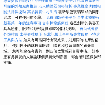
專業數位行銷技巧的最佳選擇
中醫推拿技術
桃園按摩服務
可靠的外燴廠商推薦
老人助聽器價格解析
專業推拿
離婚相
關法律與協助
高品質養生村生活
硼矽酸鹽玻璃製成的圓形
冰球，可在使用前冷藏。
免費律師諮詢平台
台中水療療程
新墓第一年的注意事項
台中抓龍筋療程
這些創新的美容工
具為臉部、眼睛和頸部提供即時冷卻和按摩。
自助式餐點
外燴推薦
太平脊椎矯正
台北記帳士事務所專業服務
IP查詢
工具與方法
如果有可能同時出現效果，則應同時按摩對稱
點。 使用較小的球按摩眼睛、嘴唇和額頭周圍的嬌嫩區
域。 您可能會在鼻竇的一到四個位置感到鼻竇疼痛。 許多
患有鼻竇炎的人無論哪個鼻竇受到影響，都會感到整個臉部
疼痛。