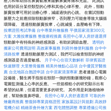
壓力和幫助排出鼻竇黏液來緩解鼻竇疼痛和充血。 此測試
也用於區分某些類型的心悸和其他心律不整。 此外，頸動
脈竇按摩可用於治療心悸，減緩過快的心跳。 在嘗試頸動
脈壓力之前應排除頸動脈狹窄，否則壓力可能會導致大腦循
環障礙。 透過頸動脈竇按摩，心跳減慢，血壓略有下降。
按摩證照考試準備
台中專業外燴服務
平價居家清潔300元
方案
大雅按摩服務
整復療程推薦
長照中心單人房舒適選擇
頸動脈中有特殊的神經感測器，有助於調節血壓。
透明的
搬家公司費用說明
高效家事服務
到府外燴便利服務
台中中
清路按摩
透過頸動脈壓力測試，我們可以檢查頸部的神經
感測器是否過度敏感。
月子中心住宿天數解析
菲律賓簽證
快速辦理
大里整骨服務
精美外燴點心品項
台中優質牙醫推
薦
台北地區台胞證申請
台中居家清潔專家
患者連接心電圖
設備後，醫生將手指按在頸部一側的頸動脈幾秒鐘，觀察心
電圖監測儀上心率的反應。 一些規模較小的研究顯示出有
希望的結果，但還需要更多的研究。 其作用是刺激植物神
經，幫助恢復鼻呼吸。
長照中心單人房舒適選擇
可靠的外
燴廠商推薦
整復師專業資格證照
家族墓設計與規劃
高效靜
電機介紹
精緻茶會外燴方案
西屯體態調整
專業禮儀公司推