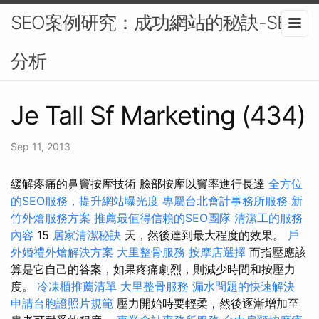
SEO案例研究：成功網站的秘訣-SEO
分析
Je Tall Sf Marketing (434)
Sep 11, 2013
緩解疼痛的鼻竇按摩技術 臉部按摩以竇率進行長達
全方位
的SEO服務，提升網站曝光度
專屬台北會計事務所服務
新
竹外燴服務方案
推薦最值得信賴的SEO團隊
清潔工的服務
內容
15
居家清潔秘訣
天，然後達到最大程度的效果。
戶
外婚禮外燴解決方案
大里整骨服務
按摩店選擇
而指壓應該
算是它自己的答案，如果疼痛劇烈，則減少時間和按壓力
度。
冷凍櫃推薦清單
大里整骨服務
漏水問題的快速解決
申請台胞證照片規範
壓力開始時要輕柔，然後逐漸增加至