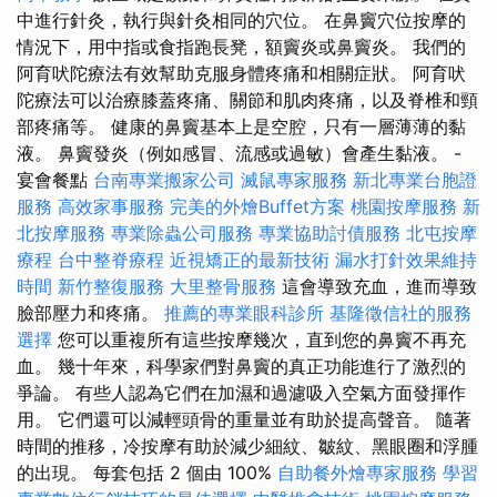
中進行針灸，執行與針灸相同的穴位。 在鼻竇穴位按摩的
情況下，用中指或食指跑長凳，額竇炎或鼻竇炎。 我們的
阿育吠陀療法有效幫助克服身體疼痛和相關症狀。 阿育吠
陀療法可以治療膝蓋疼痛、關節和肌肉疼痛，以及脊椎和頸
部疼痛等。 健康的鼻竇基本上是空腔，只有一層薄薄的黏
液。 鼻竇發炎（例如感冒、流感或過敏）會產生黏液。 -
宴會餐點
台南專業搬家公司
滅鼠專家服務
新北專業台胞證
服務
高效家事服務
完美的外燴Buffet方案
桃園按摩服務
新
北按摩服務
專業除蟲公司服務
專業協助討債服務
北屯按摩
療程
台中整脊療程
近視矯正的最新技術
漏水打針效果維持
時間
新竹整復服務
大里整骨服務
這會導致充血，進而導致
臉部壓力和疼痛。
推薦的專業眼科診所
基隆徵信社的服務
選擇
您可以重複所有這些按摩幾次，直到您的鼻竇不再充
血。 幾十年來，科學家們對鼻竇的真正功能進行了激烈的
爭論。 有些人認為它們在加濕和過濾吸入空氣方面發揮作
用。 它們還可以減輕頭骨的重量並有助於提高聲音。 隨著
時間的推移，冷按摩有助於減少細紋、皺紋、黑眼圈和浮腫
的出現。 每套包括 2 個由 100%
自助餐外燴專家服務
學習