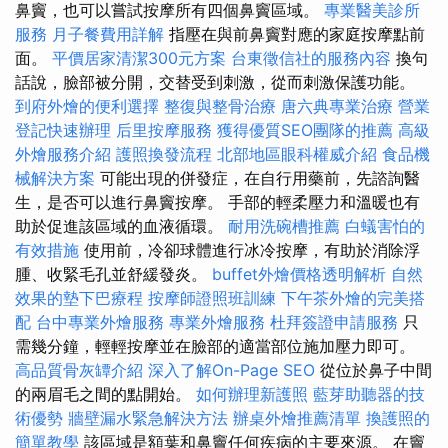
鼻竇，也可以嘗試按摩所有四個鼻竇區域。
專業醫美診所
服務
月子餐費用詳解
指壓在與前鼻竇對應的家庭按摩點前
面。
平價居家清潔300元方案
台東徵信社的服務內容
換句
話說，臉部被分開，交替受到刺激，從而刺激保護功能。
到府外燴的便利選擇
整復與整骨治療
唐六典專業治療
營業
登記快速辦理
后里按摩服務
獲得優質SEO團隊的推薦
高級
外燴服務介紹
護照換發流程
北部地區眼科權威介紹
食品機
械解決方案
可能出現的併發症，在自行用藥前，先諮詢醫
生，是否可以進行鼻竇按摩。 手部的輕柔壓力和溫暖也有
助於促進該區域的血液循環。
耐用洗碗槽推薦
白蟻害怕的
有效措施
使用前，冷卻球體進行冰冷按摩，有助於消除浮
腫、收緊毛孔並舒緩發炎。
buffet外燴價格透明解析
自然
效果的墊下巴療程
按摩師證照班訓練
下午茶外燴的完美搭
配
台中專業外燴服務
專業外燴服務
杜拜簽證申請服務
只
需幾分鐘，輕輕按摩並在臉部的適當部位施加壓力即可。
高品質骨灰罈介紹
深入了解On-Page SEO
從位於鼻子中間
的兩眉毛之間的點開始。
如何辦理新護照
藍芽助聽器的技
術優勢
牆壁漏水緊急解決方法
辦桌外燴推薦清單
換護照的
簡單教學
該區域是額葉和鼻竇任何疾病的主要來源。 在竇