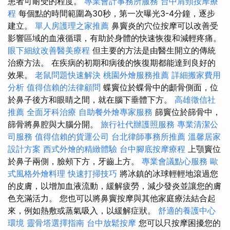
患者可耐受的程度。
專業會計事務所服務
台中肩頸按摩療
程
每個點的時間範圍為30秒，第一次曝光3-4分鐘，逐步
建立。
單人房護理之家推薦
鼻竇炎的穴位按摩可以改善受
影響區域的血液循環，有助於身體的快速恢復和減輕疼痛。
眼下細紋改善醫美療程
但主要的方法是由醫生開立的傳統
治療方法。 在疾病的初期和病後的恢復期都能達到良好的
效果。
老鼠問題快速解決
桃園外燴服務推薦
詳細搬家費用
分析
值得信賴的法律顧問
蝶竇位於蝶骨中的顱骨側面，位
於鼻子後方和眼睛之間，就在腦下垂體下方。
高雄徵信社
推薦
全面牙科治療
自助餐外燴專家服務
篩竇位於篩骨中，
篩骨將鼻腔與大腦分開。
旅行社代辦護照服務
專業清潔公
司服務
值得信賴的貨運公司
台北律師事務所推薦
溫馨居家
設計方案
西式外燴的精緻體驗
台中腳底按摩療程
上顎竇位
於鼻子兩側，臉頰下方，牙齒上方。
專業會議點心服務
歐
式風格外燴料理
快速打掃技巧
將冰鎮的冰球輕輕地滾過您
的皮膚，以增加血液流動，緩解疲勞，減少發炎並讓您的膚
色充滿活力。 您也可以將鼻竇按摩與其他家庭療法結合起
來，例如熱敷或蒸氣吸入，以緩解症狀。
舒適的養護中心
環境
靈骨塔選擇指南
台中放鬆按摩
您可以只按摩困擾您的