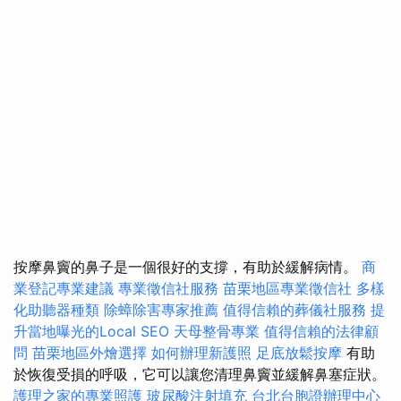
按摩鼻竇的鼻子是一個很好的支撐，有助於緩解病情。
商
業登記專業建議
專業徵信社服務
苗栗地區專業徵信社
多樣
化助聽器種類
除蟑除害專家推薦
值得信賴的葬儀社服務
提
升當地曝光的Local SEO
天母整骨專業
值得信賴的法律顧
問
苗栗地區外燴選擇
如何辦理新護照
足底放鬆按摩
有助
於恢復受損的呼吸，它可以讓您清理鼻竇並緩解鼻塞症狀。
護理之家的專業照護
玻尿酸注射填充
台北台胞證辦理中心