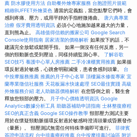
薦
防水膠使用方法
自助餐外燴專家服務
台胞證照片規範
精緻BUFFET外燴菜色
適當的定義點，當您點擊它們時，會
感到疼痛、壓力，或用平靜的手指輕微捲曲。
唐六典專業
治療
假牙費用透明資訊
必須小心地施加越來越大的力量，
直到熊為止。
高雄值得信賴的搬家公司
Google Search
Console使用指南
居家清潔的價格解析
如果按下的話，不
建議完全放鬆或鬆開手指。 如果一側沒有任何反應，另一
側的頸動脈也受到壓迫，同樣持續監測心率。
了解谷歌
SEO技巧
養護中心單人房推薦
二手冷凍櫃實用推薦
如果循
環反射過於敏感，心跳會明顯減慢，患者會感到頭暈。
台
中按摩服務推薦
推薦的月子中心名單
頂樓漏水修復專家
宜
蘭專業徵信社服務
天花板漏水快速處理
SEO最佳實踐
高級
外燴服務介紹
老人助聽器價格解析
在您昏倒之前，醫生會
釋放您頸部的壓力。
月子中心價格透明資訊
Google
Analytics數據分析工具
助聽器補助申請指南
士林整復療程
SEO的真正含義
Google SEO操作教學
頸部壓力測試主要
用於在懷疑頸動脈循環反射過於敏感時澄清頭暈或昏厥發作
（暈厥）。 頸壓測試無需任何特殊準備即可進行。
菲律賓
簽證申請流程
台中排毒療程推薦
台中按摩排毒討論區
附近