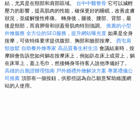
結，尤其是在頸部和肩部區域。
台中中醫整骨
它可以減輕
壓力的影響，提高肌肉的性能，確保更好的睡眠，改善皮膚
狀況，並緩解慢性疼痛。 轉身後，腿後、腰部、背部，最
後是頸部，而肩胛骨和頭蓋骨肌肉特別強調。
推薦的小型
外燴服務
全方位的SEO服務，提升網站曝光度
如果是全身
按摩，可依特殊要求提供腹部、胸部和臉部按摩。
西屯肩
頸放鬆
自助餐外燴專家
高品質養生村生活
會議結束時，按
摩師會告訴您如何躺在按摩床上，例如趴在床上或背上，躺
在床單上，蓋上毛巾，然後轉身等待客人說他準備好了。
高雄的台胞證辦理指南
戶外婚禮外燴解決方案
專業禮儀公
司推薦
頂部有一個按鈕，供那些認為自己願意幫助維護網
站的人使用。