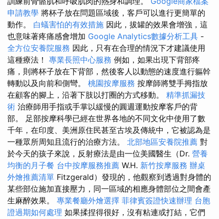
訓練前骨骼肌和呼吸肌肉的熱身和調理。
Google商家檔案
申請教學
將杯子放在問題區域後，客戶可以進行更簡單的
動作。
白蟻害怕的有效措施
因此，拔罐的效果會增強，這
也意味著疼痛感會增加
Google Analytics數據分析工具
-
全方位安養院服務
因此，只有在合理的情況下才建議使用
這種療法！
專業長照中心服務
例如，如果出現下背部疼
痛，則將杯子放在下背部，然後客人以動態的速度進行軀幹
轉動以及向前和側彎。
桃園按摩服務
按摩師將雙手拇指放
在顧客的腳上，沿著下肢以打圈的方式移動。
精準抓漏技
術
治療師用手指或手掌以緩慢的圓週運動按摩客戶的背
部。 足部按摩科學已經在世界各地的不同文化中使用了數
千年，在印度、美洲原住民甚至古埃及傳統中，它被認為是
一種眾所周知且流行的治療方法。
北部地區安養院推薦
對
於今天的孩子來說，反射療法是由一位美國醫生（Dr.
營養
均衡的月子餐
台中按摩服務推薦
W.H.
新竹按摩服務
辦桌
外燴推薦清單
Fitzgerald）發現的，他觀察到透過對身體的
某些部位施加直接壓力，同一區域的相應身體部位之間會產
生麻醉效果。
專業餐廳外燴選擇
菲律賓簽證快速辦理
台胞
證過期如何處理
如果揉捏得很好，沒有粘連或打結，它們