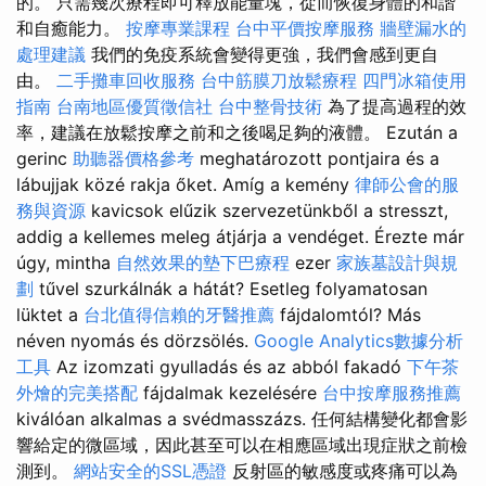
的。 只需幾次療程即可釋放能量塊，從而恢復身體的和諧
和自癒能力。
按摩專業課程
台中平價按摩服務
牆壁漏水的
處理建議
我們的免疫系統會變得更強，我們會感到更自
由。
二手攤車回收服務
台中筋膜刀放鬆療程
四門冰箱使用
指南
台南地區優質徵信社
台中整骨技術
為了提高過程的效
率，建議在放鬆按摩之前和之後喝足夠的液體。 Ezután a
gerinc
助聽器價格參考
meghatározott pontjaira és a
lábujjak közé rakja őket. Amíg a kemény
律師公會的服
務與資源
kavicsok elűzik szervezetünkből a stresszt,
addig a kellemes meleg átjárja a vendéget. Érezte már
úgy, mintha
自然效果的墊下巴療程
ezer
家族墓設計與規
劃
tűvel szurkálnák a hátát? Esetleg folyamatosan
lüktet a
台北值得信賴的牙醫推薦
fájdalomtól? Más
néven nyomás és dörzsölés.
Google Analytics數據分析
工具
Az izomzati gyulladás és az abból fakadó
下午茶
外燴的完美搭配
fájdalmak kezelésére
台中按摩服務推薦
kiválóan alkalmas a svédmasszázs. 任何結構變化都會影
響給定的微區域，因此甚至可以在相應區域出現症狀之前檢
測到。
網站安全的SSL憑證
反射區的敏感度或疼痛可以為