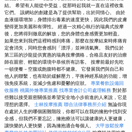
結。 希望有人能從中受益，從那時起我就一直在這裡收集
它們。 該網站的創建是為了提供幫助，出於同情心。 由於
血液循環增加，身體排出毒素的速度更快，因此我們的皮膚
變得更加美麗和有彈性。 經過一次精心執行的瑞典式按摩
後，您將得到徹底的解放，您的身體也會感覺更加輕盈。
如果您來到我們這裡時感到疼痛，那麼在按摩結束時疼痛肯
定會消失，同時您會感到「漂浮」並神清氣爽。 我們位於
第三區的沙龍提供實惠的瑞典按摩價格，合格且友好的治療
師在親密、輕鬆的環境中恭候所有訪客。 按摩前最好先吃
一頓便餐－空腹或飽腹時都不健康。 它發展我們與自己和
他人的聯繫，也有助於緩解壓力，平衡神經系統的功能，增
強免疫系統，並減少焦慮和憂鬱的症狀。
專業餐飲設備回
收服務
桃園外燴專業推薦
找專業會計公司處理帳務
對於那
些難以接受親密關係並希望安全地小步前進的人來說，它是
理想的選擇。
士林按摩推薦
聯合法律事務所介紹
無論你現
在處於人生的哪個困難階段，你都可以在我的擁抱中找到安
全感，但我們不要忘記，擁抱療法可以讓健康的人更健康，
讓快樂的人更快樂，因為擁抱適合每個人。
大甲放鬆按摩