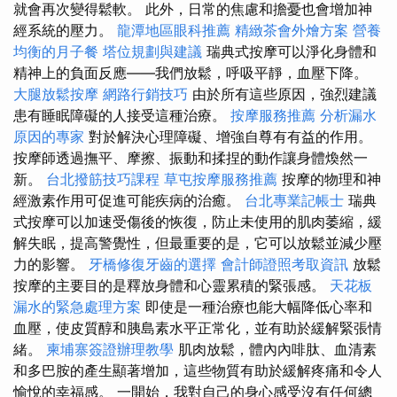
就會再次變得鬆軟。 此外，日常的焦慮和擔憂也會增加神
經系統的壓力。
龍潭地區眼科推薦
精緻茶會外燴方案
營養
均衡的月子餐
塔位規劃與建議
瑞典式按摩可以淨化身體和
精神上的負面反應——我們放鬆，呼吸平靜，血壓下降。
大腿放鬆按摩
網路行銷技巧
由於所有這些原因，強烈建議
患有睡眠障礙的人接受這種治療。
按摩服務推薦
分析漏水
原因的專家
對於解決心理障礙、增強自尊有有益的作用。
按摩師透過撫平、摩擦、振動和揉捏的動作讓身體煥然一
新。
台北撥筋技巧課程
草屯按摩服務推薦
按摩的物理和神
經激素作用可促進可能疾病的治癒。
台北專業記帳士
瑞典
式按摩可以加速受傷後的恢復，防止未使用的肌肉萎縮，緩
解失眠，提高警覺性，但最重要的是，它可以放鬆並減少壓
力的影響。
牙橋修復牙齒的選擇
會計師證照考取資訊
放鬆
按摩的主要目的是釋放身體和心靈累積的緊張感。
天花板
漏水的緊急處理方案
即使是一種治療也能大幅降低心率和
血壓，使皮質醇和胰島素水平正常化，並有助於緩解緊張情
緒。
柬埔寨簽證辦理教學
肌肉放鬆，體內內啡肽、血清素
和多巴胺的產生顯著增加，這些物質有助於緩解疼痛和令人
愉悅的幸福感。 一開始，我對自己的身心感受沒有任何總