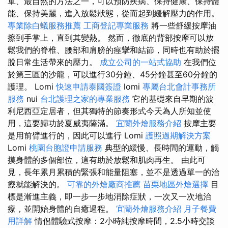
單、最自然的方法之一，可以預防疾病、保持健康、保持體
能、保持美麗，進入放鬆狀態，從而起到緩解壓力的作用。
專業除白蟻服務推薦
工商登記專業服務
將一些舒緩按摩油
擦到手掌上，直到其變熱。 然而，徹底的背部按摩可以放
鬆我們的脊椎、腰部和肩膀的痙攣和結節，同時也有助於擺
脫日常生活帶來的壓力。
成立公司的一站式協助
在我們位
於第三區的沙龍，可以進行30分鐘、45分鐘甚至60分鐘的
護理。 Lomi
快速申請泰國簽證
lomi
專屬台北會計事務所
服務
nui
台北護理之家的專業服務
它的基礎來自早期的波
利尼西亞定居者，但其獨特的節奏形式今天為人所知並使
用，這要歸功於夏威夷薩滿。
宜蘭外燴服務介紹
按摩主要
是用前臂進行的，因此可以進行 Lomi
護照過期解決方案
Lomi
桃園台胞證申請服務
典型的緩慢、長時間的運動，觸
摸身體的多個部位，這有助於放鬆和肌肉再生。 由此可
見，長年累月累積的緊張和能量阻塞，並不是透過單一的治
療就能解決的。
可靠的外燴廠商推薦
苗栗地區外燴選擇
目
標是漸進主義，即一步一步地消除症狀，一次又一次地治
療，並開始身體的自癒過程。
宜蘭外燴服務介紹
月子餐費
用詳解
情侶體驗式按摩：2小時純按摩時間，2.5小時交談