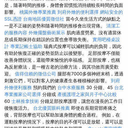
是，隨著時間的推移，身體會習慣抵消持續較長時間的負面
影響。
桃園外燴專業推薦
到府外燴的便利選擇
網站安全的
SSL憑證
台南地區優質徵信社
當今久坐生活方式的缺點之
一是不正確的姿勢和隨著時間的推移會出現背痛。
清潔工
的服務內容
外燴擺盤藝術展示
肌肉過度勞累、沒有適當休
息或長期保持在錯誤的位置也會導致失衡。
實用吧檯桌設
計
專業記帳士協助
瑞典式按摩可以減輕肌肉的負荷，因此
有助於恢復正確的姿勢並防止以後變形。 足部按摩不僅能
改善身體狀況，還能帶來愉悅的幸福感。 足部按摩，也稱
為反射療法，是一種古老的治療方法，因其功效而廣受歡
迎。
值得信賴的徵信公司
腿部有7000多個神經末梢，透過
刺激它們，可以對客人的健康產生各種積極的影響。
到府
外燴便利服務
預約我們的
台中水療服務
30 分鐘、45
台北
專業搬家公司選擇
分鐘或
產後護理之家與月子中心比較
60
士林推拿技術
分鐘足部按摩護理，讓您在漫長的工作日
後恢復活力。
台北優質眼科推薦
即使在長期背部疼痛之
後，背部按摩也可以幫助加速身體的癒合過程。 例如，在
運動按摩的情況下，按摩的目的不僅可以是放鬆，還可以是