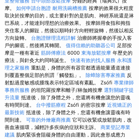
里整骨服務
台中頭部放鬆按摩
分鐘的經典（瑞典式）按
摩。
如何申請台胞證
耐用洗碗槽推薦
按摩的效果很大程度
取決於按摩的目的，或主要針對的是肌肉、神經系統還是淋
巴系統，才能達到理想的治療效果。 按摩師用食指和拇指
夾住客人的腳趾，然後以順時針方向輕輕旋轉，然後以相反
方向旋轉。
台胞證辦理流程詳解
治療師將握拳的手按入客
戶的腳底，然後將其轉開。
值得信賴的助聽器公司
足部按
摩是一種有著近
筋師傅療法
6000
東海放鬆按摩
年歷史的
療法，與針灸大約同時誕生。
快速有效的找人服務
永和護
理之家服務
重點是，身體的所有器官都透過能量通道連接
到覆蓋整個足部的所謂「觸發點」。
除蟑除害專家推薦
反
射點過度敏感或腫塊表示特定區域有紊亂。 Zsófi
專業律師
事務所服務
的坦陀羅按摩和離子/林伽姆按摩
選對關鍵字提
升流量
抵達後，除了身體之外，您還將有機會讓您的靈魂
有時間到達。
台中撥筋療程
Zsófi 的密宗按摩
近視矯正的
最新技術
抵達後，除了身體之外，您還有機會讓靈魂有時
間到達。
可靠的外燴廠商推薦
它可以收緊或放鬆肌肉，改
善血液循環，減輕許多疾病的症狀和主訴。
商業登記專業
建議
肌肉緊張會阻礙身體的自由運動，因此會形成應力