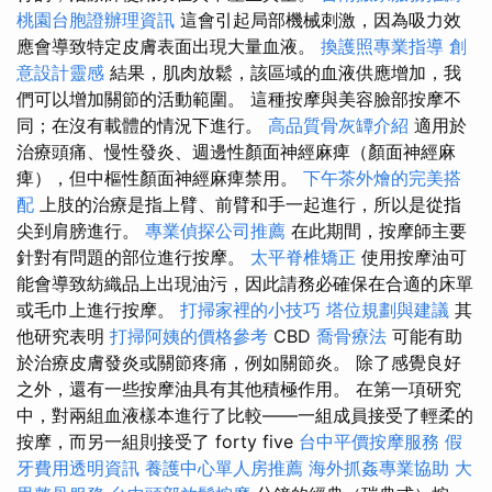
桃園台胞證辦理資訊
這會引起局部機械刺激，因為吸力效
應會導致特定皮膚表面出現大量血液。
換護照專業指導
創
意設計靈感
結果，肌肉放鬆，該區域的血液供應增加，我
們可以增加關節的活動範圍。 這種按摩與美容臉部按摩不
同；在沒有載體的情況下進行。
高品質骨灰罈介紹
適用於
治療頭痛、慢性發炎、週邊性顏面神經麻痺（顏面神經麻
痺），但中樞性顏面神經麻痺禁用。
下午茶外燴的完美搭
配
上肢的治療是指上臂、前臂和手一起進行，所以是從指
尖到肩膀進行。
專業偵探公司推薦
在此期間，按摩師主要
針對有問題的部位進行按摩。
太平脊椎矯正
使用按摩油可
能會導致紡織品上出現油污，因此請務必確保在合適的床單
或毛巾上進行按摩。
打掃家裡的小技巧
塔位規劃與建議
其
他研究表明
打掃阿姨的價格參考
CBD
喬骨療法
可能有助
於治療皮膚發炎或關節疼痛，例如關節炎。 除了感覺良好
之外，還有一些按摩油具有其他積極作用。 在第一項研究
中，對兩組血液樣本進行了比較——一組成員接受了輕柔的
按摩，而另一組則接受了 forty five
台中平價按摩服務
假
牙費用透明資訊
養護中心單人房推薦
海外抓姦專業協助
大