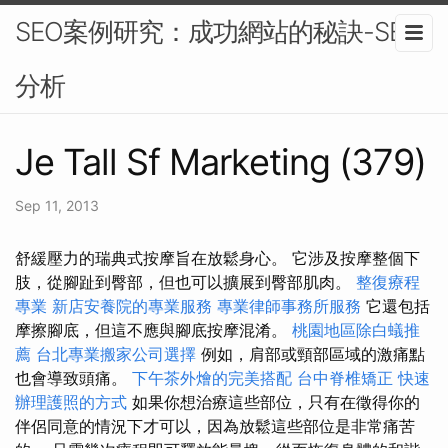
SEO案例研究：成功網站的秘訣-SEO
分析
Je Tall Sf Marketing (379)
Sep 11, 2013
舒緩壓力的瑞典式按摩旨在放鬆身心。 它涉及按摩整個下
肢，從腳趾到臀部，但也可以擴展到臀部肌肉。
整復療程
專業
新店安養院的專業服務
專業律師事務所服務
它還包括
摩擦腳底，但這不應與腳底按摩混淆。
桃園地區除白蟻推
薦
台北專業搬家公司選擇
例如，肩部或頸部區域的激痛點
也會導致頭痛。
下午茶外燴的完美搭配
台中脊椎矯正
快速
辦理護照的方式
如果你想治療這些部位，只有在徵得你的
伴侶同意的情況下才可以，因為放鬆這些部位是非常痛苦