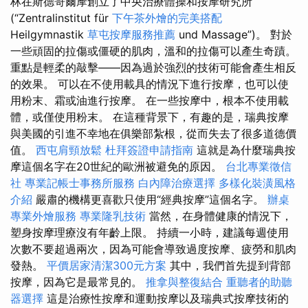
林在斯德哥爾摩創立了中央治療體操和按摩研究所
(“Zentralinstitut für
下午茶外燴的完美搭配
Heilgymnastik
草屯按摩服務推薦
und Massage”)。 對於
一些頑固的拉傷或僵硬的肌肉，溫和的拉傷可以產生奇蹟。
重點是輕柔的敲擊——因為過於強烈的技術可能會產生相反
的效果。 可以在不使用載具的情況下進行按摩，也可以使
用粉末、霜或油進行按摩。 在一些按摩中，根本不使用載
體，或僅使用粉末。 在這種背景下，有趣的是，瑞典按摩
與美國的引進不幸地在俱樂部紮根，從而失去了很多道德價
值。
西屯肩頸放鬆
杜拜簽證申請指南
這就是為什麼瑞典按
摩這個名字在20世紀的歐洲被避免的原因。
台北專業徵信
社
專業記帳士事務所服務
白內障治療選擇
多樣化裝潢風格
介紹
嚴肅的機構更喜歡只使用“經典按摩”這個名字。
辦桌
專業外燴服務
專業隆乳技術
當然，在身體健康的情況下，
塑身按摩理療沒有年齡上限。 持續一小時，建議每週使用
次數不要超過兩次，因為可能會導致過度按摩、疲勞和肌肉
發熱。
平價居家清潔300元方案
其中，我們首先提到背部
按摩，因為它是最常見的。
推拿與整復結合
重聽者的助聽
器選擇
這是治療性按摩和運動按摩以及瑞典式按摩技術的