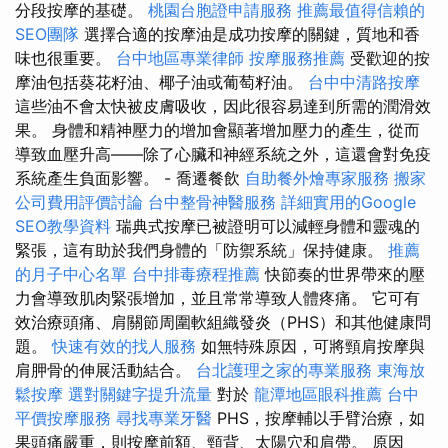
分段按摩的基礎。
桃園台胞證申請服務
推薦最值得信賴的
SEO團隊
選擇合適的按摩油是成功按摩的關鍵，質地和香
味也很重要。
台中地區專業律師
按摩服務推薦
受歡迎的按
摩油包括葵花籽油、椰子油或葡萄籽油。
台中中清路按摩
這些油不會太快被皮膚吸收，因此很容易達到所需的潤滑效
果。 身體和精神壓力的增加會顯著增加壓力的產生，從而
導致血壓升高——除了心臟和神經系統之外，這還會對免疫
系統產生負面影響。 - 喬遷餐飲
自助餐外燴專家服務
搬家
公司費用評價討論
台中整骨神醫服務
詳細實用的Google
SEO教學資料
瑞典式按摩已被證明可以減輕身體和靈魂的
緊張，這有助於我們身體的「防禦系統」保持健康。
推薦
的月子中心名單
台中排毒療程推薦
快節奏的世界帶來的壓
力會導致肌肉緊張增加，並且常常導致人體疼痛。 它可有
效治療頭痛、肩關節周圍軟組織發炎（PHS）和其他健康問
題。
快速有效的找人服務
如無特殊原因，可將頸肩按摩與
肩胛骨的伸展活動結合。
台北護理之家的專業服務
東海放
鬆按摩
選對關鍵字提升流量
對於
龍潭地區眼科推薦
台中
平價按摩服務
尋找專業牙醫
PHS，按摩輔以手臂治療，如
果頭痛嚴重，則按摩前額、頸背、太陽穴和肩帶。 原因