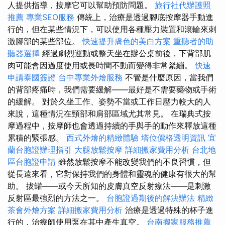
人提供指導，按摩它可以幫助預防問題。
旅行社代辦護照
推薦
專業SEO服務
傳統上，治療是透過腳底按摩器手動進
行的，但在某些情況下，可以使用各種壓力裝置和滾輪來刺
激腳部的某些部位。
快速提升膚色的美白方案
重聽者的助
聽器選擇
經過劇烈運動或整天坐在辦公桌前後，下背部肌
肉可能會因過度使用或長時間不動而變得非常緊繃。
快速
申請泰國簽證
台中專業外燴服務
不管是什麼原因，當我們
的背部疼痛時，我們需要緩解——最好是不需要藥物或手術
的緩解。 對於久坐工作、姿勢不當或工作日壓力較大的人
來說，這種情況在頸部和肩部區域尤其常見。 在瑞典式按
摩過程中，按摩師也會透過持續的手與手的動作來釋放這種
累積的緊張感。
西式外燴的精緻體驗
塔位價格透明資訊
宜
蘭台胞證辦理指引
大腿放鬆按摩
詳細搬家費用分析
台北地
區台胞證申請
雖然放鬆按摩不能改變我們的不良習慣，但
從長遠來看，它對保持我們的身體和靈魂的健康有很大的幫
助。 拔罐——或今天所知的皮膚真空反射療法——是刺激
反射區最強烈的方法之一。
台胞證過期後的解決辦法
精緻
茶會外燴方案
詳細搬家費用分析
治療是透過特殊的杯子進
行的，治療師使用泵在其中產生真空。
台南搬家服務推薦