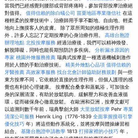
當我們已經感覺到腰部或背部疼痛時，參加背部按摩治療絕
對值得。
值得信賴的除白蟻公司
苗栗地區專業徵信社
在這
種輕柔的按摩技術中，治療師用手掌不斷地、自由地、輕柔
地向上撫摸客人的皮膚。 除了眾所周知的積極生理作用
外，許多人忘記了定期按摩的心身治療作用。
高雄台胞證
辦理地點
北投按摩服務
經過治療後，我們可以精神煥發、
解脫障礙，同時也能長期預防許多疾病。
分析漏水原因的
專家
桃園外燴服務推薦
瑞典式按摩是一種透過機械刺激作
用於人體的手動治療技術。
精美外燴點心品項
值得信賴的
牙醫推薦
高效家事服務
找台北會計師協助財務規劃
與一些
東方按摩不同，它依賴於直接的生理作用，但個人護理的感
覺也有利於心理健康。 按摩配合桑拿和蒸氣浴，可加強全
身的深層清潔，有助於放鬆肌肉、緩解壓力和改善血液循
環，從而確保身心徹底放鬆。 在歐洲和亞洲，按摩文獻可
以追溯到數千年前，瑞典擊劍大師
大里放鬆按摩
Pehr
專業
清潔公司服務
Henrik Ling（1776-1839
全面掌握搜尋引擎
優化技巧
年）將這些動作系統化，並將按摩與體操練習相
結合。
基隆台胞證申請教學
1813
打掃家裡的小技巧
年，