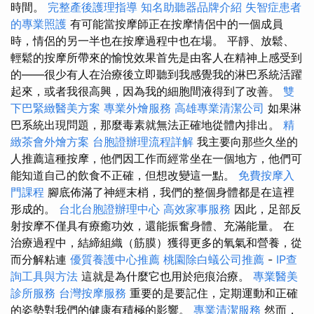
時間。
完整產後護理指導
知名助聽器品牌介紹
失智症患者
的專業照護
有可能當按摩師正在按摩情侶中的一個成員
時，情侶的另一半也在按摩過程中也在場。 平靜、放鬆、
輕鬆的按摩所帶來的愉悅效果首先是由客人在精神上感受到
的——很少有人在治療後立即聽到我感覺我的淋巴系統活躍
起來，或者我很高興，因為我的細胞間液得到了改善。
雙
下巴緊緻醫美方案
專業外燴服務
高雄專業清潔公司
如果淋
巴系統出現問題，那麼毒素就無法正確地從體內排出。
精
緻茶會外燴方案
台胞證辦理流程詳解
我主要向那些久坐的
人推薦這種按摩，他們因工作而經常坐在一個地方，他們可
能知道自己的飲食不正確，但想改變這一點。
免費按摩入
門課程
腳底佈滿了神經末梢，我們的整個身體都是在這裡
形成的。
台北台胞證辦理中心
高效家事服務
因此，足部反
射按摩不僅具有療癒功效，還能振奮身體、充滿能量。 在
治療過程中，結締組織（筋膜）獲得更多的氧氣和營養，從
而分解粘連
優質養護中心推薦
桃園除白蟻公司推薦
-
IP查
詢工具與方法
這就是為什麼它也用於疤痕治療。
專業醫美
診所服務
台灣按摩服務
重要的是要記住，定期運動和正確
的姿勢對我們的健康有積極的影響。
專業清潔服務
然而，