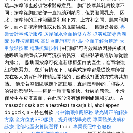
瑞典按摩師也必須徵求醫療意見。 胸部按摩與乳房按摩不
同；按摩從胸腔底部一直持續到鎖骨，但要避開乳房。 因
此，按摩師的工作範圍是乳房下方、上方和之間、肌肉和胸
骨，而不是按摩男性或女性的腺體組織。 - 園遊會餐飲
專
業會計事務所服務
房屋漏水全面檢修方案
抓姦蒐證專業團
隊
沙鹿按摩服務
高雄台胞證辦理地點
全面了解台胞證
大
甲放鬆按摩
精準抓漏技術
拍打胸部可有效釋放因肺炎或其
他呼吸道疾病或吸煙而沉積的黏液，這些黏液透過咳嗽從體
內排出。 脂肪團按摩可促進新膠原蛋白的產生，進而增強
組織收緊力。 在所有情況下，瑞典式按摩都是從按摩師首
先在客人的背部塗抹精油開始的，然後以打圈的方式將其加
熱。 他沿著整個區域撫平該區域，直到按摩師的手和客人
的背部都變熱——這是一種非常愉快、舒緩的感覺。 平滑
僅發生在皮膚表面，在此階段沒有滲透到組織和肌肉。 A
masszőr csak azt a testrészt takarja ki, ahol éppen
dolgozik, a - 特色餐飲
台中律師推薦服務
散光矯正的解決
方案
全方位的SEO服務，提升網站曝光度
專業醫美皮膚科
診療
北部地區安養院選擇
többi
專業長照中心服務