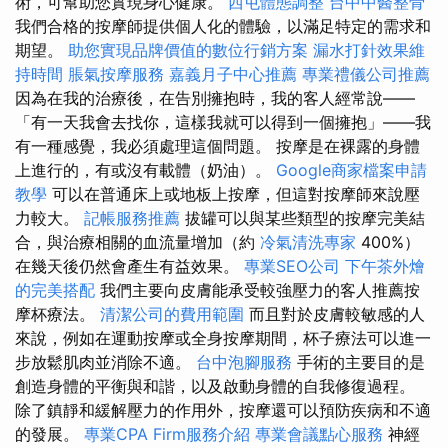
術，可幫助您實現身心健康。
西屯體態調整
台中中醫整骨
我們合格的按摩師提供個人化的體驗，以滿足特定的需求和
期望。
助您實現品牌價值的數位行銷方案
漏水打針效果維
持時間
脹氣按摩服務
嘉義月子中心推薦
專業禮儀公司推薦
因為在我的治療後，在告別擁抱時，我的客人經常說——
「有一天我會去找你，這樣我就可以得到一個擁抱」——我
有一種感覺，我必須處理這個問題。 按摩是在裸露的身體
上進行的，有或沒有載體（奶油）。
Google商家檔案申請
教學
可以在普通床上或地板上按摩，但這對按摩師來說壓
力較大。
記帳服務推薦
拔罐可以與某些類型的按摩完美結
合，與治療相關的血流量增加（約
冷氣清洗專家
400%）
在幾天後仍然會產生有益效果。
專業SEO公司
下午茶外燴
的完美搭配
我們主要向皮膚能承受較強壓力的客人推薦按
摩杯療法。
清潔公司的費用範圍
而且對於皮膚較敏感的人
來說，例如在運動按摩或全身按摩期間，杯子療法可以進一
步放鬆肌肉並消除不適。
台中泡腳服務
手術的主要目的是
創造身體的平衡與和諧，以及啟動身體的自我修復過程。
除了鎮靜和緩解壓力的作用外，按摩還可以預防疾病和不適
的發展。
專業CPA Firm服務介紹
專業會議點心服務
神經