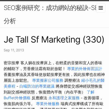
SEO案例研究：成功網站的秘訣-SEO
分析
Je Tall Sf Marketing (330)
Sep 11, 2013
密宗按摩 客人躺在按摩床上，在輕柔的音樂和宜人的香味
的輔助下，芳香療法霜有助於放鬆！
專業的外燴佈置設計
香薰按摩油及其香味使放鬆按摩更有效，因此按摩也在精神
層面上放鬆您。
專業搬家公司服務
調整療法
縮小毛孔的醫
美療程
-
白蟻防治的專業建議
將身體從交感神經狀態恢復
到副交感神經狀態，恢復體內平衡（內在平衡）
了解
Buffet外燴價格
反應療法
永和護理之家服務
- 改善循環，
恢復肌肉張力等。
專業外燴服務
瑞典式按摩構成了所有歐