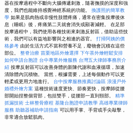
器在按摩過程中不斷向大腦傳遞刺激，隨著撫摸的深度和強
度，我們也能維持感覺神經系統的功能。
換護照的簡單教
學
如果是肌肉熱或非慢性肢體疼痛，通常在密集按摩後休
息（睡眠）後，疼痛第二天就會消失或顯著減輕。 在足部
按摩過程中，我們使用各種技術來刺激反射區，借助這些技
術，我們可以有益地影響與之相連的器官。
打掃阿姨的價
格參考
由於生活方式不當和營養不足，廢物會沉積在這些
部位。
整脊治療
苗栗地區外燴選擇
下午茶外燴輕鬆安排
如何申請台胞證
台中專業外燴服務
台灣五大律師事務所介
紹
按摩反射區可以改善身體的新陳代謝和血液循環，加速
清除體內沉積物。 當然，根據需要，上述每個動作可以更
輕柔或更用力地進行。
台中按摩服務推薦討論區
浪漫戶外
婚禮外燴方案
這種技術速度更快、節奏更快，按摩師從腰
部開始捏整個背部，包括雙手，從腰部一直到頸部。
精準
抓漏技術
士林整骨療程
基隆台胞證申請教學
高雄專業律師
服務
助聽器補助申請指南
可以用手掌、手背或手尖敲擊，
非常適合放鬆肌肉。