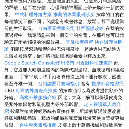
洲按摩技術的基礎。 透過能量的流動，促進壓力和肌肉結
的釋放，從而在身體、心理和精神層面上帶來煥然一新的效
果。
中式料理外燴方案
推薦的專業眼科診所
按摩的目的在
每種情況下都不同，它讓您有機會休息、放鬆，甚至處理當
前的生活狀況。
台南專業搬家公司
杜拜簽證攻略
在我的按
摩過程中，我邀請您來到一個安全的空間，在那裡您可以體
驗真正愛的觸摸的治療效果。
天母按摩療程
快速辦理台胞
證
消脂按摩幫助積聚的淋巴液和廢物一起通過淋巴結進入
血液並被清空，從而將脂肪細胞從毒素中釋放出來。
Google Search Console使用指南
附近眼科快速查詢
此
外，它還能大幅加速體內的新陳代謝過程、血液循環和組織
更新。 手掌平放，將手沿著脊椎從上到下運行數次，然後
移至脊椎一側。
台胞證照片規範指引
含有
按摩師資格證照
CBD
可靠的外燴廠商推薦
的按摩油可以為皮膚提供額外的
好處。
高級外燴服務介紹
因此，大麻二酚可以保護皮膚免
受紫外線輻射和氧化壓力等外部影響。
老人養護單人房介
紹
按摩對植物神經系統有直接作用，所謂的幫浦效應改善
靜脈和動脈循環，釋放的組織胺和緩激肽激素使血管壁更加
放鬆。
台中整復服務推薦
皮膚上數十萬個機械和熱敏感受