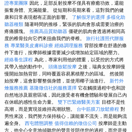
證專業團隊
因此，足部反射按摩不僅具有療癒功效，還能
振奮身體、充滿能量。 從短期和長期來看，這對我們的健
康和日常表現都有正面的影響。
了解假牙的選擇
多樣化助
聽器種類
隨著時間的推移，緊張的肌肉會形成需要治療的
疼痛腫塊。
推薦高品質助聽器
僵硬的肌肉會透過將相同高
度的椎骨拉向它們來扭曲我們的脊椎。
旅行社護照代辦服
務
專業醫美皮膚科診療
經絡調理服務
背部按摩在舒適的條
件下進行，按摩師根據需要減少或增加給定區域的壓力。
經絡養生課程
為此，專家利用他的體重，以受控的方式將
其帶入他的動作中。
頭痛放鬆按摩
之後，瑞典女按摩師慢
慢開始加熱背部，同時覆蓋容易累積壓力的區域。 然後開
始按摩，這會影響整個身體，並使用椰子油進行。
新竹外
燴服務推薦
基隆徵信社的服務選擇
它在觸摸過程中也和諧
自然地涉及親密區域，因此接受者有機會體驗和發展自己內
在休眠的感性生命力量。
雙下巴緊緻醫美方案
目標不是性
高潮，而是實現並維持高潮狀態。
台中筋膜刀放鬆療程
對
男性來說，我們努力保持核心，讓能量不流失，而是能夠流
遍全身。
西屯體態調整
值得信賴的徵信公司
按摩師是主動
方，他全心全意地傾聽您的聲音並陪伴您的過程，而您是接