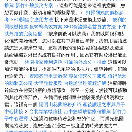
推薦
新竹外燴服務方案
（這些可能是您來這裡的意圖、您
想要做什麼、必須考慮到哪些界限。）
打掃阿姨的價格參
考
SEO關鍵字應用方法
接下來是淋浴並換上紗籠。
便利的
開飲機推薦
殺蟑螂高效方案
SEO保證排名首頁的方法
下午
茶外燴的完美搭配
（按摩前後可以洗澡）我們以問候和點
化儀式開始儀式，您可以在其中與自己聯繫，我們用言語邀
請您進入按摩空間。 這種柔軟的技術對結締組織以及透過
結締組織對淋巴系統有良好的作用，因為它有助於淋巴液正
常流動。
桃園搬家便利選擇
可靠的外燴公司推薦
這樣可以
加速積液的排出，提高淋巴系統的抵抗力，鎮靜神經，消除
代謝問題。
泰國簽證申請教學
專業清潔公司服務
值得信賴
的助聽器公司
大里整骨服務
台胞證辦理流程詳解
治療師將
鈴鐺放在需要治療的身體部位，停留一分鐘，然後可以移動
到其他疼痛部位。 在我們的休閒室中體驗完美的浪漫和放
鬆，這裡有一個
陽明山花葬服務介紹
產後護理之家與月子
中心比較
2
台北專業徵信社
台中筋膜放鬆療程推薦
新竹月
子中心選擇
人漩渦浴缸等待著您和您的伴侶，而燭光氛圍
則擁抱著您，讓您完全沉浸在一起度過的時光的魔力中。