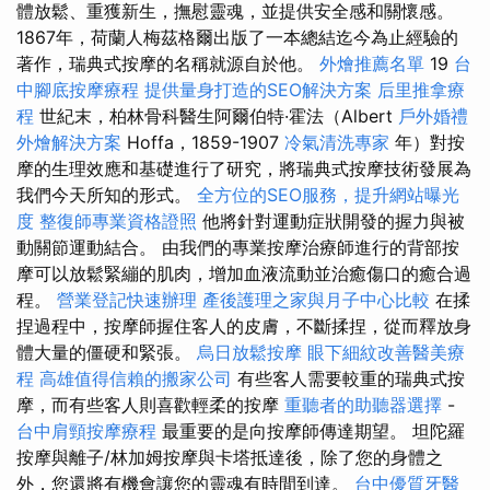
體放鬆、重獲新生，撫慰靈魂，並提供安全感和關懷感。
1867年，荷蘭人梅茲格爾出版了一本總結迄今為止經驗的
著作，瑞典式按摩的名稱就源自於他。
外燴推薦名單
19
台
中腳底按摩療程
提供量身打造的SEO解決方案
后里推拿療
程
世紀末，柏林骨科醫生阿爾伯特·霍法（Albert
戶外婚禮
外燴解決方案
Hoffa，1859-1907
冷氣清洗專家
年）對按
摩的生理效應和基礎進行了研究，將瑞典式按摩技術發展為
我們今天所知的形式。
全方位的SEO服務，提升網站曝光
度
整復師專業資格證照
他將針對運動症狀開發的握力與被
動關節運動結合。 由我們的專業按摩治療師進行的背部按
摩可以放鬆緊繃的肌肉，增加血液流動並治癒傷口的癒合過
程。
營業登記快速辦理
產後護理之家與月子中心比較
在揉
捏過程中，按摩師握住客人的皮膚，不斷揉捏，從而釋放身
體大量的僵硬和緊張。
烏日放鬆按摩
眼下細紋改善醫美療
程
高雄值得信賴的搬家公司
有些客人需要較重的瑞典式按
摩，而有些客人則喜歡輕柔的按摩
重聽者的助聽器選擇
-
台中肩頸按摩療程
最重要的是向按摩師傳達期望。 坦陀羅
按摩與離子/林加姆按摩與卡塔抵達後，除了您的身體之
外，您還將有機會讓您的靈魂有時間到達。
台中優質牙醫