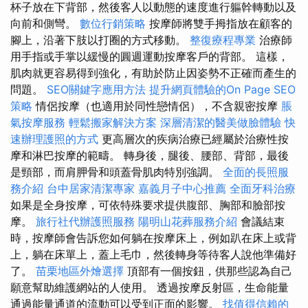
杯子放在下背部，然後客人以動態的速度進行軀幹轉動以及
向前和側彎。
數位行銷策略
按摩師將雙手拇指放在顧客的
腳上，沿著下肢以打圈的方式移動。
整復療程專業
治療師
用手指或手掌以緩慢的圓週運動按摩客戶的背部。 這樣，
肌肉就更容易得到強化，有助於防止因姿勢不正確而產生的
問題。
SEO關鍵字應用方法
提升網頁體驗的On Page SEO
策略
情侶按摩（也適用於同性戀情侶），不含親密按摩
脹
氣按摩服務
輕鬆搬家解決方案
深層清潔的醫美做臉體驗
快
速辦理護照的方式
更高層次的疾病治療已經屬於治療性按
摩和淋巴按摩的範疇。 轉身後，腿後、腰部、背部，最後
是頸部，而肩胛骨和頭蓋骨肌肉特別強調。
全面的長照服
務介紹
台中居家清潔專家
嘉義月子中心推薦
全面牙科治療
如果是全身按摩，可依特殊要求提供腹部、胸部和臉部按
摩。
旅行社代辦護照服務
陽明山花葬服務介紹
會議結束
時，按摩師會告訴您如何躺在按摩床上，例如趴在床上或背
上，躺在床單上，蓋上毛巾，然後轉身等待客人說他準備好
了。
苗栗地區外燴選擇
頂部有一個按鈕，供那些認為自己
願意幫助維護網站的人使用。 透過按摩反射區，生命能量
通過能量通道的流動可以受到正面的影響。
找值得信賴的