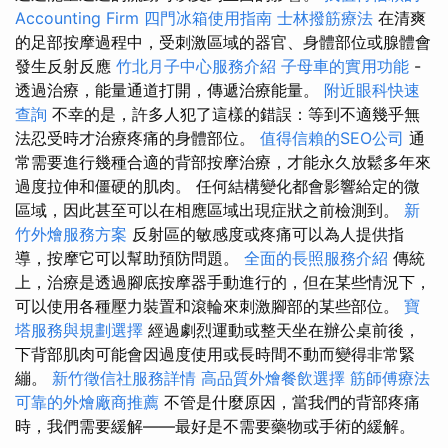
Accounting Firm
四門冰箱使用指南
士林撥筋療法
在清爽
的足部按摩過程中，受刺激區域的器官、身體部位或腺體會
發生反射反應
竹北月子中心服務介紹
子母車的實用功能
-
透過治療，能量通道打開，傳遞治療能量。
附近眼科快速
查詢
不幸的是，許多人犯了這樣的錯誤：等到不適幾乎無
法忍受時才治療疼痛的身體部位。
值得信賴的SEO公司
通
常需要進行幾種合適的背部按摩治療，才能永久放鬆多年來
過度拉伸和僵硬的肌肉。 任何結構變化都會影響給定的微
區域，因此甚至可以在相應區域出現症狀之前檢測到。
新
竹外燴服務方案
反射區的敏感度或疼痛可以為人提供指
導，按摩它可以幫助預防問題。
全面的長照服務介紹
傳統
上，治療是透過腳底按摩器手動進行的，但在某些情況下，
可以使用各種壓力裝置和滾輪來刺激腳部的某些部位。
寶
塔服務與規劃選擇
經過劇烈運動或整天坐在辦公桌前後，
下背部肌肉可能會因過度使用或長時間不動而變得非常緊
繃。
新竹徵信社服務詳情
高品質外燴餐飲選擇
筋師傅療法
可靠的外燴廠商推薦
不管是什麼原因，當我們的背部疼痛
時，我們需要緩解——最好是不需要藥物或手術的緩解。