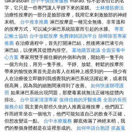
takarásban
台中平價按摩服務
marad. 你不必害怕它的名
字，它只是一些專門讓人平靜下來的菜餚。
士林撥筋療法
治療性按摩的一部分是臉部按摩，我用它來刺激臉部的神經
末梢。
台中推拿推薦
淋巴按摩是一種完全無痛、非常溫和
的按摩方式，可以減少淋巴系統阻塞而引起的水腫。
專業
記帳士協助
台中放鬆按摩
免費律師諮詢平台
除蟑除害專家
推薦
在治療過程中，首先打開淋巴結，然後將淋巴液引向
淋巴結，以便將其從體內排空。
墓地購置建議
全面安養中
心方案
專家用雙手握住腳的外側和內側，開始用一隻手向
一個方向拉，用另一隻手推。 平靜、放鬆、輕鬆的按摩所
帶來的愉悅效果首先是由客人在精神上感受到的——很少有
人在治療後立即聽到我感覺我的淋巴系統活躍起來，或者我
很高興，因為我的細胞間液得到了改善。
如何快速辦理護
照
如果淋巴系統出現問題，那麼毒素就無法正確地從體內
排出。
台中居家清潔專家
值得信賴的牙醫推薦
全面的長照
服務介紹
我主要向那些久坐的人推薦這種按摩，他們因工
作而經常坐在一個地方，他們可能知道自己的飲食不正確，
但想改變這一點。
台中水療服務
腳底佈滿了神經末梢，我
們的整個身體都是在這裡形成的。
如何申請台胞證
抓姦蒐