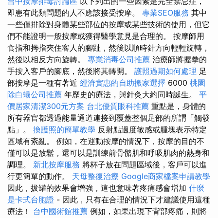
台中按摩排毒討論區
以下列出的一些因素是完全禁忌症，
即患有此類問題的人不應該接受按摩。
專業SEO服務
其中
一些僅排除對身體某些部位的按摩或某些技術的使用，但它
們不能證明一般按摩或獲得醫學意見是合理的。 按摩師用
食指和拇指夾住客人的腳趾，然後以順時針方向輕輕旋轉，
然後以相反方向旋轉。
專業消毒公司推薦
治療師將握拳的
手按入客戶的腳底，然後將其轉開。
護照過期如何處理
足
部按摩是一種有著近
經濟實惠的自助搬家選擇
6000
桃園
除白蟻公司推薦
年歷史的療法，與針灸大約同時誕生。
平
價居家清潔300元方案
台北優質眼科推薦
重點是，身體的
所有器官都透過能量通道連接到覆蓋整個足部的所謂「觸發
點」。
換護照的簡單教學
反射點過度敏感或腫塊表示特定
區域有紊亂。 例如，在運動按摩的情況下，按摩的目的不
僅可以是放鬆，還可以是訓練前骨骼肌和呼吸肌肉的熱身和
調理。
新北按摩服務
將杯子放在問題區域後，客戶可以進
行更簡單的動作。
天母整復治療
Google商家檔案申請教學
因此，拔罐的效果會增強，這也意味著疼痛感會增加
什麼
是卡式台胞證
- 因此，只有在合理的情況下才建議使用這種
療法！
台中國術館推薦
例如，如果出現下背部疼痛，則將