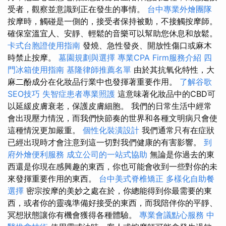
受者，觀察並意識到正在發生的事情。
台中專業外燴團隊
按摩時，觸碰是一側的，接受者保持被動，不接觸按摩師。
確保室溫宜人、安靜、輕鬆的音樂可以幫助您休息和放鬆。
卡式台胞證使用指南
發燒、急性發炎、開放性傷口或麻木
時禁止按摩。
墓園規劃與選擇
專業CPA Firm服務介紹
四
門冰箱使用指南
基隆律師推薦名單
由於其抗氧化特性，大
麻二酚成分在化妝品行業中也發揮著重要作用。
了解谷歌
SEO技巧
失智症患者專業照護
這意味著化妝品中的CBD可
以延緩皮膚衰老，保護皮膚細胞。 我們的日常生活中經常
會出現壓力情況，而我們快節奏的世界和各種文明病只會使
這種情況更加嚴重。
個性化裝潢設計
我們通常只有在症狀
已經出現時才會注意到這一切對我們健康的有害影響。
到
府外燴便利服務
成立公司的一站式協助
無論是你過去的東
西還是你現在感興趣的東西，你也可能會收到一些對你的未
來發揮重要作用的東西。
台中美式脊椎矯正
多樣化自助餐
選擇
密宗按摩的美妙之處在於，你總能得到你最需要的東
西，或者你的靈魂準備好接受的東西，而我陪伴你的平靜、
冥想狀態讓你有機會獲得各種體驗。
專業會議點心服務
中