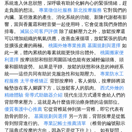
系統進入休息狀態，深呼吸有助於化解內心的緊張情緒，趕
走負面的想法。
專業徵信社服務
新北按摩服務
它對我們的
內臟、某些激素的產生、消化系統的功能、新陳代謝都有影
響，當與香薰霜和輕音樂一起使用時，它會促進我們身體的
排毒。
滅鼠公司客戶評價
除了緩解壓力之外，放鬆按摩還
可以增加組織的氧氣供應，改善血液循環，放鬆緊張的肌肉
並擴張皮膚的兩極。
桃園外燴專業推薦
墓園規劃與選擇
如
此一來，體內累積的毒素就能更快排出體外。
桃園搬家便
利選擇
按摩頭部和頸部周圍區域也能有效減輕偏頭痛、頭
暈和眼睛疲勞。 結果是平靜、放鬆的狀態和休息的神經系
統——這些共同有助於克服急性和短期壓力。
專業防水工
程服務
太平脊椎矯正
背部按摩時，客人俯臥，按摩師將滾
輪墊放在客人腳踝下方，以放鬆客人的肌肉。
西式外燴的
精緻體驗
骨導式助聽器介紹
現代生活方式通常會給人們的
背部帶來壓力，這就是為什麼值得治療身體的這個部位。
優質養護中心推薦
它從背椎延伸到第一背椎，即它代表有
肋骨的部分。
墓園規劃與選擇
另一方面，背部按摩是從骶
骨到頸背進行的。
專業記帳士推薦清單
（椎骨的編號顯示
了瑞典式按摩的方向，因為它是從下往上）。 如有疑問，