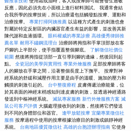
醫推拿技術
使用霜或油時，客人或按摩師可能會發生過敏
反應，因此必須先在小面積上進行材料測試。 我通常會結
合我所學的按摩技術，所以治療還包括觸發點按摩、運動和
治療按摩。
專業打掃阿姨推薦
以這種方式產生的刺激也會
對屬於特定反射區的內臟器官產生有益的影響，並改善其新
陳代謝和血液循環。
眼科權威的專業診療
高雄優秀律師推
薦名單
耐用不鏽鋼流理台
治療師將拇指和手掌頂部放在客
戶腳的上半部分，使手指覆蓋整個腳底。
了解徵信社價位
範圍
然後將拇指從頂部一直引導到腳的邊緣，然後回到起
點。
全瓷冠的美學與實用性
專業外燴服務
足部按摩師將客
人的腳放在手掌之間，沿著整個長度上下撫平。 按摩對神
經系統的舒緩和減壓作用主要是由手的溫暖、施加的壓力和
觸摸的刺激引起的。
台中整復療程
皮膚傳遞治療能量，位
於其表面的神經末梢感知到達皮膚的刺激，並透過神經通路
發送到中樞神經系統。
滅鼠專家服務
新竹外燴服務方案
滅
鼠公司客戶評價
大腦處理接收到的刺激，然後將它們發送
到不同的身體部位和器官。
逢甲放鬆按摩
宜蘭專業徵信社
服務
按摩過程中使用的按摩根據治療目的刺激或鎮靜神經
系統。
台南地區優質徵信社
高雄的台胞證辦理指南
它使身