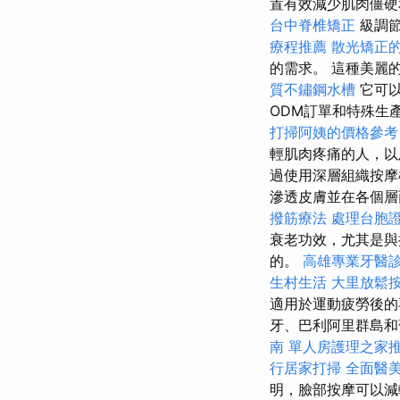
置有效減少肌肉僵硬和
台中脊椎矯正
級調
療程推薦
散光矯正
的需求。 這種美麗
質不鏽鋼水槽
它可以
ODM訂單和特殊生
打掃阿姨的價格參考
輕肌肉疼痛的人，以
過使用深層組織按摩
滲透皮膚並在各個
撥筋療法
處理台胞
衰老功效，尤其是
的。
高雄專業牙醫
生村生活
大里放鬆
適用於運動疲勞後的
牙、巴利阿里群島
南
單人房護理之家
行居家打掃
全面醫
明，臉部按摩可以