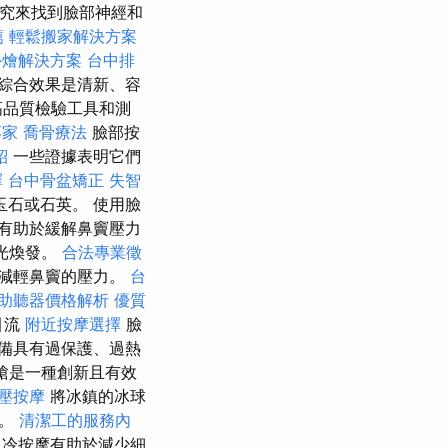
研究來找到臉部神經和
薦
輕鬆搬家解決方案
外燴解決方案
台中排
綜合效果是清新、容
高品質檢驗工具和測
專家
喬骨療法
臉部按
紹
一些證據表明它們
擇
台中骨盆矯正
失智
石或石英。 使用臉
有助於緩解鼻竇壓力
光煥發。
合法專業徵
減輕鼻竇的壓力。
台
助聽器價格解析
優質
引流
附近按摩選擇
臉
備具有過保護、過熱
槍是一種創新且有效
壓按摩
將冰鎮的冰球
力。
清潔工的服務內
冷按摩有助於減少細