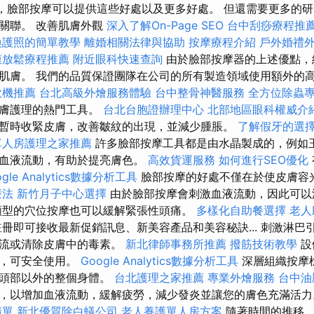
”，臉部按摩可以提供這些好處以及更多好處。 但還需要更多的
關聯。 改善肌膚外觀
深入了解On-Page SEO
台中刮痧療程推
換護照的簡單教學
離婚相關法律與協助
按摩療程介紹
戶外婚禮
膜放鬆療程推薦
附近眼科快速查詢
由於臉部按摩器的上述優點，
肌膚。 我們的品質保證團隊在公司的所有製造領域使用額外的
飲機推薦
台北高級外燴服務體驗
台中整骨神醫服務
全方位除蟲
皮膚護理的熱門工具。
台北台胞證辦理中心
北部地區眼科權威介
暫時收緊皮膚，改善皺紋的出現，並減少腫脹。
了解假牙的選
單人房護理之家推薦
許多臉部按摩工具都是由水晶製成的，例如玉
部血液流動，有助於提亮膚色。
高效貨運服務
如何進行SEO優化
ogle Analytics數據分析工具
臉部按摩的好處不僅在於使皮膚容
療法
新竹月子中心選擇
由於臉部按摩會刺激血液流動，因此可以
型的穴位按摩也可以緩解緊張性頭痛。
多樣化自助餐選擇
老人
冊即可接收最新促銷訊息、新美容產品和美容秘訣... 刺激淋巴
引流或清除皮膚中的毒素。
新北律師事務所推薦
撥筋技術教學
設
置，可安全使用。
Google Analytics數據分析工具
深層組織按摩
於頭部以外的整個身體。
台北護理之家推薦
專業外燴服務
台中油
，以增加血液流動，緩解疲勞，減少發炎並讓您的膚色充滿活
清單
新北優質除白蟻公司
老人養護單人房方案
隨著時間的推移，