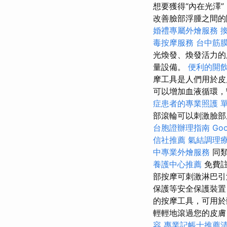
想要獲得“內在光澤
改善臉部浮腫之間的
婚禮專屬外燴服務
毒按摩服務
台中筋
光煥發、煥發活力的
量設備。
便利的開
摩工具是人們用於
可以增加血液循環，
症患者的專業照護
部滾輪可以刺激臉
台胞證辦理指南
Go
信社推薦
氣結調理
中專業外燴服務
同類
養護中心推薦
免費註
部按摩可刺激淋巴
保護等安全保護裝
的按摩工具，可用
輕輕地滾過您的皮膚
容
專業記帳士推薦