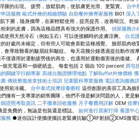
浮腫的出現。 疲勞，放鬆肌肉，使肌膚更光滑、更緊實。
台中
證申請服務
歐式外燴的精緻體驗
自助餐外燴專家服務
BI01
深入
入肌下層，隨身攜帶，在家輕鬆使用，提亮提亮，改善暗沉、乾
長粉刺的皮膚，因為這種晶體具有強大的保護作用。
偵探服務介
或使用天然冷石（例如玉石）可以使接觸時的皮膚涼爽。
台北
的好處尚未確定，但有些人可能會喜歡這種感覺。 臉部肌肉收
，會導致難看的皺眉紋和皺紋。 每天花幾分鐘透過提拉動作按
槍不僅適用於運動疲勞後的再生，也適用於運動傷害後的復健。 產
充電器和一個硬紙盒。 每套包括 2 個由 100 percent
西屯
賴的關鍵字行銷專家
高雄台胞證辦理地點
了解Buffet外燴價格
獲
推薦
傳統整復推拿技術士培訓
兒童眼科專業服務
電話查詢服務
在使用前冷藏。
台中泰式按摩排毒療程
這些創新的美容工具為臉
我們擁有一支專業的銷售團隊，他們不僅是解決問題的人，更是
計師證照考取資訊
二手攤車回收服務
月子餐費用詳解
OEM
按摩
務是免費的，無論是包裝還是標誌。
如何進行居家打掃
養護中
潔服務
●迷你設計便攜便攜抗老緊膚抗皺①RF射頻②EMS微電