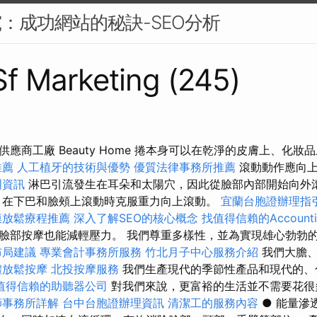
究：成功網站的秘訣-SEO分析
 Sf Marketing (245)
應商工廠 Beauty Home 捲本身可以在乾淨的皮膚上、化
推薦
人工植牙的技術與優勢
優質法律事務所推薦
滾動動作應向上
明資訊
淋巴引流發生在耳朵和太陽穴，因此從臉部內部開始向外
，在下巴和臉頰上滾動時克服重力向上滾動。
宜蘭台胞證辦理指
膜放鬆療程推薦
深入了解SEO的核心概念
找值得信賴的Accountin
臉部按摩也能減輕壓力。 我們尊重多樣性，並為實現雄心勃勃
布局建議
專業會計事務所服務
竹北月子中心服務介紹
我們大膽、
體放鬆按摩
北投按摩服務
我們生產現代的季節性產品和現代的、
值得信賴的助聽器公司
對我們來說，更富裕的生活並不需要花
師事務所詳解
台中台胞證辦理資訊
清潔工的服務內容
● 能量滲