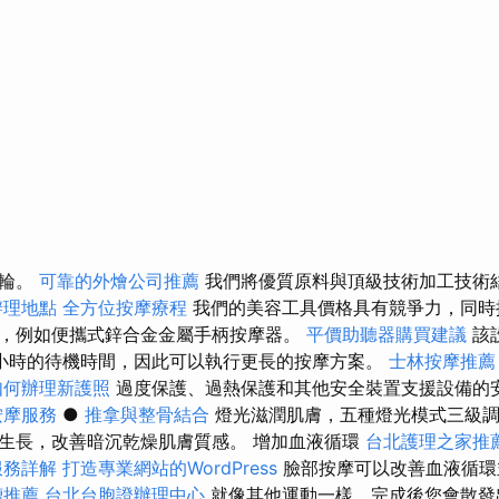
滾輪。
可靠的外燴公司推薦
我們將優質原料與頂級技術加工技術
辦理地點
全方位按摩療程
我們的美容工具價格具有競爭力，同時
，例如便攜式鋅合金金屬手柄按摩器。
平價助聽器購買建議
該設
小時的待機時間，因此可以執行更長的按摩方案。
士林按摩推薦
如何辦理新護照
過度保護、過熱保護和其他安全裝置支援設備的
按摩服務
●
推拿與整骨結合
燈光滋潤肌膚，五種燈光模式三級調
生長，改善暗沉乾燥肌膚質感。 增加血液循環
台北護理之家推
服務詳解
打造專業網站的WordPress
臉部按摩可以改善血液循環
槽推薦
台北台胞證辦理中心
就像其他運動一樣，完成後您會散發