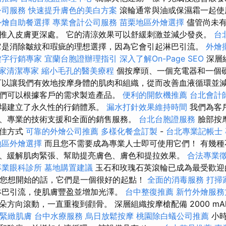
公司服務
快速提升膚色的美白方案
滾輪通常與油或保濕霜一起使
外燴自助餐選擇
專業會計公司服務
苗栗地區外燴選擇
儘管尚未有
推入皮膚更深處。 它的清涼效果可以舒緩刺激並減少發炎。
台
是消除皺紋和瑕疵的理想選擇，因為它會引起淋巴引流。
外燴
鍵字行銷專家
宜蘭台胞證辦理指引
深入了解On-Page SEO
深層
家清潔專家
縮小毛孔的醫美療程
個按摩頭、一個充電器和一個
可以讓我們有效地按摩身體的肌肉和組織，從而改善血液循環並減
們可以根據客戶的需求製造產品。
便利的開飲機推薦
台北會計
市場建立了永久性的行銷體系。
漏水打針效果維持時間
我們為客
、專業的技術支援和全面的銷售服務。
台北台胞證服務
臉部按
最佳方式
可靠的外燴公司推薦
多樣化餐盒訂製
-
台北專業記帳士
地區外燴選擇
而且您不需要成為專業人士即可使用它們！ 有幾種
、緩解肌肉緊張、幫助提亮膚色、膚色和提拉效果。
合法專業
專業眼科診所
墓地購置建議
玉石和玫瑰石英滾輪已成為最受歡迎
果您想開始的話，它們是一個很好的起點！
全面的消毒服務
打掃
淋巴引流，使肌膚豐盈並增加光澤。
台中整復推薦
新竹外燴服務
方向滾動，一直重複到顴骨。 深層組織按摩槍配備 2000 mA
緊緻肌膚
台中水療服務
烏日放鬆按摩
桃園除白蟻公司推薦
小時