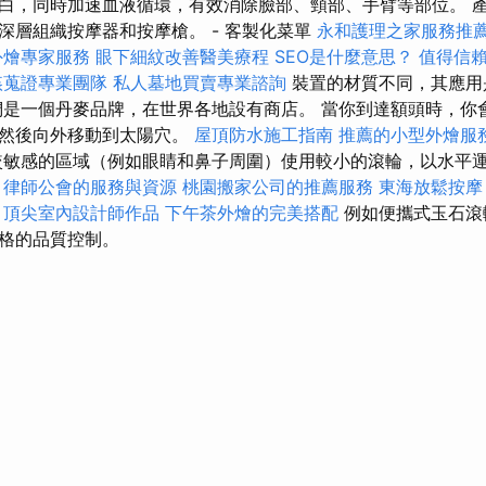
白，同時加速血液循環，有效消除臉部、頸部、手臂等部位。 
深層組織按摩器和按摩槍。 - 客製化菜單
永和護理之家服務推
外燴專家服務
眼下細紋改善醫美療程
SEO是什麼意思？
值得信
姦蒐證專業團隊
私人墓地買賣專業諮詢
裝置的材質不同，其應用
是一個丹麥品牌，在世界各地設有商店。 當你到達額頭時，你
，然後向外移動到太陽穴。
屋頂防水施工指南
推薦的小型外燴服
敏感的區域（例如眼睛和鼻子周圍）使用較小的滾輪，以水平
律師公會的服務與資源
桃園搬家公司的推薦服務
東海放鬆按
頂尖室內設計師作品
下午茶外燴的完美搭配
例如便攜式玉石滾
格的品質控制。