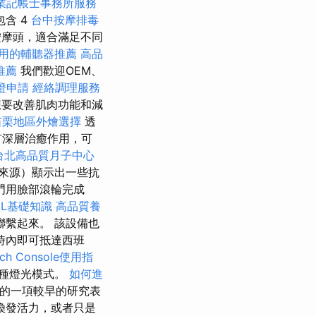
業記帳士事務所服務
含 4
台中按摩排毒
摩頭，適合滿足不同
用的輔聽器推薦
高品
推薦
我們歡迎OEM、
證申請
經絡調理服務
想要改善肌肉功能和減
苗栗地區外燴選擇
透
有深層治癒作用，可
台北高品質月子中心
來源）顯示出一些抗
門用臉部滾輪完成
ML基礎知識
高品質養
繫起來。 該設備也
時內即可抵達西班
rch Console使用指
種燈光模式。
如何進
的一項較早的研究表
煥發活力，或者只是