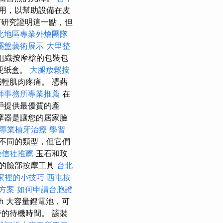
用，以幫助設備在皮
研究證明這一點，但
北地區專業外燴團隊
擺盤藝術展示
大里整
組織按摩槍的包裝包
硬紙盒。
大腿放鬆按
輕肌肉疼痛。 憑藉
師事務所專業推薦
在
戶提供最優質的產
摩器是讓您的居家臉
專業植牙治療
學習
不同的類型，但它們
徵信社推薦
玉石和玫
的臉部按摩工具
台北
家裡的小技巧
西屯按
方案
如何申請台胞證
h 大容量鋰電池，可
的待機時間。 該裝