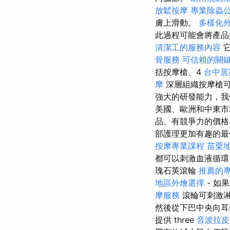
放鬆按摩
專業除蟲
膚上滑動。
多樣化
此過程可能會將產品
清潔工的服務內容
它
骨服務
可信賴的關
括按摩槍、4
台中居
摩
深層組織按摩槍
強大的研發能力，我
美國、歐洲和中東
品、有競爭力的價格
部護理更加有趣的
按摩專業課程
苗栗
都可以刺激血液循環
瑰石英滾輪
推薦的
地區外燴選擇
- 如
摩服務
滾輪可刺激
然後從下巴中央向耳朵
提供 three
音波拉皮