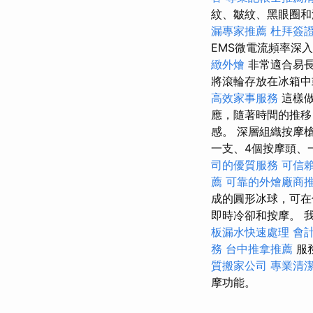
紋、皺紋、黑眼圈和
漏專家推薦
杜拜簽
EMS微電流頻率深
緻外燴
非常適合易
將滾輪存放在冰箱中
高效家事服務
這樣做
應，隨著時間的推移
感。 深層組織按摩
一支、4個按摩頭、一個
司的優質服務
可信
薦
可靠的外燴廠商
成的圓形冰球，可
即時冷卻和按摩。 
板漏水快速處理
會
務
台中推拿推薦
服
質搬家公司
專業清
摩功能。