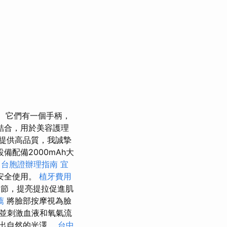
它們有一個手柄，
結合，用於美容護理
提供高品質，我誠摯
備配備2000mAh大
台胞證辦理指南
宜
安全使用。
植牙費用
節，提亮提拉促進肌
薦
將臉部按摩視為臉
並刺激血液和氧氣流
出自然的光澤。
台中