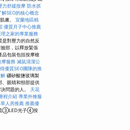
壓力舒緩按摩
防水抓
了解SEO的核心概念
燥肌膚。
宜蘭地區精
紹
優質月子中心推薦
護理之家的專業服務
緊是對壓力的自然反
摩臉部，以釋放緊張
品包裝​​包括按摩槍
按摩服務
滅鼠清潔公
得優質SEO團隊的推
詳解
硼矽酸鹽玻璃製
部、眼睛和頸部提供
解決問題的人。
天花
療程介紹
專業外燴服
心單人房推薦
推薦優
流③LED光子④按