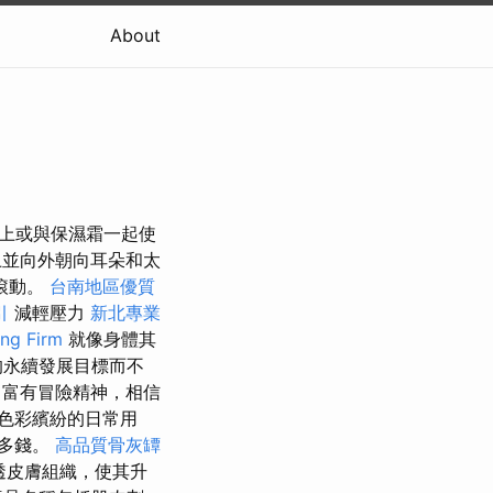
About
妝品上或與保濕霜一起使
並向外朝向耳朵和太
滾動。
台南地區優質
引
減輕壓力
新北專業
g Firm
就像身體其
的永續發展目標而不
富有冒險精神，相信
色彩繽紛的日常用
很多錢。
高品質骨灰罈
透皮膚組織，使其升