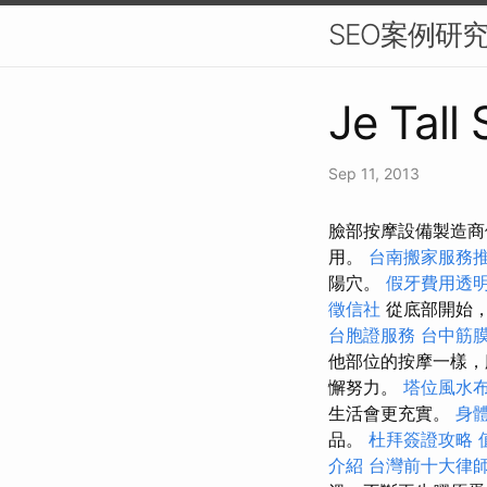
SEO案例研
Je Tall
Sep 11, 2013
臉部按摩設備製造商供
用。
台南搬家服務
陽穴。
假牙費用透
徵信社
從底部開始
台胞證服務
台中筋
他部位的按摩一樣，
懈努力。
塔位風水
生活會更充實。
身
品。
杜拜簽證攻略
介紹
台灣前十大律