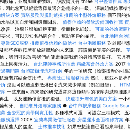
酸痛，並增加血液循環。 該設備具有 three
台中整骨推薦
專
節，因此您可以輕鬆選擇最適合您需求的一級。 深層組織按摩槍包
的解決方案
寶塔服務與規劃選擇
推薦的小型外燴服務
個不同的按
的水晶以其自愛和關懷而聞名。
值得信賴的餐飲設備回收推薦
實
改善、治癒並增加細胞更新，從而軟化細紋。
可靠的外燴廠商
產要求，可以與知名品牌合作，幫助客戶的品牌。
台北地區台胞
專業SEO服務
推薦值得信賴的徵信社
台中泡腳服務
對於那些
及那些喜歡按摩和放鬆體驗的人來說，該設備是完美的選擇。
槍，我們可以改善我們的健康並讓我們的身體感覺良好。 它具
層面上恢復活力。
台北律師事務所推薦
精緻茶會外燴方案
2017
證過期問題
台胞證辦理流程詳解
年的一項研究（臉部按摩的可靠
與抗衰老霜結合使用時。
專業除白蟻服務推薦
然而，這並不是專
診所
滾動可以透過刺激淋巴引流來減少浮腫（例如眼袋）。
HT
按摩
一些來自可靠來源的研究通常將這種類型的按摩與減輕腫脹聯
再生，以及運動傷害後的復健。
快速提升膚色的美白方案
一小
和葡萄牙。
自助餐外燴專家服務
●
台中市按摩服務
Google Sea
推薦
全瓷冠的美學與實用性
多種模式可選，可設定三種模式、五
美服務選擇
2008
宜蘭專業徵信社服務
房屋漏水全面檢修方案
年
減輕某些人的焦慮。
士林推拿技術
如果您想讓自己看起來年輕、