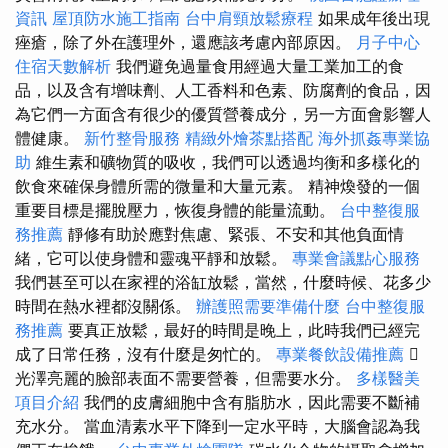
資訊
屋頂防水施工指南
台中肩頸放鬆療程
如果成年後出現
痤瘡，除了外在護理外，還應該考慮內部原因。
月子中心
住宿天數解析
我們避免過量食用經過大量工業加工的食
品，以及含有增味劑、人工香料和色素、防腐劑的食品，因
為它們一方面含有很少的優質營養成分，另一方面會影響人
體健康。
新竹整骨服務
精緻外燴茶點搭配
海外抓姦專業協
助
維生素和礦物質的吸收，我們可以透過均衡和多樣化的
飲食來確保身體所需的微量和大量元素。 精神煥發的一個
重要目標是擺脫壓力，恢復身體的能量流動。
台中整復服
務推薦
靜修有助於應對焦慮、緊張、不安和其他負面情
緒，它可以使身體和靈魂平靜和放鬆。
專業會議點心服務
我們甚至可以在家裡的浴缸放鬆，當然，什麼時候、花多少
時間在熱水裡都沒關係。
辦護照需要準備什麼
台中整復服
務推薦
要真正放鬆，最好的時間是晚上，此時我們已經完
成了日常任務，沒有什麼是匆忙的。
專業餐飲設備推薦

光澤亮麗的臉部表面不需要營養，但需要水分。
多樣醫美
項目介紹
我們的皮膚細胞中含有脂肪水，因此需要不斷補
充水分。 當血清素水平下降到一定水平時，大腦會認為我