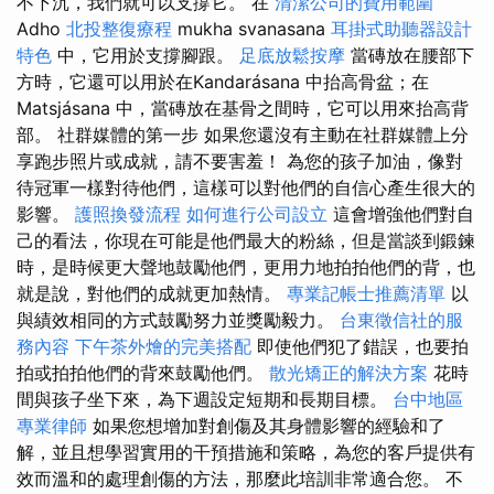
不下沉，我們就可以支撐它。 在
清潔公司的費用範圍
Adho
北投整復療程
mukha svanasana
耳掛式助聽器設計
特色
中，它用於支撐腳跟。
足底放鬆按摩
當磚放在腰部下
方時，它還可以用於在Kandarásana 中抬高骨盆；在
Matsjásana 中，當磚放在基骨之間時，它可以用來抬高背
部。 社群媒體的第一步 如果您還沒有主動在社群媒體上分
享跑步照片或成就，請不要害羞！ 為您的孩子加油，像對
待冠軍一樣對待他們，這樣可以對他們的自信心產生很大的
影響。
護照換發流程
如何進行公司設立
這會增強他們對自
己的看法，你現在可能是他們最大的粉絲，但是當談到鍛鍊
時，是時候更大聲地鼓勵他們，更用力地拍拍他們的背，也
就是說，對他們的成就更加熱情。
專業記帳士推薦清單
以
與績效相同的方式鼓勵努力並獎勵毅力。
台東徵信社的服
務內容
下午茶外燴的完美搭配
即使他們犯了錯誤，也要拍
拍或拍拍他們的背來鼓勵他們。
散光矯正的解決方案
花時
間與孩子坐下來，為下週設定短期和長期目標。
台中地區
專業律師
如果您想增加對創傷及其身體影響的經驗和了
解，並且想學習實用的干預措施和策略，為您的客戶提供有
效而溫和的處理創傷的方法，那麼此培訓非常適合您。 不