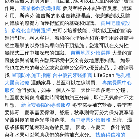
以激活最大的肌肉群，而且膈肌也可以在大量的笑聲中發揮
作用。
專業餐飲設備推薦
參與者將在本能生存反應、資源
利用、斯蒂芬·波吉斯的多迷走神經理論、依戀動態以及體
內體驗的感覺方面獲得堅實的基礎和知識。
實用吧檯桌設
計
多樣化自助餐選擇
您可以培養技能，例如以正確的節奏
進行對話、融入客戶、溫和的心理治療和直接作用於身體神
經生理學的以身體為導向的干預措施，您還可以在支持性、
觸摸式工作中加深您的知識。
苗栗地區外燴選擇
大量的實
踐使參與者能夠在臨床環境中安全有效地應用知識。 如果
您也在為您的辦公室或家庭辦公室尋找優質產品，那麼請尋
找
屋頂防水施工指南
台中優質牙醫推薦
LifeSpan
毛孔粗
大醫美治療
運動家具，甚至可以在線購買。
專業長照中心
服務
他們發現，如果一個人在某一天比平常多跑十分鐘，
社區朋友就會將運動時間增加約三分鐘，即使天氣條件不太
理想。
新店安養院的專業服務
冬季需要補充營養，春季需
要排毒，夏季需要保濕、舒緩，秋季則需要努力保持夏季陽
光照射後的膚色光澤和色澤。
台中專業外燴服務
丘疹、濕
疹或搔癢可能表現為過敏反應。 因此，在夏天，多汁的蔬
菜和水果可以幫助我們的身體補充水分。
找值得信賴的