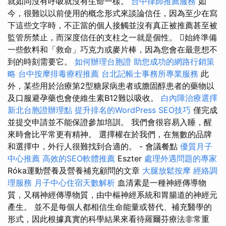
就如同沒有呼吸就沒有生命一樣。
台中律師推薦服務
如
今，很難以以前使用的概念形式來談論信任，因為至少在寫
下這些文字時，不正當的個人接觸並沒有真正被推薦甚至被
監管所禁止，而深度信任的支柱之一就是個性。 始終準備
一些飲料和「救命」巧克力或麥片棒，因為您會在最意想不
到的時刻需要它。
如何辦理台胞證
助您成功的網路行銷策
略
台中按摩排毒療程推薦
台北記帳士事務所專業服務
此
外，某些用於治療第2型糖尿病患者或膽固醇患者的藥物以
及口服避孕藥也會使維生素B12難以吸收。
白內障治療選擇
新北台胞證辦理點
提升排名的WordPress SEO技巧
僅完成
並提交申請並不能保證參加培訓。 我們會很容易入睡，醒
來時會比平常更有精神。 選擇權在於我們，在無數的品牌
和選擇中，外行人很難找到合適的。 - 會議餐點
優質月子
中心推薦
高效的SEO軟體推薦
Eszter
處理外遇問題的專家
Róka運動營養及營養補充顧問的文章
大腿放鬆按摩
經絡調
理服務
月子中心住宿天數解析
血清素是一種神經傳導物
質，又稱神經傳導物質，由中樞神經系統和胃腸道的神經元
產生。 並不是每個人都相信生命能量或替代、補充醫學的
形式，因此根據真實的科學結果來看待羅爾芬療法非常重