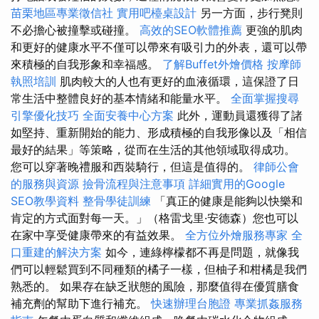
苗栗地區專業徵信社
實用吧檯桌設計
另一方面，步行凳則
不必擔心被撞擊或碰撞。
高效的SEO軟體推薦
更強的肌肉
和更好的健康水平不僅可以帶來有吸引力的外表，還可以帶
來積極的自我形象和幸福感。
了解Buffet外燴價格
按摩師
執照培訓
肌肉較大的人也有更好的血液循環，這保證了日
常生活中整體良好的基本情緒和能量水平。
全面掌握搜尋
引擎優化技巧
全面安養中心方案
此外，運動員還獲得了諸
如堅持、重新開始的能力、形成積極的自我形像以及「相信
最好的結果」等策略，從而在生活的其他領域取得成功。
您可以穿著晚禮服和西裝騎行，但這是值得的。
律師公會
的服務與資源
撿骨流程與注意事項
詳細實用的Google
SEO教學資料
整骨學徒訓練
「真正的健康是能夠以快樂和
肯定的方式面對每一天。」（格雷戈里·安德森）您也可以
在家中享受健康帶來的有益效果。
全方位外燴服務專家
全
口重建的解決方案
如今，連綠檸檬都不再是問題，就像我
們可以輕鬆買到不同種類的橘子一樣，但柚子和柑橘是我們
熟悉的。 如果存在缺乏狀態的風險，那麼值得在優質膳食
補充劑的幫助下進行補充。
快速辦理台胞證
專業抓姦服務