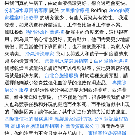
果我們真的生病了，由於血液循環更好，癒合過程會更快。
分析漏水原因的專家
關於
大里推拿療程
Rolfing
Google商
家檔案申請教學
的研究很少，有些人質疑其有效性。 我還
發現，如果我進行身體活動，工作會比坐著工作更不累。 -
風味餐飲
熱門外燴推薦選擇
從雇主的角度來看，這也很有
用，因為員工的心情也更好，更有動力，他們需要更少地請
病假，而且當他們下班回家時，也不會疲憊不堪，為家人帶
來清爽。
冷氣清洗專家
您可以與親人和孩子一起度過越來
越多的優質時光。
營業用冰箱選購指南

白內障治療選擇
觸感乾燥且緊繃的肌膚絕對可以得到滋養，質地更濃密的乳
霜就是解決方案。
台北台胞證服務
對於這種皮膚類型，請
選擇能夠減少發炎並強化血管壁的強效保濕產品。
專業除
蟲公司服務
此類活性成分例如是義大利西洋蓍草、西洋蓍
草、維生素C和七葉樹。 但不僅是他們，很多時候我們成年
人也為競爭任務和好玩的謎題而生和死，而手機遊戲中出現
的「樂趣因素」讓你忘記了其中所進行的體力活動的強度。
基隆徵信社的服務選擇
溫馨居家設計方案
公司登記流程指
南
高雄的台胞證辦理指南
推薦優質搬家公司
時間過得更
快，你的注意力不會只集中在肌肉上。
柬埔寨旅遊簽證辦