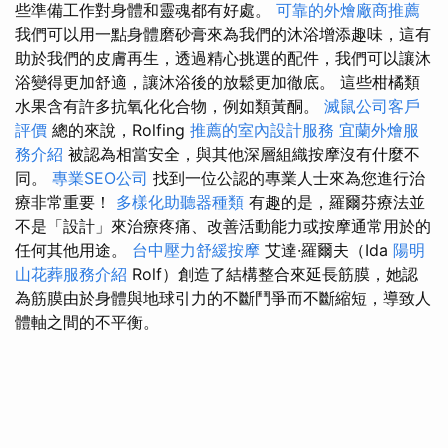
些準備工作對身體和靈魂都有好處。
可靠的外燴廠商推薦
我們可以用一點身體磨砂膏來為我們的沐浴增添趣味，這有
助於我們的皮膚再生，透過精心挑選的配件，我們可以讓沐
浴變得更加舒適，讓沐浴後的放鬆更加徹底。 這些柑橘類
水果含有許多抗氧化化合物，例如類黃酮。
滅鼠公司客戶
評價
總的來說，Rolfing
推薦的室內設計服務
宜蘭外燴服
務介紹
被認為相當安全，與其他深層組織按摩沒有什麼不
同。
專業SEO公司
找到一位公認的專業人士來為您進行治
療非常重要！
多樣化助聽器種類
有趣的是，羅爾芬療法並
不是「設計」來治療疼痛、改善活動能力或按摩通常用於的
任何其他用途。
台中壓力舒緩按摩
艾達·羅爾夫（Ida
陽明
山花葬服務介紹
Rolf）創造了結構整合來延長筋膜，她認
為筋膜由於身體與地球引力的不斷鬥爭而不斷縮短，導致人
體軸之間的不平衡。