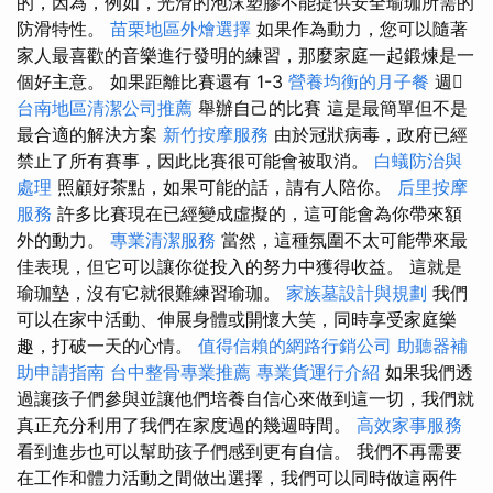
的，因為，例如，光滑的泡沫塑膠不能提供安全瑜珈所需的
防滑特性。
苗栗地區外燴選擇
如果作為動力，您可以隨著
家人最喜歡的音樂進行發明的練習，那麼家庭一起鍛煉是一
個好主意。 如果距離比賽還有 1-3
營養均衡的月子餐
週
台南地區清潔公司推薦
舉辦自己的比賽 這是最簡單但不是
最合適的解決方案
新竹按摩服務
由於冠狀病毒，政府已經
禁止了所有賽事，因此比賽很可能會被取消。
白蟻防治與
處理
照顧好茶點，如果可能的話，請有人陪你。
后里按摩
服務
許多比賽現在已經變成虛擬的，這可能會為你帶來額
外的動力。
專業清潔服務
當然，這種氛圍不太可能帶來最
佳表現，但它可以讓你從投入的努力中獲得收益。 這就是
瑜珈墊，沒有它就很難練習瑜珈。
家族墓設計與規劃
我們
可以在家中活動、伸展身體或開懷大笑，同時享受家庭樂
趣，打破一天的心情。
值得信賴的網路行銷公司
助聽器補
助申請指南
台中整骨專業推薦
專業貨運行介紹
如果我們透
過讓孩子們參與並讓他們培養自信心來做到這一切，我們就
真正充分利用了我們在家度過的幾週時間。
高效家事服務
看到進步也可以幫助孩子們感到更有自信。 我們不再需要
在工作和體力活動之間做出選擇，我們可以同時做這兩件