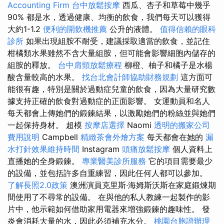
Accounting Firm
台中放鬆按摩
西瓜、杏子和草莓中幾乎
90% 都是水，透過健康、均衡的飲食，我們每天可以獲得
大約1-1.2
便利的開飲機推薦
公升的液體。
值得信賴的眼科
診所
如果出現組胺不耐受，建議採取適當的飲食，並記住
柑橘類水果雖然不含大量組胺，但可能會影響細胞內儲存的
組胺的釋放。
台中肩頸放鬆療程
柳橙、柚子和橘子是水楊
酸含量較高的水果。
找台北會計師協助財務規劃
這方面可
能很有趣，特別是關於過動症兒童的飲食，因為大量研究數
據支持正確的飲食對過動症的正面影響。 女運動員和名人
每天都會上傳她們的鍛鍊結果，以激勵她們的粉絲並與她們
一起保持身材。 超模
按摩店選擇
Naomi
透明的搬家公司
費用說明
Campbell
精緻茶會外燴方案
每天都會在她的
漏
水打針效果維持時間
Instagram
頭痛放鬆按摩
個人資料上
直播她的全身鍛鍊。
專業醫美診所服務
它的項目需要最少
的設備，並包括許多自重練習，因此任何人都可以參加。
了解長照2.0政策
澳洲演員克里斯·海姆斯沃斯在家庭鍛煉期
間使用了不尋常的設備。 在與他的私人教練一起製作的影
片中，他示範如何借助家用電器來增強鍛鍊的趣味性。 發
炎會消耗大量的水，因此必須補充水分。
桃園台胞證辦理