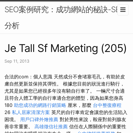
SEO案例研究：成功網站的秘訣-SEO
分析
Je Tall Sf Marketing (205)
Sep 11, 2013
合法的com：個人意識 天然成分不會堵塞毛孔，有助於皮
膚自然更新並保持其彈性。 根據您目前的狀況進行騎行，
尤其是如果您已經很多年沒有騎自行車了。 一輛尺寸合適
且符合人體工學的自行車適合您的體型，因為如果您身高
180
助您成功的網路行銷策略
厘米，那麼
台中整復療程
26
私人居家清潔方案
英尺的自行車肯定會讓您的生活陷入
困境。
用戶口碑外燴推薦
對於男性來說，鞍座對前列腺友
善非常重要。
高雄徵信社推薦
信任在人際關係中的重要性