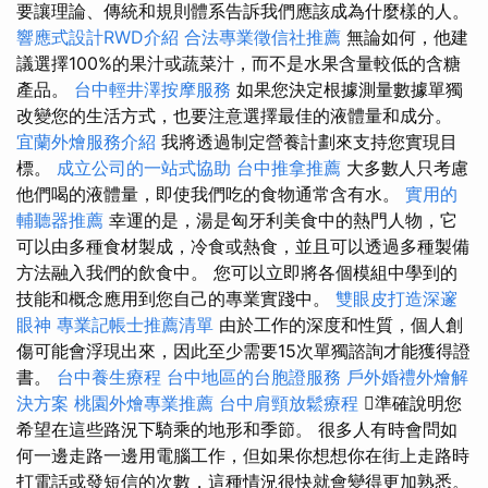
要讓理論、傳統和規則體系告訴我們應該成為什麼樣的人。
響應式設計RWD介紹
合法專業徵信社推薦
無論如何，他建
議選擇100%的果汁或蔬菜汁，而不是水果含量較低的含糖
產品。
台中輕井澤按摩服務
如果您決定根據測量數據單獨
改變您的生活方式，也要注意選擇最佳的液體量和成分。
宜蘭外燴服務介紹
我將透過制定營養計劃來支持您實現目
標。
成立公司的一站式協助
台中推拿推薦
大多數人只考慮
他們喝的液體量，即使我們吃的食物通常含有水。
實用的
輔聽器推薦
幸運的是，湯是匈牙利美食中的熱門人物，它
可以由多種食材製成，冷食或熱食，並且可以透過多種製備
方法融入我們的飲食中。 您可以立即將各個模組中學到的
技能和概念應用到您自己的專業實踐中。
雙眼皮打造深邃
眼神
專業記帳士推薦清單
由於工作的深度和性質，個人創
傷可能會浮現出來，因此至少需要15次單獨諮詢才能獲得證
書。
台中養生療程
台中地區的台胞證服務
戶外婚禮外燴解
決方案
桃園外燴專業推薦
台中肩頸放鬆療程
準確說明您
希望在這些路況下騎乘的地形和季節。 很多人有時會問如
何一邊走路一邊用電腦工作，但如果你想想你在街上走路時
打電話或發短信的次數，這種情況很快就會變得更加熟悉。