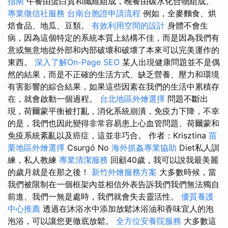
指南
午餐由蛋白質和纖維組成，晚餐由碳水化合物組成。
專業徵信社服務
台南台胞證申請流程
例如，全麥麵食、烘
焙食品、地瓜、豆類。
有效利用空間的設計
身體不會生
病，因為這個特定的系統本質上結構不佳，而是因為我們有
意或無意地從外部和內部破壞和破壞了本來可以完美運作的
東西。
深入了解On-Page SEO
某人出現健康問題並不是偶
然的結果，而是不正確的生活方式、缺乏營養、壓力和環境
有害影響的綜合結果，如果這些因素在我們的生活中累積存
在，就會啟動一個過程。
台北地區外燴選擇
問題不斷出
現，荷爾蒙平衡被打亂，消化系統崩潰，免疫力下降，不幸
的是，我們也因此變得非常容易患上心血管問題、荷爾蒙和
免疫系統紊亂以及癌症，這並非巧合。 作者：Krisztina
苗
栗地區外燴選擇
Csurgó No
海外抓姦專業協助
Diet私人訓
練，私人教練
專業清潔服務
回顧40歲，我可以說我最美麗
的歲月就是在那之後！
新竹外燴服務方案
大多數時候，當
我們被限制在一個框架內並相信外表告訴我們我們無法獨自
前進、我們一無是處時，我們就會失去靈活性。
優質養護
中心推薦
透過在沐浴水中添加放鬆沐浴油和香味宜人的泡
泡浴，可以讓您更徹底放鬆。
全方位安養院服務
大多數這