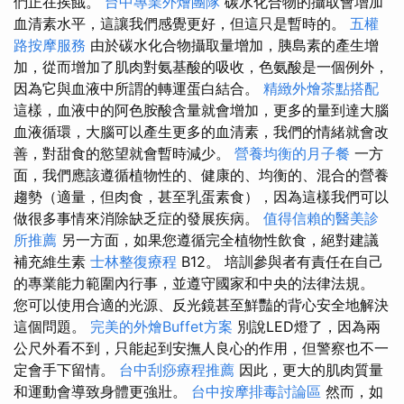
們正在挨餓。
台中專業外燴團隊
碳水化合物的攝取會增加
血清素水平，這讓我們感覺更好，但這只是暫時的。
五權
路按摩服務
由於碳水化合物攝取量增加，胰島素的產生增
加，從而增加了肌肉對氨基酸的吸收，色氨酸是一個例外，
因為它與血液中所謂的轉運蛋白結合。
精緻外燴茶點搭配
這樣，血液中的阿色胺酸含量就會增加，更多的量到達大腦
血液循環，大腦可以產生更多的血清素，我們的情緒就會改
善，對甜食的慾望就會暫時減少。
營養均衡的月子餐
一方
面，我們應該遵循植物性的、健康的、均衡的、混合的營養
趨勢（適量，但肉食，甚至乳蛋素食），因為這樣我們可以
做很多事情來消除缺乏症的發展疾病。
值得信賴的醫美診
所推薦
另一方面，如果您遵循完全植物性飲食，絕對建議
補充維生素
士林整復療程
B12。 培訓參與者有責任在自己
的專業能力範圍內行事，並遵守國家和中央的法律法規。
您可以使用合適的光源、反光鏡甚至鮮豔的背心安全地解決
這個問題。
完美的外燴Buffet方案
別說LED燈了，因為兩
公尺外看不到，只能起到安撫人良心的作用，但警察也不一
定會手下留情。
台中刮痧療程推薦
因此，更大的肌肉質量
和運動會導致身體更強壯。
台中按摩排毒討論區
然而，如