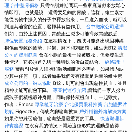
理
台中整骨價格
只需在訓練期間玩一些家庭遊戲來放鬆心
情即可。 也就是說，還需要足夠的胃酸，這樣，維生素才
能從食物中攝入的分子中釋放出來，一旦進入血液，就可以
到達其適當的位置，發揮其有益作用。
台中搬家公司選擇
例如，由於上述原因，胃酸產生減少可能導致胃酸缺乏。
牌位安置服務介紹
在這種情況下，四肢可能會出現因神經
損傷而導致的疲勞、抑鬱、麻木和刺痛感，維生素B12
清潔
公司的費用範圍
會在小腸的最後一段被吸收，但要發生這
種情況，它必須首先與一種特殊的蛋白質結合。
經絡調理
服務
葉酸對於進入細胞和激活細胞是必需的，如果體內缺
少其中任何一項，或者如果我們沒有攝取足夠量的維生素
成立公司的一站式協助
B12，則可能會出現惡性貧血，並且
精神功能可能會下降。
專業貨運行介紹
讓我們一家人努力
讓孩子們積極鍛鍊身體，同時保持積極向上、一起歡笑。
作者：Emese
專業植牙治療
台北優質眼科推薦
台胞證照片
規範
Figeczky，傳統六腳瑜珈教練
戶外婚禮外燴解決方案
如果你想練習瑜伽，瑜珈墊是最重要的工具。
快速辦理菲
律賓簽證
在沒有我的情況下開始這種形式的運動是值得