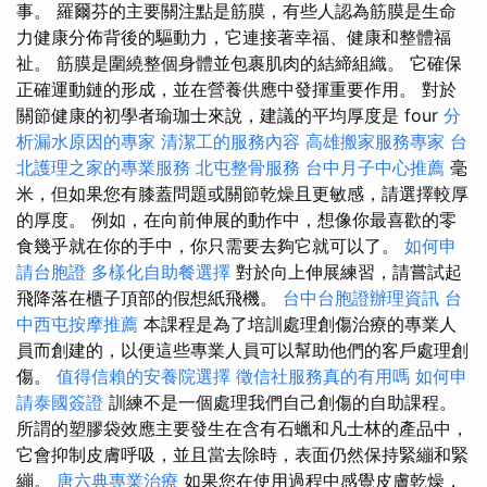
事。 羅爾芬的主要關注點是筋膜，有些人認為筋膜是生命
力健康分佈背後的驅動力，它連接著幸福、健康和整體福
祉。 筋膜是圍繞整個身體並包裹肌肉的結締組織。 它確保
正確運動鏈的形成，並在營養供應中發揮重要作用。 對於
關節健康的初學者瑜珈士來說，建議的平均厚度是 four
分
析漏水原因的專家
清潔工的服務內容
高雄搬家服務專家
台
北護理之家的專業服務
北屯整骨服務
台中月子中心推薦
毫
米，但如果您有膝蓋問題或關節乾燥且更敏感，請選擇較厚
的厚度。 例如，在向前伸展的動作中，想像你最喜歡的零
食幾乎就在你的手中，你只需要去夠它就可以了。
如何申
請台胞證
多樣化自助餐選擇
對於向上伸展練習，請嘗試起
飛降落在櫃子頂部的假想紙飛機。
台中台胞證辦理資訊
台
中西屯按摩推薦
本課程是為了培訓處理創傷治療的專業人
員而創建的，以便這些專業人員可以幫助他們的客戶處理創
傷。
值得信賴的安養院選擇
徵信社服務真的有用嗎
如何申
請泰國簽證
訓練不是一個處理我們自己創傷的自助課程。
所謂的塑膠袋效應主要發生在含有石蠟和凡士林的產品中，
它會抑制皮膚呼吸，並且當去除時，表面仍然保持緊繃和緊
繃。
唐六典專業治療
如果您在使用過程中感覺皮膚乾燥，