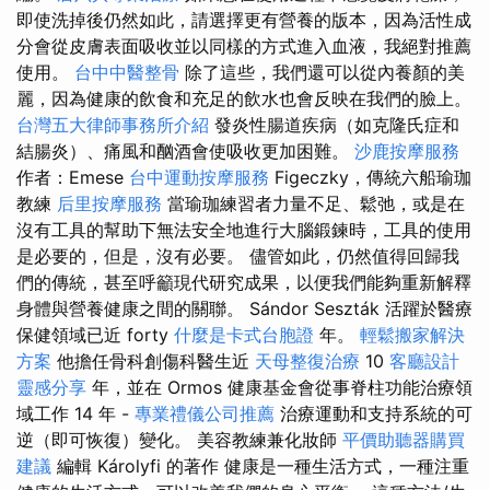
即使洗掉後仍然如此，請選擇更有營養的版本，因為活性成
分會從皮膚表面吸收並以同樣的方式進入血液，我絕對推薦
使用。
台中中醫整骨
除了這些，我們還可以從內養顏的美
麗，因為健康的飲食和充足的飲水也會反映在我們的臉上。
台灣五大律師事務所介紹
發炎性腸道疾病（如克隆氏症和
結腸炎）、痛風和酗酒會使吸收更加困難。
沙鹿按摩服務
作者：Emese
台中運動按摩服務
Figeczky，傳統六船瑜珈
教練
后里按摩服務
當瑜珈練習者力量不足、鬆弛，或是在
沒有工具的幫助下無法安全地進行大腦鍛鍊時，工具的使用
是必要的，但是，沒有必要。 儘管如此，仍然值得回歸我
們的傳統，甚至呼籲現代研究成果，以便我們能夠重新解釋
身體與營養健康之間的關聯。 Sándor Seszták 活躍於醫療
保健領域已近 forty
什麼是卡式台胞證
年。
輕鬆搬家解決
方案
他擔任骨科創傷科醫生近
天母整復治療
10
客廳設計
靈感分享
年，並在 Ormos 健康基金會從事脊柱功能治療領
域工作 14 年 -
專業禮儀公司推薦
治療運動和支持系統的可
逆（即可恢復）變化。 美容教練兼化妝師
平價助聽器購買
建議
編輯 Károlyfi 的著作 健康是一種生活方式，一種注重