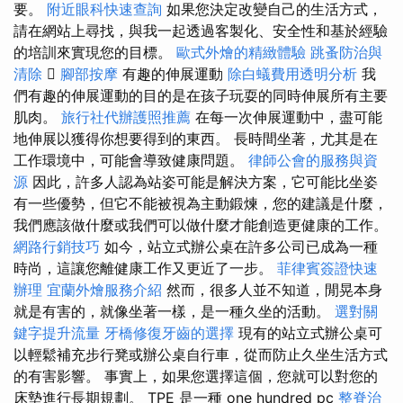
要。
附近眼科快速查詢
如果您決定改變自己的生活方式，
請在網站上尋找，與我一起透過客製化、安全性和基於經驗
的培訓來實現您的目標。
歐式外燴的精緻體驗
跳蚤防治與
清除

腳部按摩
有趣的伸展運動
除白蟻費用透明分析
我
們有趣的伸展運動的目的是在孩子玩耍的同時伸展所有主要
肌肉。
旅行社代辦護照推薦
在每一次伸展運動中，盡可能
地伸展以獲得你想要得到的東西。 長時間坐著，尤其是在
工作環境中，可能會導致健康問題。
律師公會的服務與資
源
因此，許多人認為站姿可能是解決方案，它可能比坐姿
有一些優勢，但它不能被視為主動鍛煉，您的建議是什麼，
我們應該做什麼或我們可以做什麼才能創造更健康的工作。
網路行銷技巧
如今，站立式辦公桌在許多公司已成為一種
時尚，這讓您離健康工作又更近了一步。
菲律賓簽證快速
辦理
宜蘭外燴服務介紹
然而，很多人並不知道，閒晃本身
就是有害的，就像坐著一樣，是一種久坐的活動。
選對關
鍵字提升流量
牙橋修復牙齒的選擇
現有的站立式辦公桌可
以輕鬆補充步行凳或辦公桌自行車，從而防止久坐生活方式
的有害影響。 事實上，如果您選擇這個，您就可以對您的
床墊進行長期規劃。 TPE 是一種 one hundred pc
整脊治