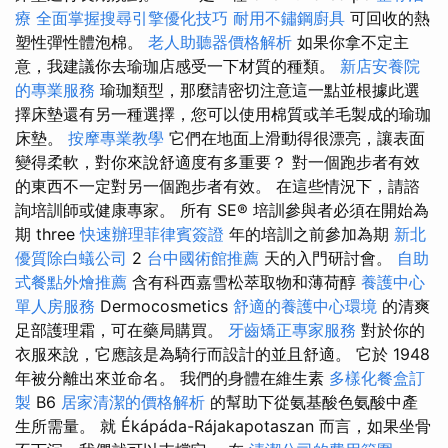
療
全面掌握搜尋引擎優化技巧
耐用不鏽鋼廚具
可回收的熱
塑性彈性體泡棉。
老人助聽器價格解析
如果你拿不定主
意，我建議你去瑜珈店感受一下材質的種類。
新店安養院
的專業服務
瑜珈類型，那麼請密切注意這一點並根據此選
擇床墊還有另一種選擇，您可以使用棉質或羊毛製成的瑜珈
床墊。
按摩專業教學
它們在地面上滑動得很漂亮，讓表面
變得柔軟，對你來說舒適度有多重要？ 對一個跑步者有效
的東西不一定對另一個跑步者有效。 在這些情況下，請諮
詢培訓師或健康專家。 所有 SE® 培訓參與者必須在開始為
期 three
快速辦理菲律賓簽證
年的培訓之前參加為期
新北
優質除白蟻公司
2
台中國術館推薦
天的入門研討會。
自助
式餐點外燴推薦
含有科西嘉雪松萃取物和薄荷醇
養護中心
單人房服務
Dermocosmetics
舒適的養護中心環境
的清爽
足部護理霜，可在藥局購買。
牙齒矯正專家服務
對於你的
衣服來說，它應該是為騎行而設計的並且舒適。 它於 1948
年被分離出來並命名。 我們的身體在維生素
多樣化餐盒訂
製
B6
居家清潔的價格解析
的幫助下從氨基酸色氨酸中產
生所需量。 就 Ékápáda-Rájakapotaszan 而言，如果坐骨