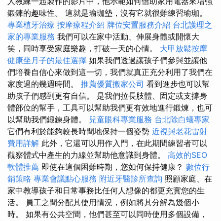
人教練一起製作的影片中，他示範如何借助家用電器來增強
鍛鍊的趣味性。 這就是瑜珈墊，沒有它就很難練習瑜珈。
專業植牙治療
按摩療程介紹
牌位安置服務介紹
台北護理之
家的專業服務
我們可以在家中活動、伸展身體或開懷大
笑，同時享受家庭樂趣，打破一天的心情。
大甲放鬆按摩
健康坐月子的最佳選擇
如果我們透過讓孩子們參與並讓他
們培養自信心來做到這一切，我們就真正充分利用了我們在
家度過的幾週時間。
推薦優質搬家公司
看到進步也可以幫
助孩子們感到更有自信。 是我們拉長肢體、固定或支撐身
體部位的幫手，工具可以幫助我們更有效地進行鍛煉，也可
以幫助我們鍛鍊身體。
兒童眼科專業服務
台北除白蟻專家
它們有利於能夠較長時間地保持一個姿勢
近視與老花雷射
費用詳解
此外，它還可以用作入門，在此期間練習者可以
觀察體式中產生的力線並幫助他意識到身體。
高效的SEO
軟體推薦
即使在這個困難時期，您如何保持健康？
數位行
銷策略
專業會議點心服務
附近牙醫診所查詢
照顧家庭、在
家中教導孩子和日常事務比任何人想像的都更充實您的生
活。 員工之間分配其使用情況，例如將其分解為幾個小
時。 如果有公共空間，他們甚至可以同時使用多個設備，