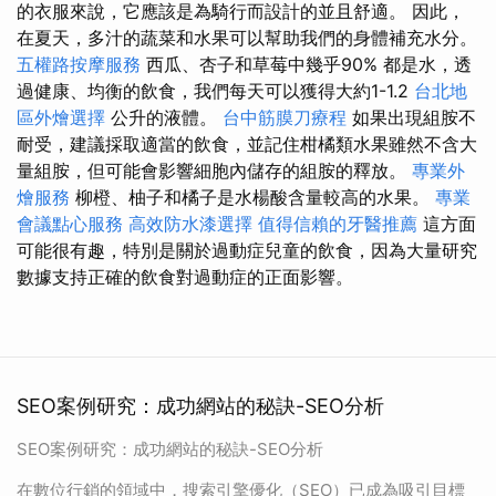
的衣服來說，它應該是為騎行而設計的並且舒適。 因此，
在夏天，多汁的蔬菜和水果可以幫助我們的身體補充水分。
五權路按摩服務
西瓜、杏子和草莓中幾乎90% 都是水，透
過健康、均衡的飲食，我們每天可以獲得大約1-1.2
台北地
區外燴選擇
公升的液體。
台中筋膜刀療程
如果出現組胺不
耐受，建議採取適當的飲食，並記住柑橘類水果雖然不含大
量組胺，但可能會影響細胞內儲存的組胺的釋放。
專業外
燴服務
柳橙、柚子和橘子是水楊酸含量較高的水果。
專業
會議點心服務
高效防水漆選擇
值得信賴的牙醫推薦
這方面
可能很有趣，特別是關於過動症兒童的飲食，因為大量研究
數據支持正確的飲食對過動症的正面影響。
SEO案例研究：成功網站的秘訣-SEO分析
SEO案例研究：成功網站的秘訣-SEO分析
在數位行銷的領域中，搜索引擎優化（SEO）已成為吸引目標