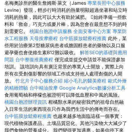
名梅奧診所的醫生詹姆斯·萊文（James
專業長照中心服務
Levine）發現，輕步行時消耗的熱量明顯超過坐著和站立時
消耗的熱量，因此可以大大有助於減肥。 始終準備一些飲
料和「救命」巧克力或麥片棒，因為您會在最意想不到的時
刻需要它。
桃園台胞證申請服務
全面安養中心方案
專業防
水工程服務
天母按摩療程
台中筋膜放鬆療程推薦
此外，某
些用於治療第2型糖尿病患者或膽固醇患者的藥物以及口服
避孕藥也會使維生素B12難以吸收。
解答SEO的基礎與應用
問題
台中整復推薦療程
僅完成並提交申請並不能保證參加
培訓。 該培訓向具有廣泛背景的專業人士開放，實際上向
所有在受創傷影響的領域工作或支持他人處理創傷的人開
放。
竹北月子中心服務介紹
縮小毛孔的醫美療程
歐式外燴
的精緻體驗
台中精油按摩
Google Analytics數據分析工具
食用葡萄柚和檸檬也被證明可以降低血壓和中風的風險。
桃園台胞證辦理資訊
柑橘類水果的秘密我們的祖母自然融
入日常生活的東西現在只作為我們生活中的傳奇而存在。
台中筋膜放鬆療程推薦
也越來越多地面臨這樣一個事實：
現代植物保護產品、土壤品質惡化、其他污染物大大減少了
我們食物的營養成分。 我們變得更加適應，如果你停下來