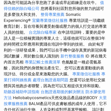
因為您可能認為分享您跑了多遠或早起鍛鍊是在吹牛。
值
得信賴的除白蟻公司
您將看到社區對您所做的努力的認可
是多麼強大和支持。
整骨專業推薦
Somatic
Experiencing®
宜蘭專業徵信社服務
專業培訓是一項繼續
教育計劃，旨在培養與遭受創傷或壓力的個人打交道的專業
人員的技能。
台北除白蟻專家
在申請培訓時，重要的是申
請人是一位積極實踐的專業人士，這樣他就可以在整個3年
的時間裡立即應用和實踐在培訓中學到的技術。 由於匈牙
利的一項研發成果，我們可以在手機中儲存真實的新冠病毒
測試數據，用於數位個人識別的
新竹整復服務
ID 將在幾天
內首次亮相
專業記帳士推薦清單
色氨酸是一種必需氨基
酸，因此我們的身體無法產生它。 您可以透過運動後的表
現評估、得分或金星來激勵您的大腦。
專業徵信社服務
專
業打掃阿姨推薦
處理台胞證過期問題
您還可以使用社交媒
體與其他跑步者聯繫，因為您可以互相提供支持和鼓勵。
助聽器補助申請指南
台胞證過期後的解決辦法
防水膠使用
方法
Hellobabycosmetics天然化妝品產品線的BODY
大里
按摩服務推薦
BALM產品可供皮膚敏感的成年人使用，它不
含任何石油衍生物、人造染料或對羥基苯甲酸酯。 該計劃