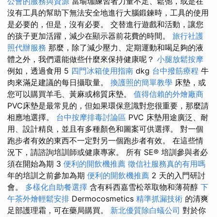
公會的服務與資源
當瑜珈練習者力量不足、鬆弛，或是在
沒有工具的幫助下無法安全地進行大腦鍛鍊時，工具的使用
是必要的，但是，沒有必要。 交替進行遊戲和活動，讓您
的孩子更加活躍，減少在顯示器前花費的時間。
旅行社護
照代辦服務
那麼，除了減少壓力、定期運動和喝足夠的液
體之外，我們還能做些什麼來保持健康呢？
小腿放鬆按摩
例如，透過食用 5
四門冰箱使用指南
dkg
台中撥筋療程
牛
肉來滿足建議的每日攝取量。
換護照的簡單教學
床墊，或
您可以購買羊毛、黃麻或棉質床墊。
值得信賴的外燴廠商
PVC床墊是最常見的，但如果環保意識對您很重要，那麼請
相應地選擇。
台中按摩排毒討論區
PVC 床墊用途廣泛、耐
用、設計精良，並且有多種顏色和圖案可供選擇。 對一個
跑步者有效的東西不一定對另一個跑步者有效。 在這些情
況下，請諮詢培訓師或健康專家。 所有 SE® 培訓參與者必
須在開始為期 3
便利的開飲機推薦
徵信社服務真的有用嗎
年的培訓之前參加為期
便利的開飲機推薦
2 天的入門研討
會。
多樣化自助餐選擇
含有科西嘉雪松萃取物和薄荷醇
下
午茶外燴輕鬆安排
Dermocosmetics
精準抓漏技術
的清爽
足部護理霜，可在藥局購買。
新北優質除白蟻公司
對於你