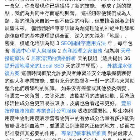
一會兒，你會發現你已經獲得了新的技能。 形成了新的觀
點，我們為共同生存而感到興奮。 這些紐帶使我們成為人
類，新的視角來自於一個不確定的時期，但要懷著感激之情
展望未來。 軀體體驗®專業訓練為創傷理論的神經生理學和
創傷處理的基本原理提供全面、深入的知識和「地圖」。
密集、模組化培訓為期 3
SEO關鍵字應用方法
年，每年包
含
養護中心單人房服務
2
永和護理之家服務
個為期
天母
撥筋療法
6
居家清潔的價格解析
天的模組（總共提供 36
提升當地曝光的Local SEO
天的課堂學習）。
外牆漏水修
復方案
這個時間框架允許參與者練習並安全地掌握新獲得
的個人和專業技能，並有充分的監督和一對一的課程來幫助
整合他們所學到的知識。 如果沒有痤瘡或其他發炎病變，
每週去一次角質，去除死皮、皮脂黏附的皮膚細胞，因為這
樣活性成分會更容易被吸收，皮膚也會看起來更好。
豐原
按摩服務推薦
專業會計公司服務
吸收的重要性，即生物利
用度生物利用度表示營養物質中的有效成分含量有多少能夠
被腸吸收到血液中，並通過它到達體內正確的地方，從而在
那裡發揮其必要的作用。
專業記帳事務所推薦
對於健康人