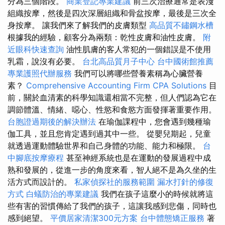
分為三個階段。
商業登記專業建議
前三次治療通常是表淺
組織按摩，然後是四次深層組織和骨盆按摩，最後是三次全
身按摩。 讓我們來了解我們的皮膚類型
高品質不鏽鋼水槽
根據我的經驗，顧客分為兩類：乾性皮膚和油性皮膚。
附
近眼科快速查詢
油性肌膚的客人常犯的一個錯誤是不使用
乳霜，說沒有必要。
台北高品質月子中心
台中國術館推薦
專業護照代辦服務
我們可以將哪些營養素稱為心臟營養
素？
Comprehensive Accounting Firm CPA Solutions
目
前，關於血清素的科學知識還相當不完整，但人們認為它在
調節體溫、情緒、噁心、性慾和食慾方面發揮著重要作用。
台胞證過期後的解決辦法
在瑜伽課程中，您會遇到幾種瑜
伽工具，並且您肯定遇到過其中一些。 從嬰兒期起，兒童
就透過運動體驗世界和自己身體的功能、能力和極限。
台
中腳底按摩療程
甚至神經系統也是在運動的發展過程中成
熟和發展的，從進一步的角度來看，智人絕不是為久坐的生
活方式而設計的。
私家偵探社的服務範圍
漏水打針的修復
方式
白蟻防治的專業建議
我們在孩子這麼小的時候就將這
些有害的習慣傳給了我們的孩子，這讓我感到悲傷，同時也
感到絕望。
平價居家清潔300元方案
台中體態矯正服務
著