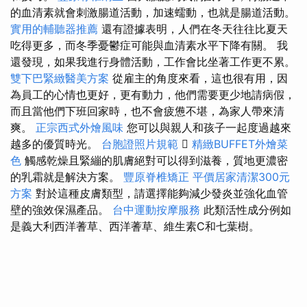
的血清素就會刺激腸道活動，加速蠕動，也就是腸道活動。
實用的輔聽器推薦
還有證據表明，人們在冬天往往比夏天
吃得更多，而冬季憂鬱症可能與血清素水平下降有關。 我
還發現，如果我進行身體活動，工作會比坐著工作更不累。
雙下巴緊緻醫美方案
從雇主的角度來看，這也很有用，因
為員工的心情也更好，更有動力，他們需要更少地請病假，
而且當他們下班回家時，也不會疲憊不堪，為家人帶來清
爽。
正宗西式外燴風味
您可以與親人和孩子一起度過越來
越多的優質時光。
台胞證照片規範

精緻BUFFET外燴菜
色
觸感乾燥且緊繃的肌膚絕對可以得到滋養，質地更濃密
的乳霜就是解決方案。
豐原脊椎矯正
平價居家清潔300元
方案
對於這種皮膚類型，請選擇能夠減少發炎並強化血管
壁的強效保濕產品。
台中運動按摩服務
此類活性成分例如
是義大利西洋蓍草、西洋蓍草、維生素C和七葉樹。