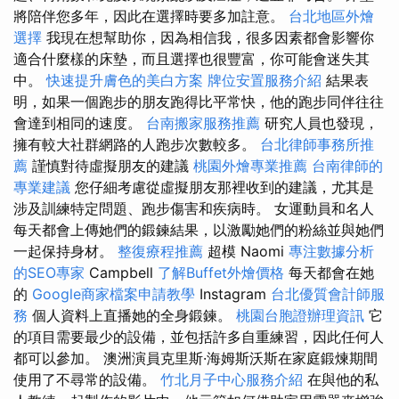
將陪伴您多年，因此在選擇時要多加註意。
台北地區外燴
選擇
我現在想幫助你，因為相信我，很多因素都會影響你
適合什麼樣的床墊，而且選擇也很豐富，你可能會迷失其
中。
快速提升膚色的美白方案
牌位安置服務介紹
結果表
明，如果一個跑步的朋友跑得比平常快，他的跑步同伴往往
會達到相同的速度。
台南搬家服務推薦
研究人員也發現，
擁有較大社群網路的人跑步次數較多。
台北律師事務所推
薦
謹慎對待虛擬朋友的建議
桃園外燴專業推薦
台南律師的
專業建議
您仔細考慮從虛擬朋友那裡收到的建議，尤其是
涉及訓練特定問題、跑步傷害和疾病時。 女運動員和名人
每天都會上傳她們的鍛鍊結果，以激勵她們的粉絲並與她們
一起保持身材。
整復療程推薦
超模 Naomi
專注數據分析
的SEO專家
Campbell
了解Buffet外燴價格
每天都會在她
的
Google商家檔案申請教學
Instagram
台北優質會計師服
務
個人資料上直播她的全身鍛鍊。
桃園台胞證辦理資訊
它
的項目需要最少的設備，並包括許多自重練習，因此任何人
都可以參加。 澳洲演員克里斯·海姆斯沃斯在家庭鍛煉期間
使用了不尋常的設備。
竹北月子中心服務介紹
在與他的私