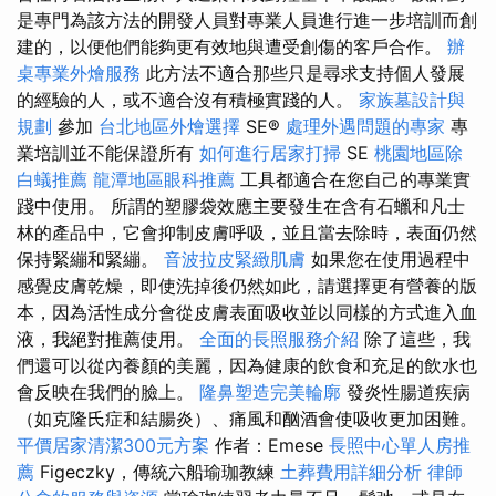
是專門為該方法的開發人員對專業人員進行進一步培訓而創
建的，以便他們能夠更有效地與遭受創傷的客戶合作。
辦
桌專業外燴服務
此方法不適合那些只是尋求支持個人發展
的經驗的人，或不適合沒有積極實踐的人。
家族墓設計與
規劃
參加
台北地區外燴選擇
SE®
處理外遇問題的專家
專
業培訓並不能保證所有
如何進行居家打掃
SE
桃園地區除
白蟻推薦
龍潭地區眼科推薦
工具都適合在您自己的專業實
踐中使用。 所謂的塑膠袋效應主要發生在含有石蠟和凡士
林的產品中，它會抑制皮膚呼吸，並且當去除時，表面仍然
保持緊繃和緊繃。
音波拉皮緊緻肌膚
如果您在使用過程中
感覺皮膚乾燥，即使洗掉後仍然如此，請選擇更有營養的版
本，因為活性成分會從皮膚表面吸收並以同樣的方式進入血
液，我絕對推薦使用。
全面的長照服務介紹
除了這些，我
們還可以從內養顏的美麗，因為健康的飲食和充足的飲水也
會反映在我們的臉上。
隆鼻塑造完美輪廓
發炎性腸道疾病
（如克隆氏症和結腸炎）、痛風和酗酒會使吸收更加困難。
平價居家清潔300元方案
作者：Emese
長照中心單人房推
薦
Figeczky，傳統六船瑜珈教練
土葬費用詳細分析
律師