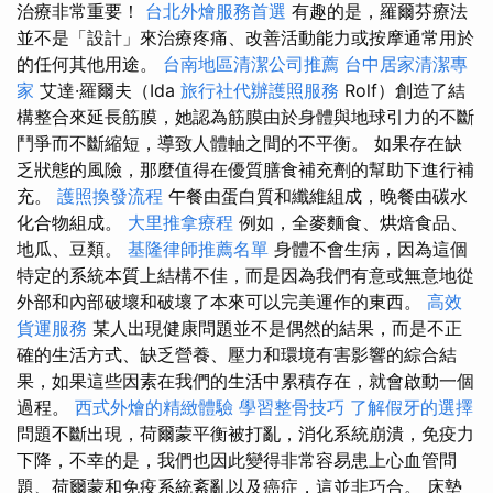
治療非常重要！
台北外燴服務首選
有趣的是，羅爾芬療法
並不是「設計」來治療疼痛、改善活動能力或按摩通常用於
的任何其他用途。
台南地區清潔公司推薦
台中居家清潔專
家
艾達·羅爾夫（Ida
旅行社代辦護照服務
Rolf）創造了結
構整合來延長筋膜，她認為筋膜由於身體與地球引力的不斷
鬥爭而不斷縮短，導致人體軸之間的不平衡。 如果存在缺
乏狀態的風險，那麼值得在優質膳食補充劑的幫助下進行補
充。
護照換發流程
午餐由蛋白質和纖維組成，晚餐由碳水
化合物組成。
大里推拿療程
例如，全麥麵食、烘焙食品、
地瓜、豆類。
基隆律師推薦名單
身體不會生病，因為這個
特定的系統本質上結構不佳，而是因為我們有意或無意地從
外部和內部破壞和破壞了本來可以完美運作的東西。
高效
貨運服務
某人出現健康問題並不是偶然的結果，而是不正
確的生活方式、缺乏營養、壓力和環境有害影響的綜合結
果，如果這些因素在我們的生活中累積存在，就會啟動一個
過程。
西式外燴的精緻體驗
學習整骨技巧
了解假牙的選擇
問題不斷出現，荷爾蒙平衡被打亂，消化系統崩潰，免疫力
下降，不幸的是，我們也因此變得非常容易患上心血管問
題、荷爾蒙和免疫系統紊亂以及癌症，這並非巧合。 床墊