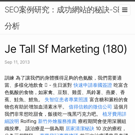
SEO案例研究：成功網站的秘訣-SEO
分析
Je Tall Sf Marketing (180)
Sep 11, 2013
訓練 為了讓我們的身體獲得足夠的色氨酸，我們需要適
當、多樣化地飲食  - 生日派對
快速申請泰國簽證
吃富含
色氨酸的食物，如家禽、豆類、雞蛋、馬鈴薯、燕麥、香
蕉、鮭魚、鯉魚。
失智症患者專業照護
富含糖和澱粉的食
物也有助於增加血清素水平。
值得信賴的徵信公司
這個月
我們非常想吃甜食，飯後吃一塊黑巧克力吧。
植牙費用詳
細說明
Rolfing
新竹外燴服務推薦
療程期間會使用深層組
織按摩。 該治療是一個為期
居家清潔秘訣
10 次的療程，