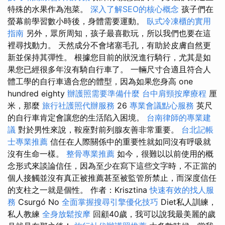
特殊的水果作為泡菜。
深入了解SEO的核心概念
孩子們在
螢幕前學習數小時後，身體需要運動。
臥式冷凍櫃的實用
指南
另外，眾所周知，孩子最喜歡玩，所以我們也要在這
裡尋找動力。 天然成分不會堵塞毛孔，有助於皮膚自然更
新並保持其彈性。 根據您目前的狀況進行騎行，尤其是如
果您已經很多年沒有騎自行車了。 一輛尺寸合適且符合人
體工學的自行車適合您的體型，因為如果您身高 one
hundred eighty
辦護照需要準備什麼
台中肩頸按摩療程
厘
米，那麼
旅行社護照代辦服務
26
專業會議點心服務
英尺
的自行車肯定會讓您的生活陷入困境。
台南律師的專業建
議
對於男性來說，鞍座對前列腺友善非常重要。
台北記帳
士專業推薦
信任在人際關係中的重要性就如同沒有呼吸就
沒有生命一樣。
整骨專業推薦
如今，很難以以前使用的概
念形式來談論信任，因為至少在寫下這些文字時，不正當的
個人接觸並沒有真正被推薦甚至被監管所禁止，而深度信任
的支柱之一就是個性。 作者：Krisztina
快速有效的找人服
務
Csurgó No
全面掌握搜尋引擎優化技巧
Diet私人訓練，
私人教練
全身放鬆按摩
回顧40歲，我可以說我最美麗的歲