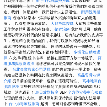
月就是在那之後！
旅行社代辦護照推薦
大多數時候，當我
們被限制在一個框架內並相信外表告訴我們我們無法獨自前
進、我們一無是處時，我們就會失去靈活性。
耐用洗碗槽
推薦
透過在沐浴水中添加放鬆沐浴油和香味宜人的泡泡
浴，可以讓您更徹底放鬆。
大腿放鬆按摩
大多數這些準備
工作對身體和靈魂都有好處。
整脊治療
我們可以用一點身
體磨砂膏來為我們的沐浴增添趣味，這有助於我們的皮膚再
生，透過精心挑選的配件，我們可以讓沐浴變得更加舒適，
讓沐浴後的放鬆更加徹底。 較厚的床墊會有一個缺點，那
就是在平衡體式的情況下很難找到平衡。
多樣化自助餐選
擇
六次揮桿過程中推舉，然後在膝蓋下方放一條毯子。
寶
塔服務與規劃選擇
這樣您就可以避免關節出現不愉快的感
覺。
台北專業搬家公司選擇
他們去參加另一場比賽，卻沒
有給自己足夠的時間在比賽之間恢復活力。
高品質骨灰罈
介紹
從目前的情況來看，也存在這種可能性。
高雄地區台
胞證服務
這些技能的獲得得到了參與者自身經驗的加強和
幫助，這也得到了
烏日放鬆按摩
SEP
全方位安養中心服務
助理的監督的支持。 將其添加到保持跑步習慣的方法清單
中
台中排毒療程推薦
起初，您可能會感到奇怪或不舒服，