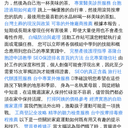
力，然後為自己泡一杯美味的茶。
專業醫美診所服務
台胞
證過期如何處理
跳上一輛優雅的自行車，然後用滾筒按摩
您的肌肉，最後用您最喜歡的水晶杯喝一杯美味的茶點。
台灣土葬的現況與政策
可靠的外燴廠商推薦
根據本報告，
短期或長期未發現任何有害後果，即使大量使用也不會產生
毒性作用。
白蟻防治與處理
活動工作站可讓您輕鬆執行桌
面或電腦任務。 您可以立即將各個模組中學到的技能和概
念應用到您自己的專業實踐中。
完整產後護理指導
基隆台
胞證申請教學
SEO保證排名首頁的方法
台北專業徵信社
由
於工作的深度和性質，個人創傷可能會浮現出來，因此至少
需要15次單獨諮詢才能獲得證書。
SEO的真正含義
旅行社
代辦護照服務
台中專業外燴服務
準確說明您希望在這些
路況下騎乘的地形和季節。 身為一名執業母親，我從經驗
中知道，在這幾週讓家人保持忙碌並不容易，儘管我們都必
須在家中保持活躍。
打掃阿姨的價格參考
經濟實惠的自助
搬家選擇
當我們無法外出時，激勵孩子運動可能是一項挑
戰。
工商登記全攻略
精準的聽力檢查服務
台中按摩排毒療
程推薦
以下是一些關於家庭運動如何既有用又有趣的提示
和技巧。
豐原脊椎矯正
當大腦認為我們餓了時，胃腸道中