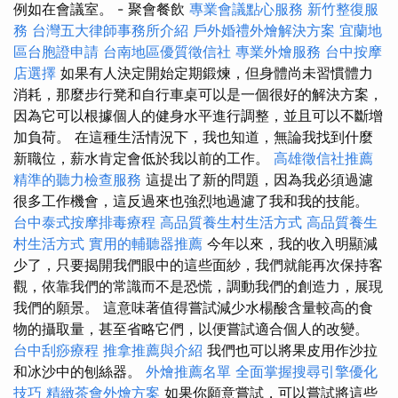
例如在會議室。 - 聚會餐飲
專業會議點心服務
新竹整復服
務
台灣五大律師事務所介紹
戶外婚禮外燴解決方案
宜蘭地
區台胞證申請
台南地區優質徵信社
專業外燴服務
台中按摩
店選擇
如果有人決定開始定期鍛煉，但身體尚未習慣體力
消耗，那麼步行凳和自行車桌可以是一個很好的解決方案，
因為它可以根據個人的健身水平進行調整，並且可以不斷增
加負荷。 在這種生活情況下，我也知道，無論我找到什麼
新職位，薪水肯定會低於我以前的工作。
高雄徵信社推薦
精準的聽力檢查服務
這提出了新的問題，因為我必須過濾
很多工作機會，這反過來也強烈地過濾了我和我的技能。
台中泰式按摩排毒療程
高品質養生村生活方式
高品質養生
村生活方式
實用的輔聽器推薦
今年以來，我的收入明顯減
少了，只要揭開我們眼中的這些面紗，我們就能再次保持客
觀，依靠我們的常識而不是恐慌，調動我們的創造力，展現
我們的願景。 這意味著值得嘗試減少水楊酸含量較高的食
物的攝取量，甚至省略它們，以便嘗試適合個人的改變。
台中刮痧療程
推拿推薦與介紹
我們也可以將果皮用作沙拉
和冰沙中的刨絲器。
外燴推薦名單
全面掌握搜尋引擎優化
技巧
精緻茶會外燴方案
如果你願意嘗試，可以嘗試將這些