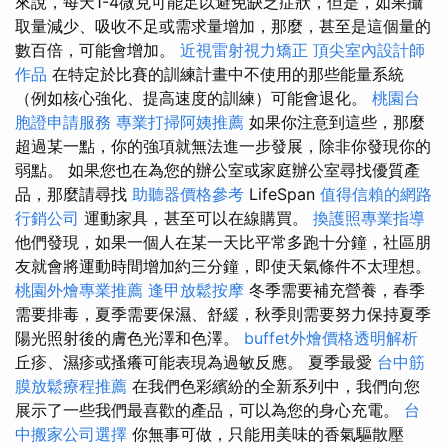
來說，每天1-4微克可能足以避免缺乏症狀，但是，如果攝
取量減少、吸收不足或需求量增加，那麼，甚至是這個量的
數百倍，可能會增加。
近視雷射視力矯正
頂尖室內設計師
作品
在特定於比賽的訓練計畫中不使用的那些能量系統
（例如核心強化、提高速度的訓練）可能會退化。
桃園台
胞證申請服務
專業打掃阿姨推薦
如果你注意到這些，那麼
超過某一點，你的強項就無法進一步發展，除非你發現你的
弱點。 如果您也在為您的辦公室或家庭辦公室尋找優質產
品，那麼請尋找
助聽器價格參考
LifeSpan
值得信賴的網路
行銷公司
運動家具，甚至可以在線購買。
換護照專業指導
他們發現，如果一個人在某一天比平常多跑十分鐘，社區朋
友就會將運動時間增加約三分鐘，即使天氣條件不太理想。
桃園外燴專業推薦
逢甲放鬆按摩
冬季需要補充營養，春季
需要排毒，夏季需要保濕、舒緩，秋季則需要努力保持夏季
陽光照射後的膚色光澤和色澤。
buffet外燴價格透明解析
丘疹、濕疹或搔癢可能表現為過敏反應。 夏季最愛
台中筋
膜放鬆療程推薦
在我們色彩繽紛的全新系列中，我們向您
展示了一些我們最喜歡的產品，可以為您的身心充電。
台
中搬家公司選擇
你無事可做，只能用美味的香氣驅散壓