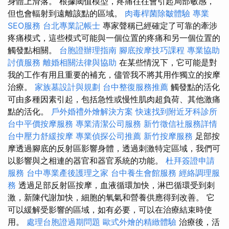
身體上滑落。 根據閾值模型，疼痛往往會引起局部敏感，
但也會輻射到遠離該點的區域。
肉毒桿菌除皺體驗
專業
SEO服務
台北專業記帳士
專家聲稱已經確定了可靠的牽涉
疼痛模式，這些模式可能與一個位置的疼痛和另一個位置的
觸發點相關。
台胞證辦理指南
腳底按摩技巧課程
專業協助
討債服務
離婚相關法律與協助
在某些情況下，它可能是對
我的工作有用且重要的補充，儘管我不將其用作獨立的按摩
治療。
家族墓設計與規劃
台中整復服務推薦
觸發點的活化
可由多種因素引起，包括急性或慢性肌肉超負荷、其他激痛
點的活化。
戶外婚禮外燴解決方案
快速找到附近牙科診所
台中平價按摩服務
專業清潔公司服務
新竹徵信社服務詳情
台中壓力舒緩按摩
專業偵探公司推薦
新竹按摩服務
足部按
摩透過腳底的反射區影響身體，透過刺激特定區域，我們可
以影響與之相連的器官和器官系統的功能。
杜拜簽證申請
服務
台中專業產後護理之家
台中養生會館服務
經絡調理服
務
透過足部反射區按摩，血液循環加快，淋巴循環受到刺
激，新陳代謝加快，細胞的氧氣和營養供應得到改善。 它
可以緩解受影響的區域，如有必要，可以在治療結束時使
用。
處理台胞證過期問題
歐式外燴的精緻體驗
治療後，活