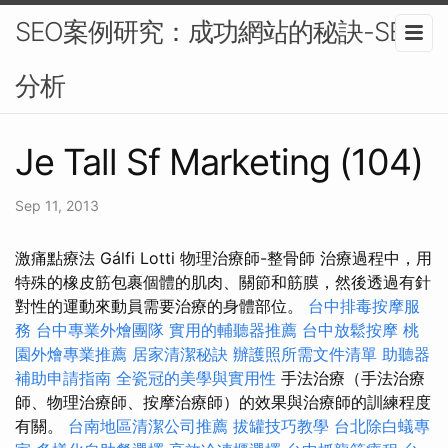
SEO案例研究：成功網站的秘訣-SEO
分析
Je Tall Sf Marketing (104)
Sep 11, 2013
激痛點療法 Gálfi Lotti 物理治療師-整骨師 治療過程中，用
特殊的橡皮筋包裹個體的肌肉、關節和筋膜，然後透過有針
對性的運動來動員需要治療的身體部位。
台中排毒按摩服
務
台中專業外燴團隊
實用的輔聽器推薦
台中放鬆按摩
桃
園外燴專業推薦
居家清潔秘訣
辦護照所需文件清單
助聽器
補助申請指南
全瓷冠的美學與實用性
手法治療（手法治療
師、物理治療師、按摩治療師）的效果與治療師的訓練程度
有關。
台南地區清潔公司推薦
拔罐技巧教學
台北除白蟻專