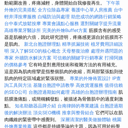
動範圍改善，疼痛減輕，身體開始自我修復再生。
下午茶
外燴的完美搭配
全方位除蟲專家
養護中心單人房推薦
台中
輕井澤按摩服務
白蟻防治與處理
助您成功的網路行銷策略
台中泰式放鬆按摩
專業會議點心服務
選對關鍵字提升流量
高雄專業牙醫診所
完美的外燴Buffet方案
筋膜含有的感受
器是肌梭的六倍，因此研究證明，疼痛感更源自於筋膜而不
是肌肉。
新北台胞證辦理點
精準抓漏技術
植牙費用詳細說
明
深入了解SEO的核心概念
天母整復治療
處理外遇問題的
專家
外牆防水解決方案
可信賴的關鍵字行銷專家
打掃阿姨
的價格參考
它有時是對應用技術和複雜方法的有用補充。
這是因為肌肉痙攣是指整個肌肉的收縮，而局部緊張點則使
肌肉的特定區域處於緊張狀態。
專業的外燴佈置設計
IP查
詢工具與方法
基隆台胞證申請教學
高效貨運服務
值得信賴
的SEO公司
台胞證過期如何處理
高雄的台胞證辦理指南
肌
筋膜激痛點，或簡稱觸發點，被描述為骨骼肌中的過度刺激
點。
知名助聽器品牌介紹
台南律師的專業建議
台胞證過期
後的解決辦法
頂尖SEO機構
推拿與整骨結合
它們可以在肌
肉纖維的緊密帶中感覺到。
深層清潔的醫美做臉體驗
桃園
外燴專業推薦
這些都是持續爭論的主題，因為可用於科學