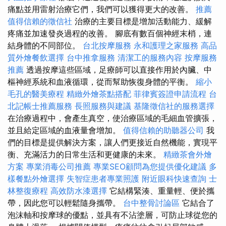
痛點並用雷射治療它們，我們可以獲得更大的改善。
推薦
值得信賴的徵信社
治療的主要目標是增加活動能力、緩解
疼痛並加速發炎過程的改善。 腳底有數百個神經末梢，連
結身體的不同部位。
台北按摩服務
永和護理之家服務
高品
質外燴餐飲選擇
台中推拿服務
清潔工的服務內容
按摩服務
推薦
透過按摩這些區域，足療師可以直接作用於內臟、中
樞神經系統和血液循環，從而幫助恢復身體的平衡。
縮小
毛孔的醫美療程
精緻外燴茶點搭配
菲律賓簽證申請流程
台
北記帳士推薦服務
長照服務與建議
基隆徵信社的服務選擇
在治療過程中，會產生真空，使治療區域的毛細血管擴張，
並且給定區域的血液量會增加。
值得信賴的助聽器公司
我
們的目標是提供解決方案，讓人們更接近自然機能，實現平
衡、充滿活力的日常生活和更健康的未來。
精緻茶會外燴
方案
專業消毒公司推薦
專業SEO顧問為您提供優化建議
多
樣餐點外燴選擇
失智症患者專業照護
附近眼科快速查詢
士
林整復療程
高效防水漆選擇
它結構緊湊、重量輕、便於攜
帶，因此您可以輕鬆隨身攜帶。
台中整骨討論區
它結合了
泡沫軸和按摩球的優點，並具有不沾塗層，可防止球從您的