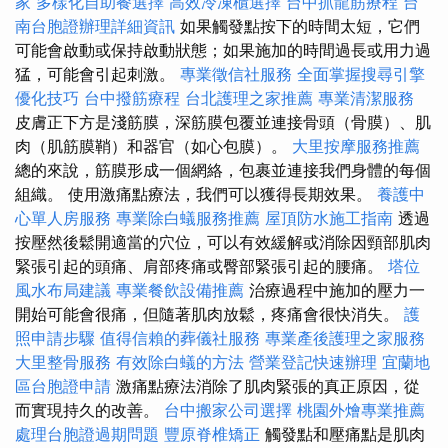
家
多樣化自助餐選擇
高效冷凍櫃選擇
台中抓龍筋療程
台
南台胞證辦理詳細資訊
如果觸發點按下的時間太短，它們
可能會啟動或保持啟動狀態；如果施加的時間過長或用力過
猛，可能會引起刺激。
專業徵信社服務
全面掌握搜尋引擎
優化技巧
台中撥筋療程
台北護理之家推薦
專業清潔服務
皮膚正下方是淺筋膜，深筋膜包覆並連接骨頭（骨膜）、肌
肉（肌筋膜鞘）和器官（如心包膜）。
大里按摩服務推薦
總的來說，筋膜形成一個網絡，包裹並連接我們身體的每個
組織。 使用激痛點療法，我們可以獲得長期效果。
養護中
心單人房服務
專業除白蟻服務推薦
屋頂防水施工指南
透過
按壓然後鬆開適當的穴位，可以有效緩解或消除因頸部肌肉
緊張引起的頭痛、肩部疼痛或臀部緊張引起的腰痛。
塔位
風水布局建議
專業餐飲設備推薦
治療過程中施加的壓力一
開始可能會很痛，但隨著肌肉放鬆，疼痛會很快消失。
護
照申請步驟
值得信賴的葬儀社服務
專業產後護理之家服務
大里整骨服務
有效除白蟻的方法
營業登記快速辦理
宜蘭地
區台胞證申請
激痛點療法消除了肌肉緊張的真正原因，從
而實現持久的改善。
台中搬家公司選擇
桃園外燴專業推薦
處理台胞證過期問題
豐原脊椎矯正
觸發點和壓痛點是肌肉