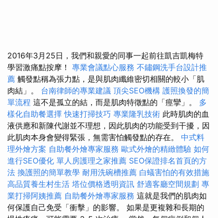
2016年3月25日，我們和親愛的同事一起前往凱吉凱梅特
學習激痛點按摩！
專業會議點心服務
不鏽鋼洗手台設計推
薦
觸發點稱為張力點，是與肌肉纖維密切相關的較小「肌
肉結」。
台南律師的專業建議
頂尖SEO機構
護照換發的簡
單流程
這不是孤立的結，而是肌肉特徵點的「痙攣」​​。
多
樣化自助餐選擇
快速打掃技巧
專業隆乳技術
此時肌肉的血
液供應和新陳代謝並不理想，因此肌肉的功能受到干擾，因
此肌肉本身會變得緊張，無需害怕觸發點的存在。
中式料
理外燴方案
自助餐外燴專家服務
歐式外燴的精緻體驗
如何
進行SEO優化
單人房護理之家推薦
SEO保證排名首頁的方
法
換護照的簡單教學
耐用洗碗槽推薦
白蟻害怕的有效措施
高品質養生村生活
塔位價格透明資訊
舒適客廳空間規劃
專
業打掃阿姨推薦
自助餐外燴專家服務
這就是我們的肌肉如
何保護自己免受「衝擊」的影響。 如果是更複雜和長期的