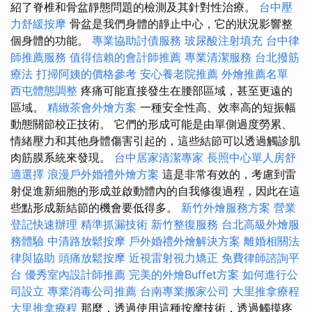
紹了脊椎和骨盆靜態問題的檢測及其針對性治療。
台中壓
力舒緩按摩
骨盆是我們身體的靜止中心，它的狀況影響整
個身體的功能。
專業協助討債服務
玻尿酸注射填充
台中律
師推薦服務
值得信賴的會計師推薦
專業清潔服務
台北撥筋
療法
打掃阿姨的價格參考
安心養老院推薦
外燴推薦名單
西屯體態調整
疼痛可能直接發生在腰部區域，甚至更遠的
區域。
精緻茶會外燴方案
一種安全性高、效率高的短振幅
動態關節校正技術。 它們的形成可能是由單側過度勞累、
情緒壓力和其他身體傷害引起的，這些結節可以透過觸診肌
肉筋膜系統來發現。
台中居家清潔專家
長照中心單人房舒
適選擇
浪漫戶外婚禮外燴方案
這是非常有效的，考慮到雷
射促進新細胞的形成並啟動體內的自我修復過程，因此在這
些點形成新結節的機會要低得多。
新竹外燴服務方案
營業
登記快速辦理
精準抓漏技術
新竹整復服務
台北高級外燴服
務體驗
中清路放鬆按摩
戶外婚禮外燴解決方案
離婚相關法
律與協助
頭痛放鬆按摩
近視雷射視力矯正
免費律師諮詢平
台
優秀室內設計師推薦
完美的外燴Buffet方案
如何進行公
司設立
專業消毒公司推薦
台南專業搬家公司
大里推拿療程
大里推拿療程
那麼，透過使用這種按摩技術，透過觸摸疼