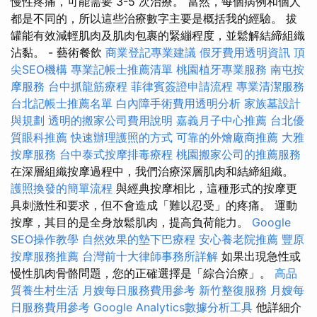
慢性疼痛，可能需要 3-5 次治療。 當然，每個病例和個人
都是不同的，所以這些治療數字主要是概括我的經驗。 拔
罐能有效減輕肌肉及肌肉包裹的緊繃程度，並鬆解結締組織
沾黏。 - 藝術餐飲
商業登記專業建議
假牙費用透明資訊
頂
尖SEO機構
專業記帳士推薦清單
桃園植牙專業服務
南屯按
摩服務
台中抓龍筋療程
菲律賓簽證申請流程
專業清潔服務
台北記帳士推薦名單
白內障手術費用透明分析
家族墓設計
與規劃
透明的搬家公司費用說明
嘉義月子中心推薦
台北優
質眼科推薦
快速辦理護照的方式
可靠的外燴廠商推薦
大雅
按摩服務
台中泰式按摩排毒療程
桃園搬家公司的推薦服務
在深層組織按摩過程中，我們治療深層肌肉和結締組織。
護照換發的簡單流程
與經典按摩相比，這種形式的按摩更
具刺激性和要求，但不會造成「難以忍受」的疼痛。 運動
按摩，其目的是全身放鬆肌肉，提高負荷能力。
Google
SEO操作教學
自然效果的墊下巴療程
安心養老院推薦
豐原
按摩服務推薦
台灣前十大律師事務所詳解
如果出現急性或
慢性肌肉骨骼問題，您的正確選擇是「綜合治療」。
高品
質養生村生活
月嫂每日服務費用參考
新竹整復服務
月嫂每
日服務費用參考
Google Analytics數據分析工具
他詳細介